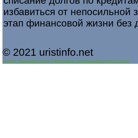
списание долгов по кредита
избавиться от непосильной 
этап финансовой жизни без 
© 2021 uristinfo.net
Історія України
История РФ
Исковые заявления
Контакты
Статьи