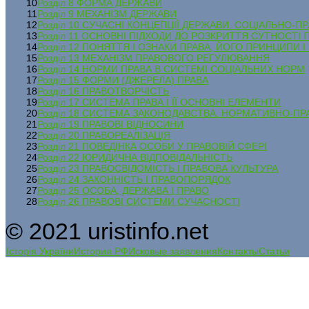
10
Розділ 8 ФОРМА ДЕРЖАВИ
11
Розділ 9 МЕХАНІЗМ ДЕРЖАВИ
12
Розділ 10 СУЧАСНІ КОНЦЕПЦІЇ ДЕРЖАВИ. СОЦІАЛЬНО-
13
Розділ 11 ОСНОВНІ ПІДХОДИ ДО РОЗКРИТТЯ СУТНОСТІ 
14
Розділ 12 ПОНЯТТЯ І ОЗНАКИ ПРАВА, ЙОГО ПРИНЦИПИ І 
15
Розділ 13 МЕХАНІЗМ ПРАВОВОГО РЕГУЛЮВАННЯ
16
Розділ 14 НОРМИ ПРАВА В СИСТЕМІ СОЦІАЛЬНИХ НОРМ
17
Розділ 15 ФОРМИ (ДЖЕРЕЛА) ПРАВА
18
Розділ 16 ПРАВОТВОРЧІСТЬ
19
Розділ 17 СИСТЕМА ПРАВА І ЇЇ ОСНОВНІ ЕЛЕМЕНТИ
20
Розділ 18 СИСТЕМА ЗАКОНОДАВСТВА. НОРМАТИВНО-ПРА
21
Розділ 19 ПРАВОВІ ВІДНОСИНИ
22
Розділ 20 ПРАВОРЕАЛІЗАЦІЯ
23
Розділ 21 ПОВЕДІНКА ОСОБИ У ПРАВОВІЙ СФЕРІ
24
Розділ 22 ЮРИДИЧНА ВІДПОВІДАЛЬНІСТЬ
25
Розділ 23 ПРАВОСВІДОМІСТЬ І ПРАВОВА КУЛЬТУРА
26
Розділ 24 ЗАКОННІСТЬ І ПРАВОПОРЯДОК
27
Розділ 25 ОСОБА, ДЕРЖАВА І ПРАВО
28
Розділ 26 ПРАВОВІ СИСТЕМИ СУЧАСНОСТІ
© 2021 uristinfo.net
Історія України
История РФ
Исковые заявления
Контакты
Статьи