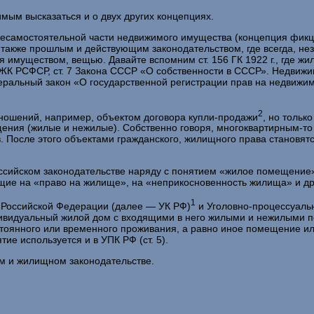
мым высказаться и о двух других концепциях.
­самостоятельной части недвижимого имущества (концепция фикци
 также прошлым и дейст­вующим законодательством, где всегда, нез
 имуществом, вещью. Давайте вспомним ст. 156 ГК 1922 г., где жи
Р, ЖК РСФСР, ст. 7 Закона СССР «О собственности в СССР». Недви
еральный закон «О го­сударственной регистрации прав на недвижимо
2
тношений, например, объектом договора купли-продажи
, но только
ения (жилые и нежилые). Собственно говоря, многоквартирным-то 
ов. После этого объектами гражданского, жилищного права станов
с­сийском законодательстве наряду с понятием «жилое помещение»
щие на «право на жилище», на «неприкосновенность жилища» и др
1
е Российской Федерации (далее — УК РФ)
и Уголовно-процессуаль
ндивидуальный жилой дом с входящими в него жилыми и нежилым
стоянного или временного проживания, а равно иное помещение и
е используется и в УПК РФ (ст. 5).
м и жилищном законодательстве.