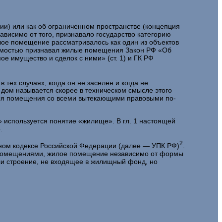
и) или как об ограниченном пространстве (концепция
ависимо от того, признавало государство категорию
лое помещение рассматривалось как один из объек­тов
жи­мостью признавал жилые помещения Закон РФ «Об
е имущество и сделок с ними» (ст. 1) и ГК РФ
 в тех случаях, когда он не заселен и когда не
дом называется скорее в тех­ническом смысле этого
ятся помещения со всеми вытекающими правовыми по­
 используется понятие «жилище». В гл. 1 настоящей
.
2
ном кодексе Российской Федерации (далее — УПК РФ)
.
и помещениями, жилое помещение независимо от формы
ли строение, не входящее в жилищный фонд, но