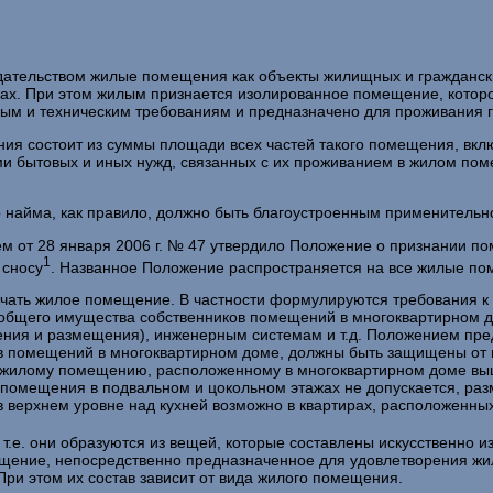
дательством жилые помещения как объекты жилищных и гражданск
ах. При этом жилым признается изолированное помещение, котор
м и техническим требованиям и пред­назначено для проживания гра
ения состоит из суммы площади всех частей такого помещения, в
и бытовых и иных нужд, связанных с их проживанием в жилом пом
айма, как правило, должно быть благоустроенным применительно 
нием от 28 января 2006 г. № 47 утвердило Положение о признании
1
 сносу
. Названное Положение распространяется на все жилые по
вечать жилое помещение. В частности формулируются требования 
общего имущества собственников помещений в многоквартирном до
ения и размещения), инженерным системам и т.д. Положением пред
 помещений в многоквартирном доме, должны быть защищены от пр
к жилому помещению, расположенному в многоквартирном доме выше
омещения в подвальном и цокольном этажах не допускается, раз
 верхнем уровне над кухней возможно в квартирах, рас­положенных в
.е. они образуются из вещей, которые составлены искусственно и
мещение, непосредст­венно предназначенное для удовлетворения 
ри этом их состав зависит от вида жи­лого помещения.