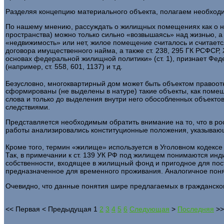
Разделяя концепцию материального объекта, полагаем необходи­
По нашему мнению, рассуждать о жилищных помещениях как о не
пространства) мож­но только сильно «возвышаясь» над жизнью, а
«недвижимость» или нет, жилое помещение считалось и считается
договора имущественного найма, а также ст. 238, 295 ГК РСФС
основах федераль­ной жилищной политики» (ст. 1), признает Фед
(например, ст. 558, 601, 1137) и т.д.
Безусловно, многоквартирный дом может быть объектом право­о
сформированы (не вы­делены в натуре) такие объекты, как помещ
слова и только до выделения внутри него обо­собленных объект
следствиями.
Представляется необходимым обратить внимание на то, что в ро
работы анали­зировались конституционные положения, указываю
Кроме того, термин «жилище» используется в Уголовном кодекс
Так, в примечании к ст. 139 УК РФ под жилищем понимаются и
собственности, входящее в жилищ­ный фонд и пригодное для по
предназначенное для временного проживания. Аналогичное поняти
Очевидно, что данные понятия шире предлагаемых в гражданско
<<
Первая
<
Предыдущая
1
2
3
4
5
6
Следующая
>
Последняя
>>