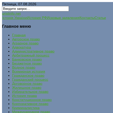
Пятница, 07.08.2026
uristinfo.net
Історія України
История РФ
Исковые заявления
Контакты
Статьи
Главное меню
Главная
Авторское право
Аграрное право
Адвокатура
Административное право
Арбитражный процесс
Банковское право
Бюджетное право
Водное право
Всемирная история
Гражданское право
Гражданский процесс
Договорное право
Жилищное право
Избирательное право
История права
Конституционное право
Корпоративное право
Криминалистика
Международное право