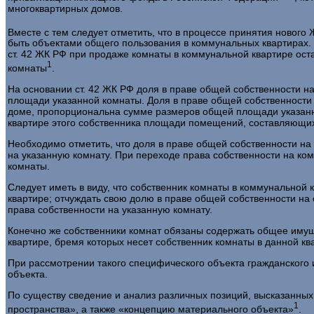
многоквартирных домов.
Вместе с тем следует отметить, что в процессе принятия новог
быть объектами общего пользования в коммунальных квартирах. Ре
ст. 42 ЖК РФ при продаже комнаты в коммунальной квартире ос
1
комнаты
.
На основании ст. 42 ЖК РФ доля в праве общей собственности 
площади указан­ной комнаты. Доля в праве общей собственности
доме, пропорциональна сумме размеров общей площади указанно
квартире этого собственника площади помещений, составляющих
Необходимо отметить, что доля в праве общей собственности на
на указанную комнату. При переходе права собственности на ком
комнаты.
Следует иметь в виду, что собственник комнаты в коммунальной
квартире; отчу­ждать свою долю в праве общей собственности на
права собственности на указанную комнату.
Конечно же собственники комнат обязаны содержать общее имущ
квартире, бремя которых несет собственник комнаты в данной кв
При рассмотрении такого специфического объекта гражданского
объекта.
По существу сведение и анализ различных позиций, высказанных
1
пространства», а также «концепцию материального объекта»
.