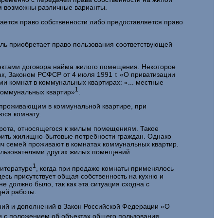
ом возможны различные варианты.
а­ется право собственности либо предоставляется право
ель при­обретает право пользования соответствующей
бъ­ектами договора найма жилого помещения. Некоторое
ак, Законом РСФСР от 4 июля 1991 г. «О приватизации
и комнат в коммунальных квартирах: «... местные
1
 коммунальных квартир»
.
 про­живающим в коммунальной квартире, при
юся комнату.
орота, относящегося к жилым помещениям. Такое
орить жилищно-бытовые потребности граждан. Однако
ч семей проживают в комнатах коммуналь­ных квартир.
пользователями других жилых помещений.
1
и­тературе
, когда при продаже комнаты применялось
десь присутствует общая собственность на кухню и
е должно было, так как эта ситуация сходна с
щей работы.
­ний и дополнений в Закон Российской Федерации «О
ии с положением об объектах общего пользования