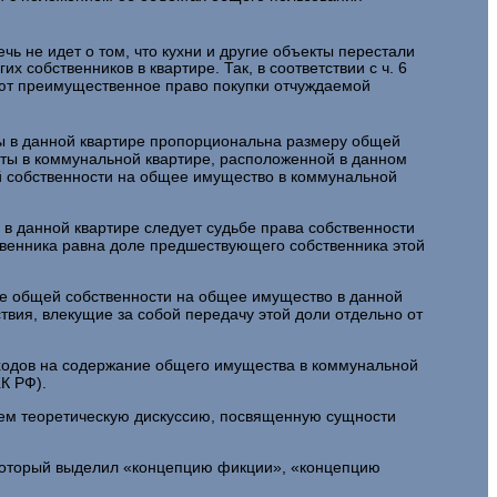
ечь не идет о том, что кухни и другие объекты перестали
 собственников в квартире. Так, в соответствии с ч. 6
еют преимущественное право покупки отчуждаемой
ты в данной квартире пропорциональна размеру общей
аты в коммунальной квартире, расположенной в данном
й собственности на общее имущество в коммунальной
в данной квартире следует судьбе права собственности
твенника равна доле предше­ствующего собственника этой
аве общей собственности на общее имущество в данной
вия, влекущие за со­бой передачу этой доли отдельно от
сходов на содержание общего имущества в коммунальной
К РФ).
ием теоретическую дискуссию, посвященную сущности
 ко­торый выделил «концепцию фикции», «концепцию