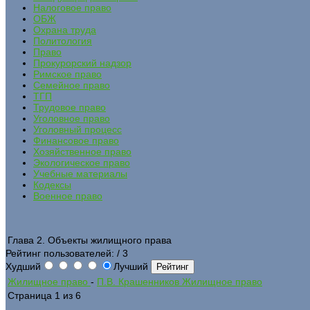
Налоговое право
ОБЖ
Охрана труда
Политология
Право
Прокурорский надзор
Римское право
Семейное право
ТГП
Трудовое право
Уголовное право
Уголовный процесс
Финансовое право
Хозяйственное право
Экологическое право
Учебные материалы
Кодексы
Военное право
Глава 2. Объекты жилищного права
Рейтинг пользователей:
/ 3
Худший
Лучший
Жилищное право
-
П.В. Крашенников Жилищное право
Страница 1 из 6