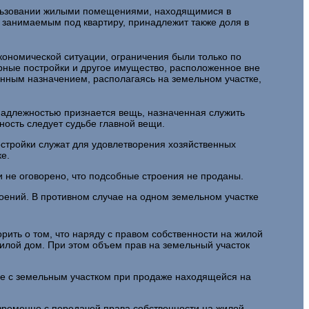
ь­зовании жилыми помещениями, находящимися в
 занимаемым под квар­тиру, принадлежит также доля в
коно­мической ситуации, ограничения были только по
ворные постройки и другое имущество, расположенное вне
венным назначением, располагаясь на земельном участке,
и­надлежностью признается вещь, назначенная служить
ость следует судьбе главной вещи.
­стройки служат для удовлетворения хозяйственных
е.
и не оговорено, что подсобные строения не проданы.
рое­ний. В противном случае на одном земельном участке
орить о том, что наряду с правом собственности на жилой
илой дом. При этом объем прав на земельный участок
ые с зе­мельным участком при продаже находящейся на
­временно с передачей права собственности на жилой