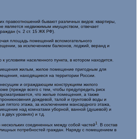
их правоотношений бывают различных видов: квартиры,
ое является не­движимым имуществом, отвечает
ждан (ч. 2 ст. 15 ЖК РФ).
ключая площадь помещений вспомогательного
ещении, за исключением балконов, лоджий, веранд и
к условиям населенного пункта, в котором находится.
 помещения жилым, жилое помещение пригодным для
мещения, находящиеся на территории России.
к несущим и ограждающим конструкциям жилого
ме (прежде всего с тем, чтобы предупредить риск
усматривается, что жилые помещения, а так­же
о­никновения дождевой, талой и грунтовой воды и
 пятого этажа, за ис­ключением мансардного этажа,
мещение над комнатами уборной, ванной (душевой) и
 двух уровнях) и т.д.
1
з не­скольких соединенных между собой частей
. В состав
жилищных потребностей граждан. Наряду с помещением в