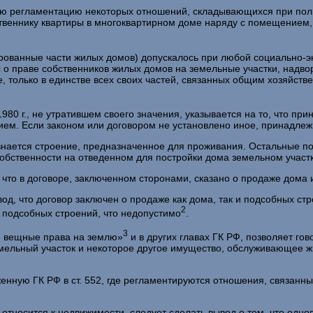
ю регламентацию некоторых отношений, складывающихся при пол
ственнику квартиры в многоквартирном доме наряду с помещением,
ро­ванные части жилых домов) допускалось при любой социально-э
рос о праве собственников жилых домов на земельные участки, над
, только в единстве всех своих частей, связан­ных общим хозяйст
80 г., не утратившем своего значения, указывается на то, что пр
ем. Если законом или договором не установлено иное, принадлежн
нается строение, предназначенное для проживания. Остальные по
обственности на отве­денном для постройки дома земельном участк
что в договоре, заключенном сторонами, сказано о продаже дома 
од, что договор заключен о продаже как дома, так и подсобных ст
2
— подсобных строений, что недопустимо
.
3
ие вещные права на землю»
и в других главах ГК РФ, позволяет гов
мельный участок и неко­торое другое имущество, обслуживающее ж
ен­ную ГК РФ в ст. 552, где регламентируются отношения, связанн
тносится к недвижимости, следует сделать вывод о том, что одно