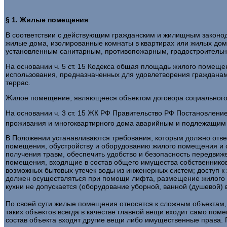
§ 1. Жилые помещения
В соответствии с действующим гражданским и жилищным законо­
жилые дома, изолированные комнаты в квартирах или жилых дом
установленным санитарным, проти­вопожарным, градостроительны
На основании ч. 5 ст. 15 Кодекса общая площадь жилого помещ
использования, предназначен­ных для удовлетворения гражданам
террас.
Жилое помещение, являющееся объектом договора социального н
На основании ч. 3 ст. 15 ЖК РФ Правительство РФ Постановле­
проживания и многоквартирного дома аварийным и подлежащим
В Положении устанавливаются требования, которым должно от­
помещения, обу­стройству и оборудованию жилого помещения и 
получения травм, обеспечить удобство и безопасность передвиж
помещения, входящие в состав общего имущества собственников
возможных бытовых утечек воды из инженерных систем; доступ 
должен осуществляться при помощи лифта, размещение жилого п
кухни не допускается (оборудование уборной, ванной (душевой) в
По своей сути жилые помещения относятся к сложным объектам, т
таких объектов всегда в качестве главной вещи входит само по
состав объекта входят другие вещи либо имущественные права. П