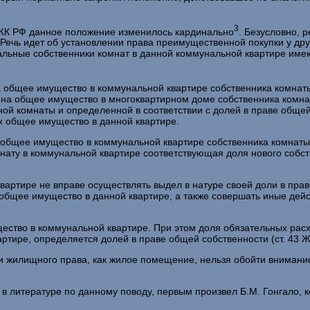
3
о ЖК РФ данное положение изменилось кардинально
. Безусловно, р
чь идет об уста­новлении права преимущественной покупки у других
тальные собственники комнат в данной коммунальной квартире им
на общее имущество в коммунальной квартире собственника комна
 на общее имущест­во в многоквартирном доме собственника комн
й комнаты и определенной в со­ответствии с долей в праве обще
 общее имущество в данной квартире.
 общее имущество в коммунальной квартире собственника комнаты 
нату в коммунальной квар­тире соответствующая доля нового собс
 квартире не вправе осуществлять выдел в натуре своей доли в пр
 общее имущество в данной квартире, а также совершать иные дейст
е­ство в коммунальной квартире. При этом доля обязательных ра
артире, определяется долей в праве общей собственности (ст. 43 Ж
 и жилищного права, как жилое помещение, нельзя обойти вниман
 в литературе по данному поводу, первым произвел Б.М. Гонгало,