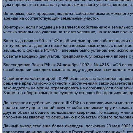
дом передаются права на ту часть земельного участка, которая
Во-первых, если продавец является собственником земельного у
аренды на со­ответствующий земельный участок.
Во-вторых, если продавец не является собственником земельног
частью земельного участка на тех же условиях, на которых поль
Вплоть до начала 90-х гг. XX в. объектами права собственности 
отступление от данного правила впервые наметилось с принятие
жилищного фонда в РСФСР» впер­вые было установлено исключени
Советы народных депутатов, предприятия, учреждения вправе с 
Впоследствии Закон РФ от 24 декабря 1992 г. № 4218-I «Об ос
освобождении соседних комнат наряду с другими возможностями
С принятием части второй ГК РФ окончательно закреплен пра­во
решение вряд ли можно отнести к достижениям законодательства
законодатель не мог не отреагировать на сложившуюся социальн
Запрет на оборот комнат по существу означал бы огра­ничение 
До введения в действие нового ЖК РФ на практике имели место с
право преимуще­ственной покупки собственниками других комнат 
другие объекты общего пользования квартиры. По нашему мнению,
положением квартир по отношению к объектам общего пользовани
Данный вывод стал еще более очевиден, поскольку 23 мая 2002 
2
приватизации жилищного фонда в Российской Федерации»»
, к