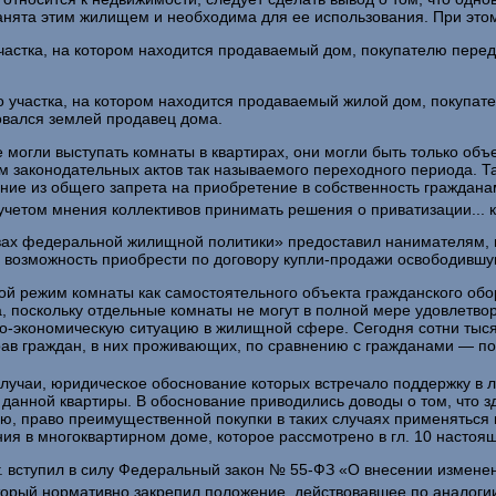
 занята этим жилищем и необходима для ее использования. При эт
частка, на котором находится продаваемый дом, покупателю перед
о участка, на котором находится продаваемый жилой дом, покупат
зовался землей продавец дома.
не могли выступать комнаты в квартирах, они могли быть только о
м законодательных актов так называемого переходного периода. Т
е из общего запрета на приобретение в собственность гражданам
учетом мнения коллективов принимать решения о приватизации...
новах федеральной жилищной политики» предоставил нанимателям,
 возможность приобрести по договору купли-продажи освободившу
вой режим комнаты как самостоятельного объекта гражданского об
, поскольку отдельные комнаты не могут в полной мере удовлетв
о-экономическую ситуацию в жилищной сфере. Сегодня сотни тыся
прав граждан, в них проживающих, по сравнению с гражда­нами — 
лучаи, юридическое обоснование которых встречало поддержку в л
данной квартиры. В обоснование приводились доводы о том, что з
 право преимущественной покупки в та­ких случаях применяться н
я в многоквартирном доме, которое рассмотрено в гл. 10 настоя
г. вступил в силу Федеральный закон № 55-ФЗ «О внесении измене
оторый норматив­но закрепил положение, действовавшее по аналог