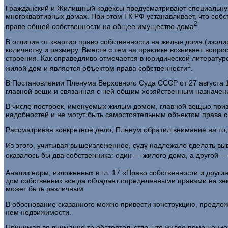
Гражданский и Жилищный кодексы предусматривают специальну
многоквартирных домах. При этом ГК РФ устанавливает, что соб
2
праве общей собственности на общее имущество дома
.
В отличие от квартир право собственности на жилые дома (изоли
количеству и разме­ру. Вместе с тем на практике возникает воп
строения. Как справедливо отмечается в юридической литературе
1
жилой дом и является объектом права собственности
.
В Постановлении Пленума Верховного Суда СССР от 27 августа 19
главной вещи и связанная с ней общим хозяйственным назначени
В числе построек, именуемых жилым домом, главной вещью при­з
надобностей и не могут быть самостоятельным объектом права с
Рассматривая конкретное дело, Пленум обратил внимание на то, 
Из этого, учитывая вышеизложенное, суду надлежало сделать вы­в
оказалось бы два собственника: один — жилого дома, а другой 
Анализ норм, изложенных в гл. 17 «Право собственности и друг
дом собственник всегда обладает определенными правами на зе
может быть различным.
В обоснование сказанного можно привести конструкцию, предлож
нем недвижимости.
Принимая во внимание то обстоятельство, что жилое помещение о