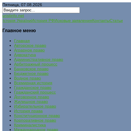
Пятница, 07.08.2026
uristinfo.net
Історія України
История РФ
Исковые заявления
Контакты
Статьи
Главное меню
Главная
Авторское право
Аграрное право
Адвокатура
Административное право
Арбитражный процесс
Банковское право
Бюджетное право
Водное право
Всемирная история
Гражданское право
Гражданский процесс
Договорное право
Жилищное право
Избирательное право
История права
Конституционное право
Корпоративное право
Криминалистика
Международное право