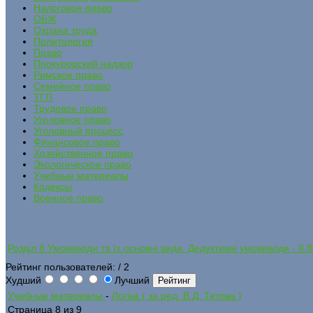
Налоговое право
ОБЖ
Охрана труда
Политология
Право
Прокурорский надзор
Римское право
Семейное право
ТГП
Трудовое право
Уголовное право
Уголовный процесс
Финансовое право
Хозяйственное право
Экологическое право
Учебные материалы
Кодексы
Военное право
Розділ 8 Умовиводи та їх основні види. Дедуктивні умовиводи - 8.8
Рейтинг пользователей:
/ 2
Худший
Лучший
Учебные материалы
-
Логіка ( за ред. В.Д. Титова )
Страница 8 из 9