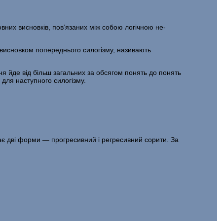
вних висновків, пов’язаних між собою логічною не­
.
я висновком попереднього силогізму, називають
ня йде від більш загальних за обсягом понять до понять
для наступного силогізму.
і має дві форми — прогресивний і регресивний сорити. За