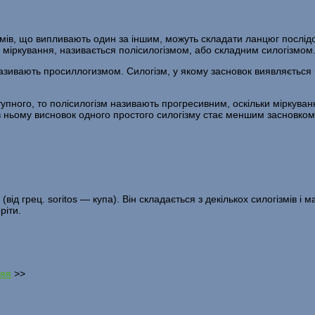
мів, що випливають один за іншим, можуть складати лан­цюг послідо
не міркування, називається полісилогізмом, або складним си­логізмом
 називають просиллогизмом. Силогізм, у якому засновок виявляєтьс
пного, то полісилогізм називають прогресивним, оскільки міркуван
ньому висновок одного простого силогізму стає меншим за­сновком 
(від грец. soritos — купа). Він складається з декількох си­логізмів 
ріти.
яя
>>