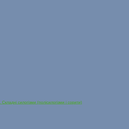
. Складні силогізми (полісилогізми і сорити)