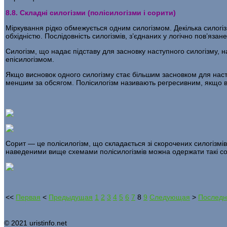
8.8. Складні силогізми (полісилогізми і сорити)
Міркування рідко обмежується одним силогізмом. Декілька силогіз
обхідністю. Послідовність силогізмів, з’єднаних у логічно пов’яза­
Силогізм, що надає підставу для засновку наступного си­логізму,
епісилогізмом.
Якщо висновок одного силогізму стає більшим засновком для насту
меншим за обсягом. Полісилогізм називають регресивним, якщо в 
Сорит — це полісилогізм, що складається зі скорочених си­логізмів 
наведеними вище схемами полісилогізмів можна одержати такі со
<<
Первая
<
Предыдущая
1
2
3
4
5
6
7
8
9
Следующая
>
Последн
© 2021 uristinfo.net