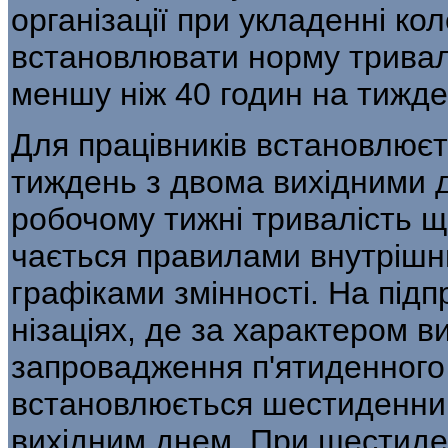
організації при укладенні к
встановлювати норму тривало
меншу ніж 40 годин на тижде
Для працівників встановлює
тиждень з двома вихідними 
робочому тижні тривалість щ
чається правилами внутрішн
графіками змінності. На підп
нізаціях, де за характером 
запровадження п'ятиденного 
встановлюється шестиденни
вихідним днем. При шестиде