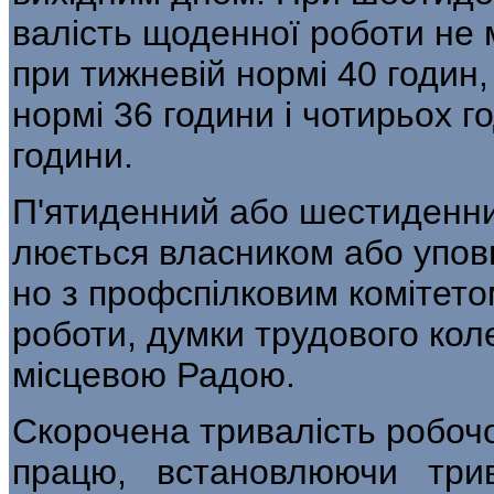
валість щоденної роботи не
при тижневій нормі 40 годин,
нормі 36 години і чотирьох г
години.
П'ятиденний або шестиденни
люється власником або упов
но з профспілковим комітето
роботи, думки трудового кол
місцевою Радою.
Скорочена тривалість робочо
працю, встановлюючи трив