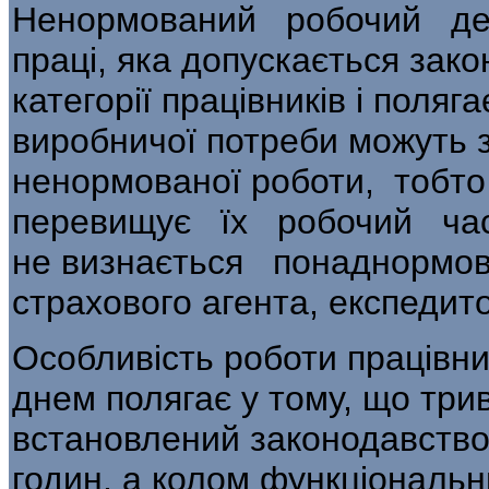
Ненормований робочий д
праці, яка допускається зак
категорії працівників і поляг
виробничої потреби можуть з
ненормованої роботи, тобто 
перевищує їх робочий ч
не визнається понаднормо
страхо­вого агента, експедит
Особливість роботи працівни
днем полягає у тому, що трив
встановлений законодавство
годин, а колом функціональни