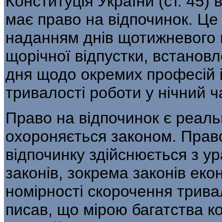
Конституція України (ст. 45) 
має право на відпочинок. Це
наданням днів щотижневого в
щорічної відпустки, встанов
дня щодо окремих професій і
тривалості роботи у нічний ч
Право на відпочинок є реальн
охороняється законом. Прав
відпочинку здійснюється з у
законів, зокрема законів еко
номірності скорочення трива
писав, що мірою багатства к