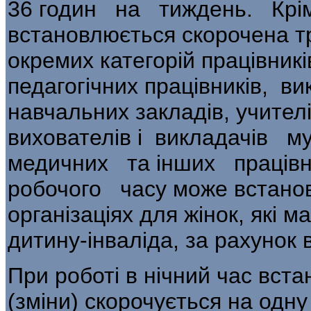
36 годин на тиждень. Крі
встанов­люється скорочена т
окремих категорій працівник
педагогічних працівників, в
навчальних закладів, учителі
вихователів і викладачів 
медичних та інших праців
робочого часу може встанов
організаціях для жінок, які м
дитину-інваліда, за рахунок 
При роботі в нічний час вст
(зміни) скорочується на одну