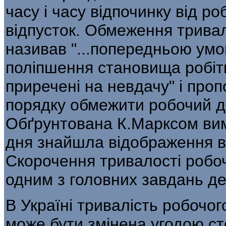
часу і часу відпочинку від р
відпусток. Обмеження тривал
називав "...попередньою умо
поліпшення становища робітн
приречені на невдачу" і проп
порядку обмежити робочий д
Обґрунтована К.Марксом вим
дня знайшла відображення в 
Скорочення тривалості робоч
одним з головних завдань д
В Україні тривалість робочог
може бути змінена угодою ст