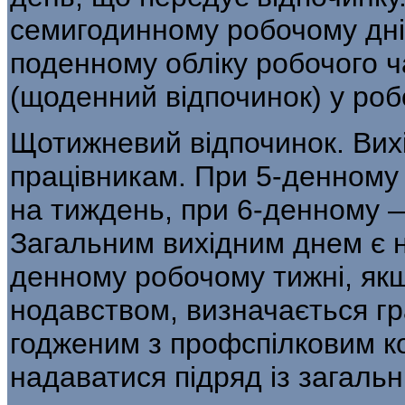
семигодинному робочому дні і
поденному обліку робочого 
(щоденний відпочинок) у робо
Щотижневий відпочинок. Вихі
працівникам. При 5-денному 
на тиждень, при 6-денному 
Загальним вихідним днем є н
денному робочому тижні, якщ
нодавством, визначається гра
годженим з профспілковим ко
надаватися підряд із загаль