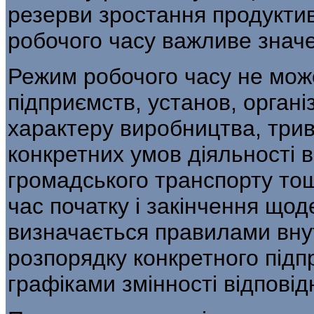
резерви зростання продуктив
робочого часу важливе значе
Режим робочого часу не може
підприємств, установ, організ
характеру виробництва, трив
конкретних умов діяльності 
громадського транспор­ту то
час початку і закін­чення щод
визначається правилами вну
розпорядку конкретного підпри
графіками змінності відпо­ві