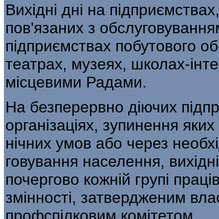
Вихідні дні на підприємствах,
пов'язаних з обслуговуванням
підприємствах побутового об
театрах, музеях, школах-інт
місцевими Радами.
На безперервно діючих підпр
організаціях, зупинення яки
нічних умов або через необх
говування населення, вихідні
почергово кожній групі праців
змінності, затвердженим вла
профспілковим комітетом.