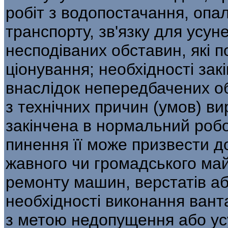
робіт з водопостачання, опале
транспорту, зв'язку для усу
несподіваних обставин, які 
ціонування; необхідності зак
внаслідок непередбачених об
з технічних причин (умов) в
закінчена в нормальний робо
пинення її може призвести д
жавного чи громадського май
ремонту машин, верстатів аб
необхідності виконання ван
з метою недопущення або ус