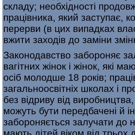
складу; необхідності продов
працівника, який заступає, к
перерви (в цих випадках вла
вжити заходів до заміни змі
Законодавство забороняє за
вагітних жінок і жінок, які ма
осіб молодше 18 років; праці
загальноосвітніх школах і п
без відриву від виробництва,
можуть бути передбачені й інш
забороняється залучати до на
мають дітей віком від трьох 