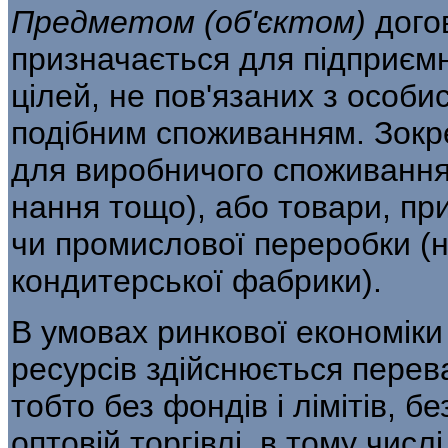
Предметом
(
об
'
єктом
)
дого
призначається для підприємн
цілей, не пов'язаних з особи
подібним споживанням. Зокре
для виробничого споживання
нання тощо), або товари, пр
чи промислової переробки (
кондитерської фабрики).
В умовах ринкової економік
ресурсів здійснюється перева
тобто без фондів і лімітів, б
оптовій торгівлі, в тому числ