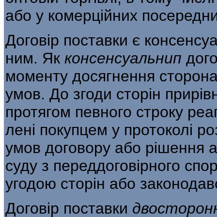
або у комерційних посередни
Договір поставки є консенсу
ним. Як
консенсуальнип
дого
моменту досягнення сторонам
умов. До згоди сторін прирів
протягом певного строку реа
лені покупцем у протоколі р
умов договору або рішення а
суду з переддоговірного спо
угодою сторін або законодав
Договір поставки
двосторонн