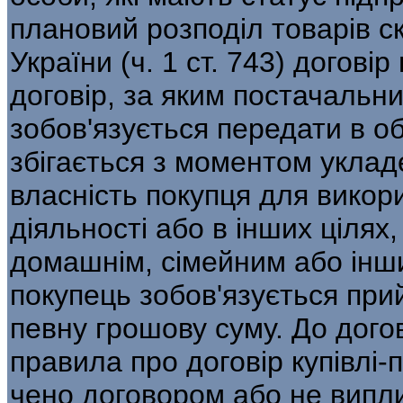
плановий розподіл товарів с
України (ч. 1 ст. 743) догові
договір, за яким постачальни
зобов'язується передати в о
збігається з моментом уклад
власність покупця для викори
діяльності або в інших цілях
домашнім, сімейним або інш
покупець зобов'язується прий
певну грошову суму. До дого
правила про договір купівлі-
чено договором або не випли