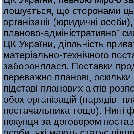
лошується, що сторонами ць
організації (юридичні особи)
планово-адміністративної с
ЦК України, діяльність прива
матеріально-технічного поста
заборонялася. По­ставки прод
переважно планові, оскільки
підставі планових актів роз­п
обох організацій (нарядів, п
постачальника тощо). Нині фу
покупця за договором по­ста
особи, які мають статус під