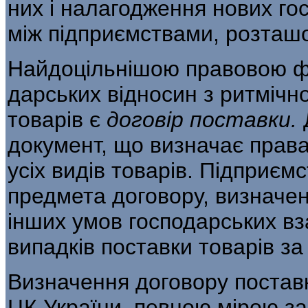
них і налагодження нових гос
між підприємствами, розташо
Найдоцільнішою правовою ф
дарських відносин з ритмічно
товарів є
договір
поставки
.
документ, що визначає права 
усіх видів товарів. Підприєм
предмета догово­ру, визначен
інших умов гос­подарських в
випадків поставки товарів з
Визначення договору поставки
ЦК України, певною мірою за