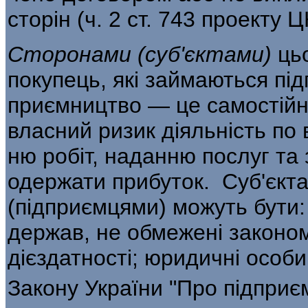
сторін (ч. 2 ст. 743 проекту Ц
Сторонами
(
суб
'
єктами
)
ць
покупець, які займаються пі
приємництво — це самостійна
власний ризик діяльність по 
ню робіт, наданню послуг та
одер­жати прибуток. Суб'єкт
(підприємцями) можуть бути:
держав, не обмежені законом
дієздатності; юридичні особи 
Закону України "Про підприє