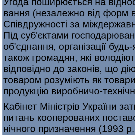
Угода поширюється на віднос
вання (незалежно від форм 
Співдружності за міждержав
Під суб'єктами господарюван
об'єднання, організації будь
також громадян, які володію
відповід­но до законів, що ді
товаром розуміють як товари
продукцію виробничо-технічн
Кабінет Міністрів України з
питань кооперованих поставо
нічного призначення (1993 p.