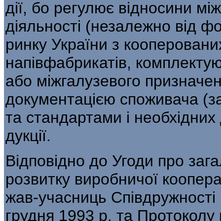
дії, бо регулює відносини мі
діяльнос­ті (незалежно від ф
ринку України з кооперовани
напів­фабрикатів, комплектую
або міжгалузевого призначен
документацією споживача (з
та стандартами і необхідних 
дукції.
Відповідно до Угоди про зага
розвитку виробничої кооперац
жав-учасниць Співдружності
грудня 1993 р. та Протоколу 