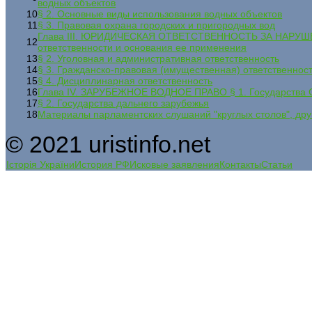
водных объектов
10
§ 2. Основные виды использования водных объектов
11
§ 3. Правовая охрана городских и пригородных вод
Глава III. ЮРИДИЧЕСКАЯ ОТВЕТСТВЕННОСТЬ ЗА НАРУШ
12
ответственности и основания ее применения
13
§ 2. Уголовная и административная ответственность
14
§ 3. Гражданско-правовая (имущественная) ответственнос
15
§ 4. Дисциплинарная ответственность
16
Глава IV. ЗАРУБЕЖНОЕ ВОДНОЕ ПРАВО § 1. Государства 
17
§ 2. Государства дальнего зарубежья
18
Материалы парламентских слушаний "круглых столов", др
© 2021 uristinfo.net
Історія України
История РФ
Исковые заявления
Контакты
Статьи