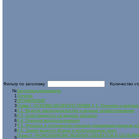
Фильтр по заголовку
Количество ст
№
Заголовок материала
1
Титулка
2
ОГЛАВЛЕНИЕ
3
Глава I. ОСНОВЫ ВОДНОГО ПРАВА § 1. Понятие и краткая 
4
§ 2. Водное законодательство и водные правоотношения
5
§ 3. Собственность на водные объекты
6
§ 4. Порядок водопользования
7
§ 5. Функции и полномочия органов управления водным х
8
§ 6. Земли водного фонда и водоохранные зоны
Глава II. РАЗНООБРАЗИЕ ВОДНЫХ ОБЪЕКТОВ И ОСНОВНЫ
9