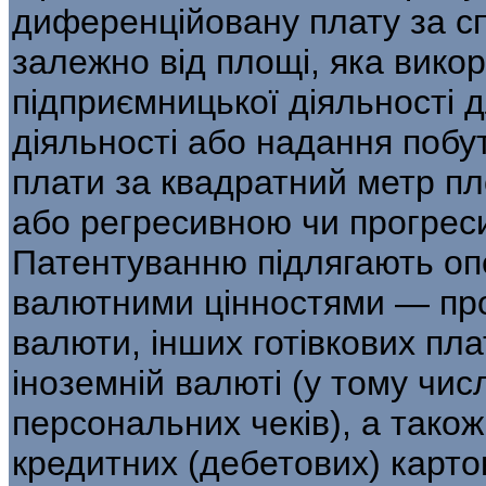
диференційовану плату за с
залежно від площі, яка вико
підприємницької діяльності 
діяльності або надання побу
плати за квадратний метр п
або регресивною чи прогрес
Патентуванню підлягають опер
валютними цінностями — прод
валюти, інших готівкових пла
іноземній валюті (у тому числ
персональних чеків), а також
кредитних (дебетових) карток