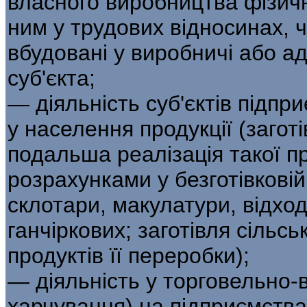
власного виробництва фізичн
ним у трудових відносинах, 
вбудовані у виробничі або а
суб'єкта;
— діяльність суб'єктів підпри
у населення продукції (загот
подальша реалізація такої пр
розрахунками у безготівкові
склотари, макулатури, відход
ганчіркових; заготівля сільсь
продуктів її переробки);
— діяльність у торговельно-
харчування) на підприємствах