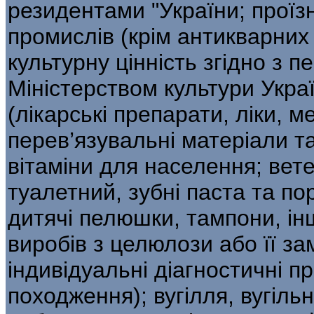
резидентами "України; проїз
промислів (крім антикварних
культурну цінність згідно з 
Міністерством культури Україн
(лікарські препарати, ліки, 
перев’язувальні матеріали т
вітаміни для населення; вет
туалетний, зубні паста та по
дитячі пелюшки, тампони, інш
виробів з целюлози або її за
індивідуальні діагностичні п
походження); вугілля, вугільн