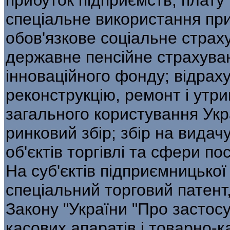
спеціальне використання при
обов'язкове соціальне страху
державне пенсійне страхуван
інноваційного фонду; відрах
реконструкцію, ремонт і утр
загального користування Укр
ринковий збір; збір на вида
об'єктів торгівлі та сфери пос
На суб'єктів підприємницької
спеціальний торговий патен
Закону "України "Про застос
касових апаратів і товарно-к