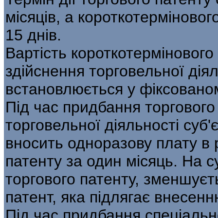
місяців, а короткотерміновог
15 днів.
Вартість короткотермінового
здійснення торговельної діял
встановлюється у фіксованом
Під час придбання торгового
торговельної діяльності суб'
вносить одноразову плату в р
патенту за один місяць. На с
торгового патенту, зменшуєт
патент, яка підлягає внесенню
Під час придбання спеціально