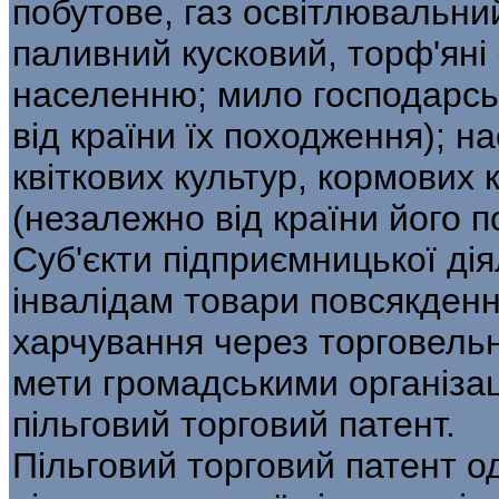
побутове, газ освітлювальний
паливний кусковий, торф'яні
населенню; мило господарськ
від країни їх походження); н
квіткових культур, кормових 
(незалежно від країни його 
Суб'єкти підприємницької дія
інвалідам товари повсякденн
харчування через торговельні
мети громадськими організац
пільговий торговий патент.
Пільговий торговий патент о