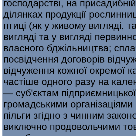
господарстві, на присадибній,
ділянках продукції рослинниц
птиці (як у живому вигляді, т
вигляді та у вигляді первинно
власного бджільництва; спл
посвідчення договорів відчу
відчуження кожної окремої ка
частіше одного разу на кале
— суб'єктам підприємницької
громадськими організаціями і
пільги згідно з чинним закон
виключно продовольчими тов