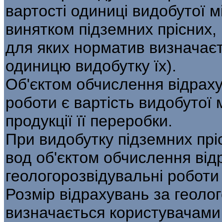
вартості одиниці видобутої 
винятком підземних прісних,
для яких норматив визначаєт
одиницю видобутку їх).
Об'єктом обчислення відраху
роботи є вартість видобутої
продукції її переробки.
При видобутку підземних прі
вод об'єктом обчислення від
геологорозвідувальні роботи 
Розмір відрахувань за геоло
визначається користувачами 