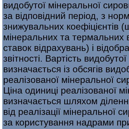
видобутої мінеральної сирови
за відповідний період, з норм
знижувальних коефіцієнтів (
мінеральних та термальних в
ставок відрахувань) і відобр
звітності. Вартість видобуто
визначається із обсягів видо
реалізованої мінеральної сир
Ціна одиниці реалізованої м
визначається шляхом діленн
від реалізації мінеральної с
за користування надрами пр