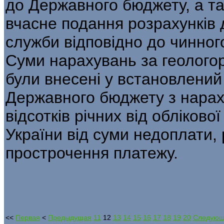
до Державного бюджету, а т
вчасне подання розрахунків 
служби відповідно до чинног
Суми нарахувань за геологор
були внесені у встановлений
Державного бюджету з нараху
відсотків річних від обліков
України від суми недоплати,
прострочення платежу.
<<
Первая
<
Предыдущая
11
12
13
14
15
16
17
18
19
20
Следую