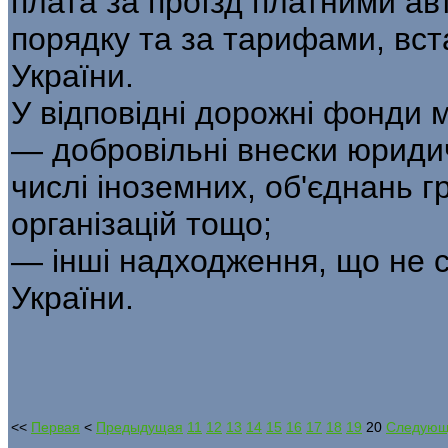
плата за проїзд платними а
порядку та за тарифами, вст
України.
У відповідні дорожні фонди 
— добровільні внески юридич
числі іноземних, об'єднань 
організацій тощо;
— інші надходження, що не 
України.
<<
Первая
<
Предыдущая
11
12
13
14
15
16
17
18
19
20
Следую