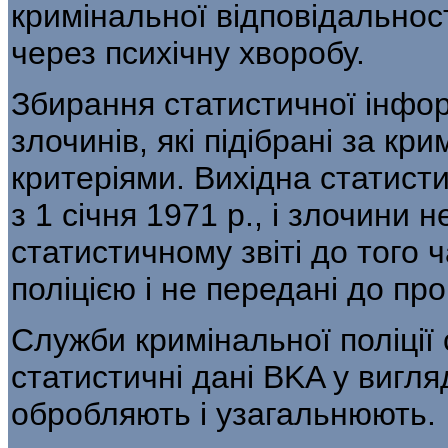
кримі­нальної відповідальност
через психічну хворобу.
Збирання статистичної інфор
злочинів, які підібрані за кр
критеріями. Ви­хідна статисти
з 1 січня 1971 р., і зло­чин
статистичному звіті до того ч
поліцією і не передані до пр
Служби кримінальної поліції
ста­тистичні дані BKA у вигляд
обробляють і узагальнюють.