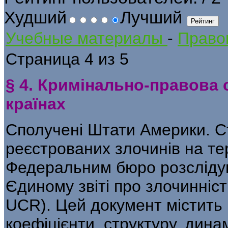
Худший
Лучший
Учебные материалы
-
Правов
Страница 4 из 5
§ 4. Кримінально-правова 
країнах
Сполучені Штати Америки. Ста
реєстрованих злочинів на те
Федеральним бюро розсліду
Єдиному звіті про злочинніс
UCR). Цей документ містить 
коефіцієнти, структуру, динам