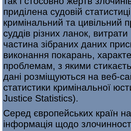
так і стосовно жертв злочині
приділена судовій статистиці
кримінальний та цивільний п
суддів різних ланок, витрати
частина зібраних даних при
виконання покарань, характе
проблемам, з якими стикаєтьс
дані розміщуються на веб-са
статистики кримінальної юсти
Justice Statistics).
Серед європейських країн на
інформація щодо злочинності