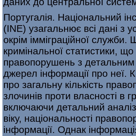
даних до централь­ної систе
Португалія. Національний інс
(INE) узагальнює всі дані з 
окрім імміграційної служби. 
кримінальної статистики, що
правопорушень з детальним а
джерел інформації про неї. К
про загальну кількість правоп
злочинів проти власності в г
включаючи деталь­ний аналіз 
віку, національності право­п
інформації. Однак інформаці