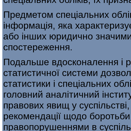
Предметом спеціальних облі
інформація, яка характеризу
або інших юридично зна­чим
спостереження.
Подальше вдосконалення і р
статис­тичної системи дозво
статистики і спеціальних об
головний аналітичний інститу
правових явищ у суспільстві,
рекомендації щодо боротьби 
правопору­шеннями в суспіль