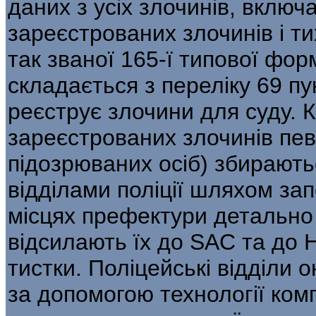
даних з усіх злочинів, включає
зареєстрованих злочинів і т
так званої 165-ї типової фо
складається з переліку 69 пун
реєструє злочини для суду. Кі
зареєстро­ваних злочинів певн
підозрюваних осіб) збирають­
відділами поліції шляхом за
місцях префектури детально 
відсилають їх до SAC та до Н
тистки. Поліцейські відділи
за допо­могою технології ком