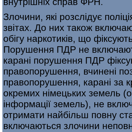
внутрішніх справ ФРН.
Злочини, які розслідує поліц
звітах. До них також включа
обігу наркотиків, що фіксую
Порушення ПДР не включають
карані порушення ПДР фіксую
правопорушення, вчинені по
правопорушення, карані за 
окремих німецьких земель (о
інформації земель), не включ
отримати найбільш повну стат
включаються злочини неповнол