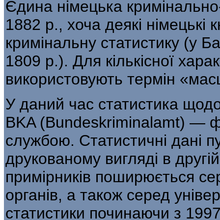
Єдина німецька кримінально
1882 р., хоча деякі німецькі 
кримінальну статистику (у Ба
1809 р.). Для кількісної хара
використовують термін «мас
У даний час статистика щодо
BKA (Bundeskriminalamt) —
службою. Статис­тичні дані п
друкованому вигляді в другій
примірників поширюється сер
органів, а також серед універ
статистики починаючи з 1997 