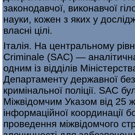
законодавчої, виконавчої гіл
науки, кожен з яких у дослід
власні цілі.
Італія. На центральному рівні
Criminale (SAC) — аналітичн
одним із відділів Мі­ністерст
Департаменту державної безп
кримінальної поліції. SAC бу
Міжвідомчим Указом від 25 ж
інформацій­ної координації б
проведення міжвідом­чого стр
злочинності для забезпечення