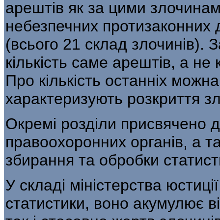
арештів як за цими злочинам
небезпечних протизаконних д
(всього 21 склад злочинів). 
кількість саме арештів, а не 
Про кількість останніх можна 
характеризують розкриття зл
Окремі розділи присвячено 
правоохо­ронних органів, а 
збирання та об­робки статис
У складі міністерства юстиц
ста­тистики, воно акумулює в