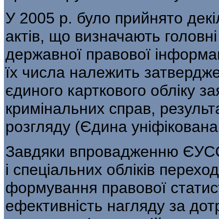
У 2005 р. було прийнято дек
актів, що визначають головн
державної правової інформац
їх числа належить затвер­дже
єдиного карткового обліку за
кримінальних справ, результат
розгляду (Єдина уніфікован
Завдяки впровадженню ЄУСС 
і спе­ціальних обліків перехо
формування правової статис
ефективність нагляду за дот