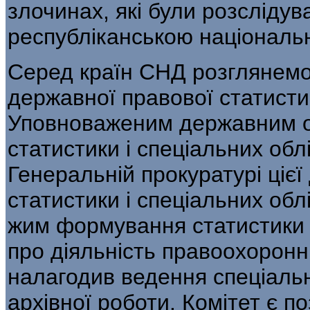
злочинах, які були розслідува
республіканською національ
Серед країн СНД розглянемо 
державної правової статисти
Уповноваженим дер­жавним о
статистики і спеціальних обл
Генеральній прокуратурі цієї
статистики і спеціальних облі
жим формування статистики 
про ді­яльність правоохоронни
налагодив ведення спеціальни
архівної роботи. Комітет є п