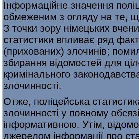
Інформаційне значення поліц
обмеженим з огля­ду на те, що
З точки зору німецьких вчени
статистики впливає ряд факто
(прихованих) злочинів; помилк
збирання відомостей для ціл
криміналь­ного законодавства
злочинності.
Отже, поліцейська статистик
злочинності у повному обсяз
інформативною. Утім, відомос
джерелом інформації про ста