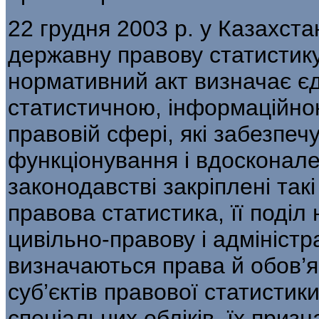
22 грудня 2003 р. у Казахст
державну правову статистику 
нормативний акт визна­чає є
статистичною, інформаційною
правовій сфері, які забезпеч
функціонування і вдосконал
законодавстві закріплені так
право­ва статистика, її поділ
цивільно-правову і адміністр
визначаються права й обов’я
суб’єктів правової статистик
спеціальних обліків, їх призн