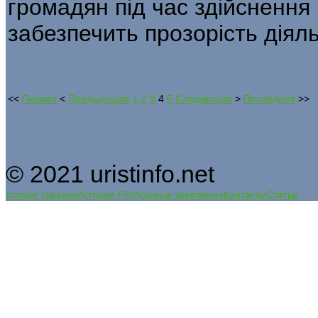
громадян під час здійснення
забезпечить прозорість діял
<<
Первая
<
Предыдущая
1
2
3
4
5
Следующая
>
Последняя
>>
© 2021 uristinfo.net
Історія України
История РФ
Исковые заявления
Контакты
Статьи