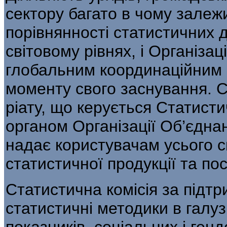
сектору багато в чому залежи
порівнянності статистич­них
світовому рівнях, і Організа
глобальним координаційним ц
моменту свого заснування. С
ріату, що керується Статист
органом Організації Об’єднан
надає користувачам усього 
статистичної продукції та пос
Статистична комісія за підтр
статистичні методики в галу
показників, соціальних і генд