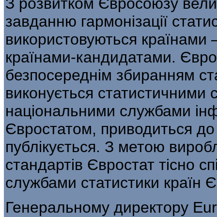
З розвитком Євросоюзу вели
завданню гармонізації статис
використовуються країнами 
країнами-кандидатами. Євро
безпосереднім збиранням ст
викону­ється статистичними 
національними служба­ми ін
Євростатом, приводиться до 
публікується. З метою вироб
стандартів Євростат тісно с
службами статистики країн Є
Генеральному директору Euro