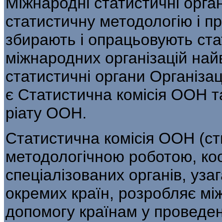
Міжнародні статистичні орган
статис­тичну методологію і 
збирають і опра­цьовують ста
міжнародних організацій на
статистичні органи Організа
є Статистична комісія ООН 
ріату ООН.
Статистична комісія ООН (ст
методоло­гічною роботою, ко
спеціалізованих органів, уза
окремих країн, розробляє між
допомогу країнам у проведен