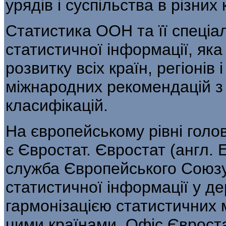
урядів і суспільства в різних 
Статистика ООН та її спеціа
ста­тистичної інформації, як
розвитку всіх країн, регіонів і
міжнародних рекомендацій з 
класифікацій.
На європейському рівні голо
є Євростат. Євростат (англ. 
служба Євро­пейського Союз
статистичної інформації у д
гармонізацією статистичних 
цими країнами. Офіс Євроста