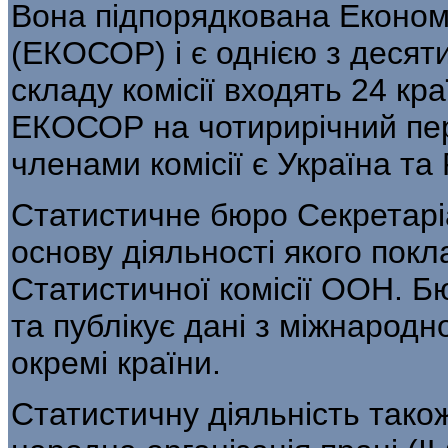
Вона підпорядкована Економі
(ЕКОСОР) і є однією з десяти
складу комісії входять 24 кр
ЕКОСОР на чотирирічний пері
членами комісії є Укра­їна та
Статистичне бюро Секретарі
основу діяльності якого пок
Статистичної комі­сії ООН. Б
та публікує дані з міжнарод­н
окремі країни.
Статистичну діяльність також 