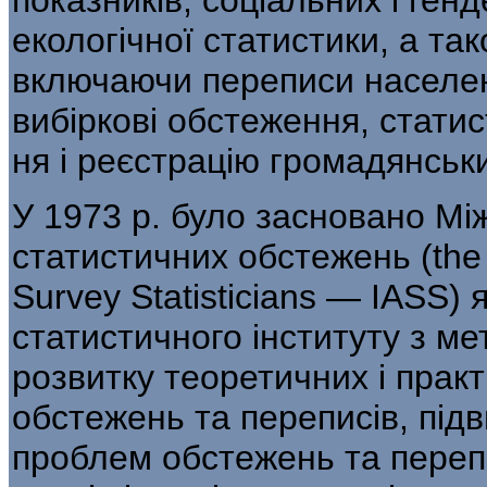
екологічної статистики, а та
включаючи переписи населен
вибіркові обстеження, стати
ня і реєстрацію громадянськи
У 1973 р. було засновано Мі
статистичних об­стежень (the I
Survey Statisticians — IASS) 
статистичного інституту з ме
розвитку теоретичних і прак
обстежень та переписів, під
проблем об­стежень та перепи