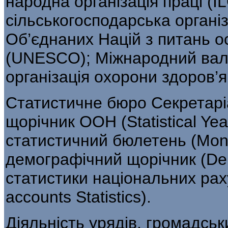
народна організація праці (I
сільськогосподарська органі
Об’єднаних Націй з питань ос
(UNESCO); Міжнародний валю
організація охорони здоров’я
Статистичне бюро Секретарі
щоріч­ник ООН (Statistical Y
статистичний бюлетень (Monthly
демографічний щорічник (De
статистики національних раху
accounts Statistics).
Діяльність урядів, громадськи