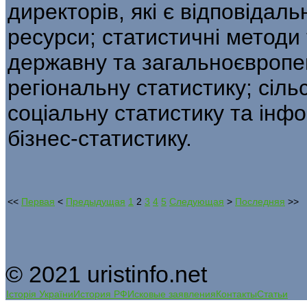
директорів, які є відповідальн
ресурси; статистичні методи 
державну та загальноєвропей
регіональну статистику; сільс
соціальну статистику та інфо
бізнес-статистику.
<<
Первая
<
Предыдущая
1
2
3
4
5
Следующая
>
Последняя
>>
© 2021 uristinfo.net
Історія України
История РФ
Исковые заявления
Контакты
Статьи