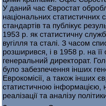
У даний час Євростат оброб
національних статистичних с
стандартів та публікує резул
1953 р. як статистич­ну слу
вугілля та сталі. З часом сп
розширився, і в 1958 р. на ї
генеральний директорат. Го
було забез­печення інших ге
Еврокомісії, а також інших є
статистичною інформацією, 
реалізації та аналізу політи