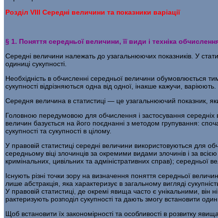
Розділ VIII Середні величини та показники варіації
§ 1. Поняття середньої величини, її види і техніка обчисленн
Середні величини належать до узагальнюючих показників. У статис­
одиниці сукупності.
Необхідність в обчисленні середньої величини обумовлюється ти
сукупності відрізня­ються одна від одної, інакше кажучи, варіюють.
Середня величина в статистиці — це узагальнюючий показник, який
Головною передумовою для обчислення і застосування середніх ве
величин базується на його поєднанні з методом групування: спочатк
сукупності та сукупності в цілому.
У правовій статистиці середні величини використовуються для обчис
середньому віці злочинців за окремими видами злочинів і за всією
кримінальних, цивільних та адміністративних справ); середньої ве
Існують різні точки зору на визначення поняття середньої величи
лише абстракція, яка характеризує в загальному вигляді сукупніст
У правовій статистиці, де окремі явища часто є унікальними, він ні
рактеризують розподіл сукупності та дають змогу встановити одиниц
Щоб встановити їх закономірності та особливості в розвитку яви­