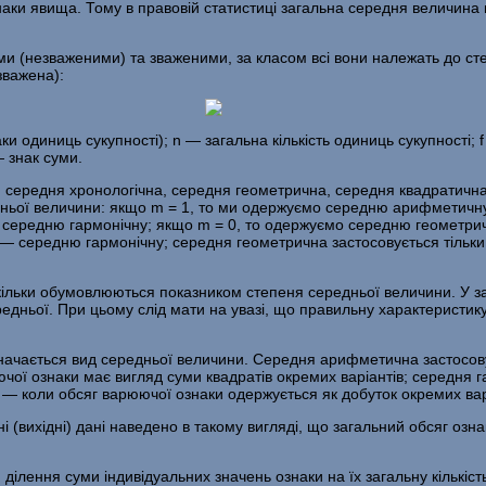
аки явища. Тому в пра­вовій статистиці загальна середня величина 
ими (незваженими) та зваженими, за класом всі вони належать до с
зважена):
 одиниць сукупності); n — загальна кількість одиниць сукупності; f —
 знак суми.
 середня хронологічна, середня геометрична, середня квадратична,
едньої величини: якщо m = 1, то ми одержуємо середню арифметичн
 середню гармонічну; якщо m = 0, то одержуємо середню геометричну
 середню гармонічну; середня геометрична застосовується тільки 
кіль­ки обумовлюються показником степеня середньої величини. У з
редньої. При цьому слід мати на увазі, що правильну характеристик
изначається вид середньої величини. Середня арифметична засто­сов
чої ознаки має вигляд суми квадратів окремих варіантів; середня 
— коли обсяг варюючої ознаки одер­жується як добуток окремих вар
 (вихідні) дані наведено в такому вигляді, що загальний обсяг озн
ння суми індивідуальних значень ознаки на їх загальну кількість.