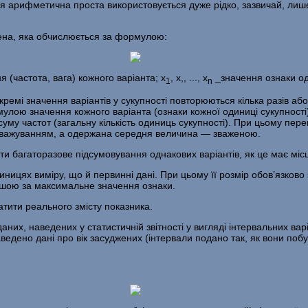
дня арифметич­на проста використовується дуже рідко, зазвичай, лиш
е­на, яка обчислюється за формулою:
 (частота, вага) кожного варіанта; x
, x,, ..., x
_значення ознаки од
1
n
емі значення варіантів у сукупності повторюються кілька разів аб
ою значення кожного варіанта (ознаки кожної одиниці сукупності) 
суму частот (загальну кількість одиниць сукупності). При цьому пере
ся зважуванням, а одержана середня величина — зваженою.
ти багаторазове підсумовування однакових варіантів, як це має мі
ицях виміру, що й первинні дані. При цьому її розмір обов’язково
ьшою за мак­симальне значення ознаки.
тити реального змісту показника.
них, наведених у статистичній звітності у вигляді інтервальних варі
наведено дані про вік засуджених (інтервали подано так, як вони побу