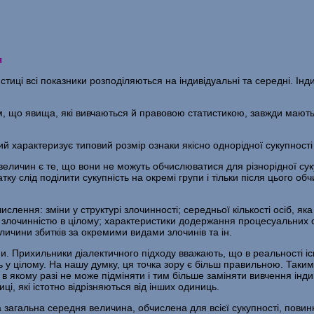
я
тиці всі показники розподіляються на індивідуальні та середні. Інд
м, що явища, які вивчаються й правовою статистикою, завжди мають
 характеризує типовий розмір ознаки якісно однорідної сукупнос­ті 
личин є те, що вони не можуть обчислюватися для різнорідної суку
у слід поділити сукуп­ність на окремі групи і тільки після цього об
­лення: зміни у структурі злочинності; середньої кількості осіб, як
 злочинністю в цілому; характе­ристики додержання процесуальних с
личини збитків за окремими видами злочинів та ін.
ни. Прихильники діалектичного підходу вважають, що в реальності іс
ь у цілому. На нашу думку, ця точка зору є більш правильною. Таки
 в якому разі не може підміняти і тим більше за­міняти вивчення інди
і, які істотно відрізняються від інших одиниць.
ща загальна середня величина, обчислена для всієї сукупності, пов