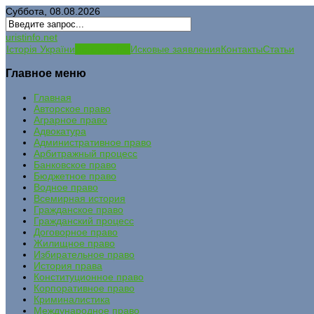
Суббота, 08.08.2026
uristinfo.net
Історія України
История РФ
Исковые заявления
Контакты
Статьи
Главное меню
Главная
Авторское право
Аграрное право
Адвокатура
Административное право
Арбитражный процесс
Банковское право
Бюджетное право
Водное право
Всемирная история
Гражданское право
Гражданский процесс
Договорное право
Жилищное право
Избирательное право
История права
Конституционное право
Корпоративное право
Криминалистика
Международное право