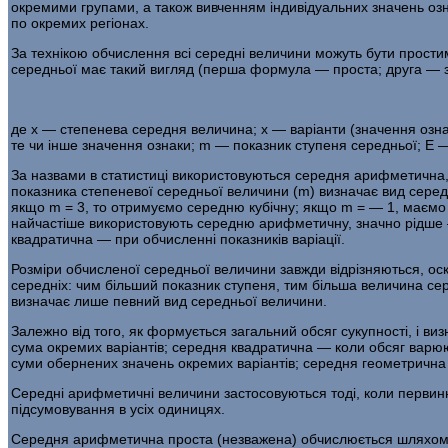
окремими групами, а також вивченням індивідуальних значень озн
по окремих регіонах.
За технікою обчислення всі середні величини можуть бути про­ст
середньої має такий вигляд (перша формула — проста; друга — 
де x — степенева середня величина; x — варіанти (значення озна­ки
те чи інше значення ознаки; m — показник ступеня середньої; Е —
За назвами в статистиці використовуються середня арифметична,
показника степеневої се­редньої величини (m) визначає вид сер
якщо m = 3, то отримуємо середню ку­бічну; якщо m = — 1, маємо
найчастіше використовують середню арифметичну, значно рідше —
квадратич­на — при обчисленні показників варіації.
Розміри обчисленої середньої величини завжди відрізняються, ос
середніх: чим більший показник ступеня, тим більша величина се
визначає лише певний вид середньої величини.
Залежно від того, як формується загальний обсяг сукупності, і в
сума окре­мих варіантів; середня квадратична — коли обсяг варюю
суми обернених значень окремих варіантів; середня геометрична 
Середні арифметичні величини застосовуються тоді, коли первин­ні
підсумовування в усіх одиницях.
Середня арифметична проста (незважена) обчислюється шляхом діле