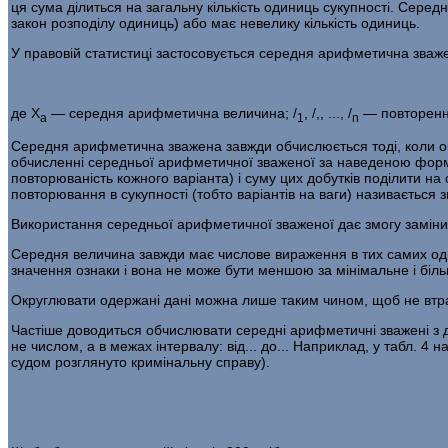
ця сума ді­литься на загальну кількість одиниць сукупності. Сере
закон розподілу одиниць) або має невелику кількість одиниць.
У правовій статистиці застосовується середня арифметична зваж
де X
— середня арифметична величина; /
, /,, ..., /
— повто­рення
a
1
n
Середня арифметична зважена завжди обчислюється тоді, коли окр
обчисленні середньої арифметичної зваженої за наведеною формул
повторюваність кожного варіанта) і суму цих добутків поділити на 
повторювання в сукупності (тобто варіантів на ваги) нази­ваєть
Використання середньої арифметичної зваженої дає змогу заміни­
Середня величина завжди має числове вираження в тих самих один
значення ознаки і вона не може бути меншою за мінімальне і біл
Округлювати одержані дані можна лише таким чином, щоб не втра
Частіше доводиться обчислювати середні арифметичні зважені з да­
не числом, а в межах інтервалу: від... до... Наприклад, у табл. 4 
судом розглянуто кримінальну справу).