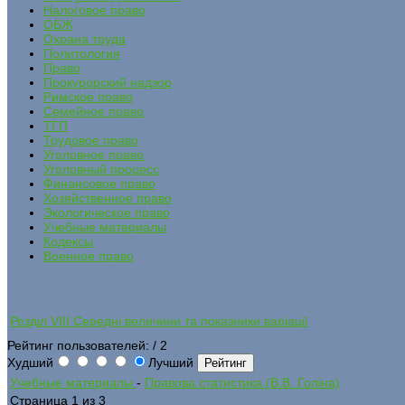
Налоговое право
ОБЖ
Охрана труда
Политология
Право
Прокурорский надзор
Римское право
Семейное право
ТГП
Трудовое право
Уголовное право
Уголовный процесс
Финансовое право
Хозяйственное право
Экологическое право
Учебные материалы
Кодексы
Военное право
Розділ VIII Середні величини та показники варіації
Рейтинг пользователей:
/ 2
Худший
Лучший
Учебные материалы
-
Правова статистика (В.В. Голіна)
Страница 1 из 3