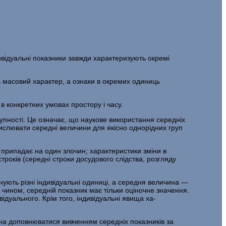
ивіду­альні показники завжди характеризують окремі
 масовий характер, а ознаки в окремих одиниць
в конкретних умовах простору і часу.
п­ності. Це означає, що наукове використання середніх
числювати середні величи­ни для якісно однорідних груп
а при­падає на один злочин; характеристики зміни в
троків (середні строки досудового слідства, розгляду
нують різні індивідуальні одиниці, а середня величина —
м чином, середній показник має тільки оціночне значення.
відуального. Крім того, індивідуальні явища ха­
инна доповнюватися вивченням середніх показників за