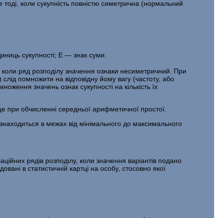
е тоді, коли су­купність повністю симетрична (нормальний
иниць сукупності; Е — знак суми.
о коли ряд розподілу значення ознаки несиметричний. При
слід помножити на відповідну йому вагу (частоту, або
множення значень ознак сукупності на кількість їх
сце при обчисленні середньої арифметичної простої.
 знаходиться в межах від мінімального до максимального
а­ційних рядів розподілу, коли значення варіантів подано
довані в статистичній картці на особу, стосовно якої