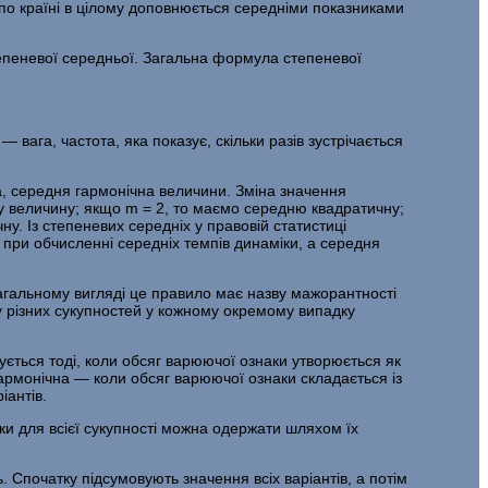
по країні в цілому допо­внюється середніми показниками
тепеневої середньої. Загальна формула степеневої
 вага, частота, яка показує, скільки разів зустрічається
 се­редня гармонічна величини. Зміна значення
у величину; якщо m = 2, то маємо середню квадратичну;
. Із степеневих середніх у правовій статистиці
при обчисленні середніх темпів динаміки, а середня
агально­му вигляді це правило має назву мажорантності
у різних сукупностей у кожному окремому випадку
ується тоді, коли обсяг варюючої ознаки утворюється як
гармонічна — коли обсяг варюючої ознаки складається із
іантів.
аки для всієї сукупності можна одержати шляхом їх
 Спочатку підсумовують значення всіх варіантів, а потім