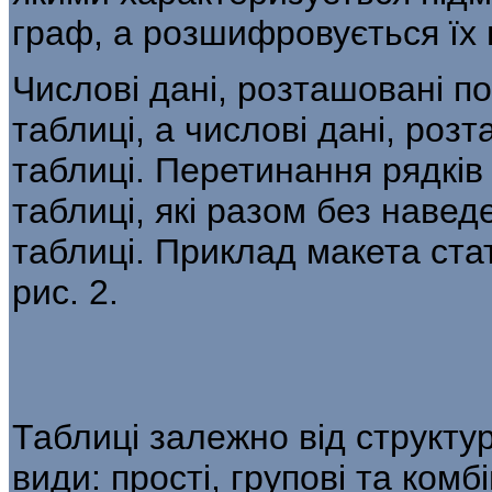
граф, а розшифровується їх
Числові дані, розташовані п
табли­ці, а числові дані, ро
таблиці. Пере­тинання рядкі
таблиці, які разом без наве
таблиці. Приклад макета ста
рис. 2.
Таблиці залежно від структу
види: прості, групові та комбі