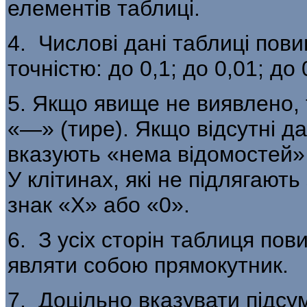
елементів таблиці.
4. Числові дані таблиці пови
точ­ністю: до 0,1; до 0,01; до 0
5. Якщо явище не виявлено, 
«—» (тире). Якщо відсутні да
вказують «нема відомостей» а
У клітинах, які не підлягают
знак «Х» або «0».
6. З усіх сторін таблиця по
являти собою прямокутник.
7. Доцільно вказувати підсу