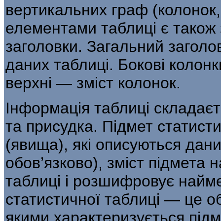
верти­кальних граф (колонок
елементами таблиці є також з
заголовки. Загальний заголов
даних таблиці. Бокові колонк
верхні — зміст колонок.
Інформація таблиці складаєт
та присудка. Підмет статисти
(явища), які описуються дан
обов’язково), зміст підмета н
таблиці і розшифровує найме
статистичної таблиці — це об
якими характеризується підм