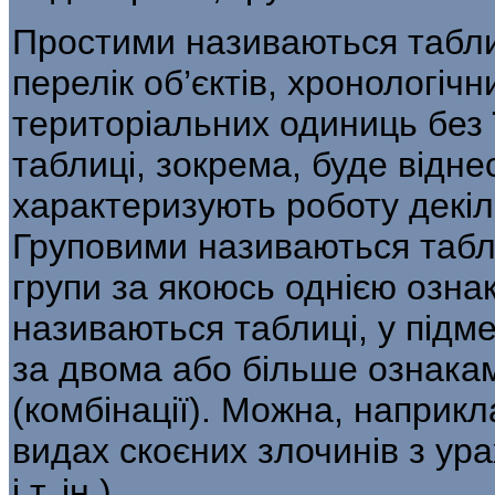
Простими називаються таблиц
перелік об’єктів, хронологічн
територіальних одиниць без 
таблиці, зокрема, буде відне
характеризують роботу декіл
Груповими називаються табли
групи за якоюсь однією озна
називаються таблиці, у підме
за двома або більше ознакам
(комбінації). Можна, наприкл
видах скоєних злочинів з ура
і т. ін.).