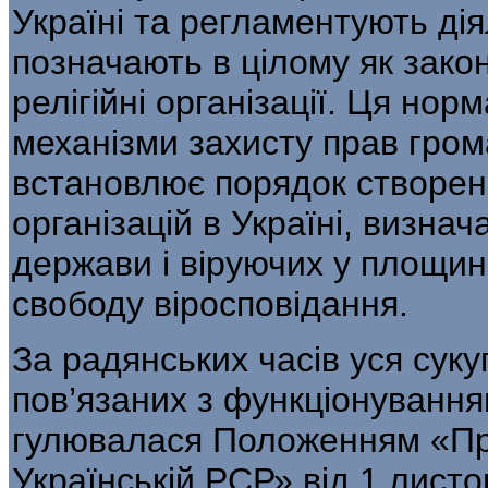
Україні та регламентують діял
позначають в цілому як закон
релігійні організації. Ця но
механізми захисту прав грома
встановлює порядок створенн
організацій в Україні, визнач
держави і віруючих у площині
свободу віросповідання.
За радянських часів уся суку
пов’язаних з функціонуванням 
гулювалася Положенням «Про
Українській РСР» від 1 лист