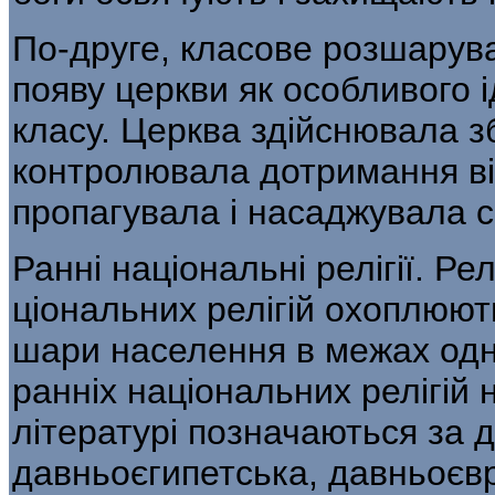
По-друге, класове розшарува
появу церкви як особливого 
класу. Церква здійснювала з
контролювала дотримання ві
пропагувала і насаджувала си
Ранні національні релігії. Рел
ціональних релігій охоплюють
шари населення в межах одні
ранніх національних релігій н
літературі позначаються за 
давньоєгипетська, давньоєвр