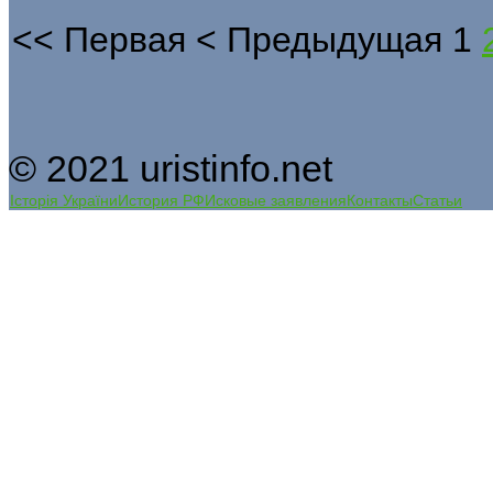
<<
Первая
<
Предыдущая
1
© 2021 uristinfo.net
Історія України
История РФ
Исковые заявления
Контакты
Статьи