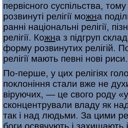
первісного суспільства, тому
розвинуті релігії мо
жн
а поділ
ранні національні релігії, пізн
релігії. Ко
жн
а з підгруп скла
форму розвинутих релігій. П
релігії мають певні нові риси.
По-перше, у цих релігіях гол
поклоніння стали вже не духи
віруючих, — це свого роду «
сконцентрували владу як над
так і над людьми. За цими р
боги освячують і захищають 