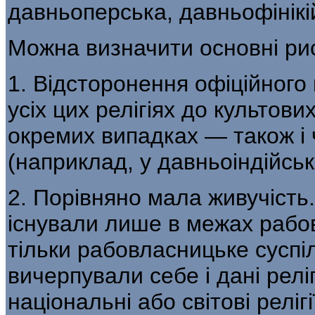
давньоперська, давньофінікій
Можна визначити основні рис
1. Відсторонення офіційного к
усіх цих релігіях до культови
окремих випадках — також і 
(наприклад, у давньоіндійській
2. Порівняно мала живучість.
існували лише в межах рабов
тільки рабовласницьке суспі
вичерпували себе і дані релігі
національні або світові релігі