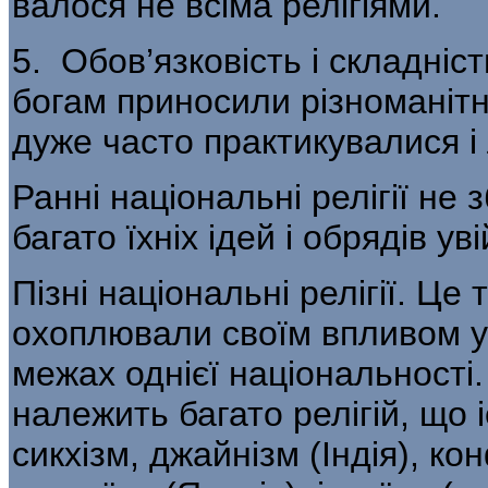
валося не всіма релігіями.
5. Обов’язковість і складні
богам приносили різноманітні
дуже часто практикувалися і
Ранні національні релігії не 
багато їхніх ідей і обрядів уві
Пізні національні релігії. Це 
охоплювали своїм впливом ус
межах однієї національності.
належить багато релігій, що і
сикхізм, джайнізм (Індія), ко