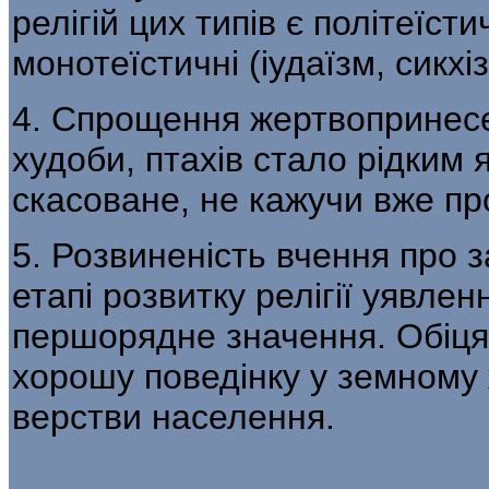
релігій цих типів є політеїст
монотеїстичні (іудаїзм, сикхіз
4. Спрощення жертвопринесе
худоби, птахів стало рідким
скасоване, не кажучи вже пр
5. Розвиненість вчення про 
етапі розвитку релігії уявле
першорядне значення. Обіця
хорошу поведінку у земному 
верстви населення.