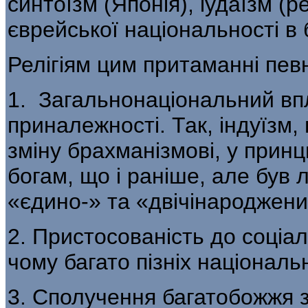
синтоїзм (Японія), іудаїзм (ре
єврейської національності в б
Релігіям цим притаманні певн
1. Загальнонаціональний впл
приналежності. Так, індуїзм, щ
зміну брахманізмові, у принци
богам, що і раніше, але був л
«єдино-» та «двічінароджени
2. Пристосованість до соціал
чому багато пізніх національн
3. Сполучення багатобожжя з