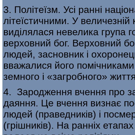
3. Політеїзм. Усі ранні націон
літеїстичними. У величезній 
виділялася невелика група г
верховний бог. Верховний бог
людей, засновник і охоронець
вважалися його помічниками і
земного і «загробного» життя
4. Зародження вчення про за
даяння. Це вчення визнає п
людей (праведників) і посме
(грішників). На ранніх етапа