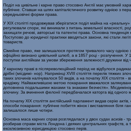
Поділ на цивільне і карне право стосовно Англії має умовний хара
публічне. Ставши на шлях капіталістичного розвитку однією з перш
середньовічні форми права.
У ХІХ столітті продовжував зберігатися поділ майна на «реальну» 
регулювали спори, які виникали з питань земельної власності, ро
захищати речові, авторські та патент­ні права. Основна тенденція
Поступово до юридичої практики вводяться закони, які стали легіт
товариств.
Сімейне право, яке залишалося протягом тривалого часу однією з на
офіційно визна­но цивільний шлюб, а в 1857 році - розлучення. У
поступки англійкам за умови збережен­ня залежності дружини від чол
У карному праві в післяреволюційний період не відбулося ради­кал
дрібні (місдимі- нор). Наприкінці XVIII століття перелік тяжких з
таких злочинів налічувалося 50 видів, а на початку ХІХ століття
крадіжку. Найважливішою метою покарання вважало­ся залякування
доповнена подальшими жахами та знаками безчестя». Місдимінор
злочину. За вчинення фелонії передбачалася каторга від одного м
На початку ХІХ століття англійський парламент видав серію актів
способи пока­рання: публічне побиття жінок і виставляння біля г
залишалося лише чотири.
Основна маса карних справ розглядалася у двох судах асизів - тр
розбирав справи міста Лондона і деяких центральних графств, а т
ексклюзивною юрисдикцією стосовно перів.