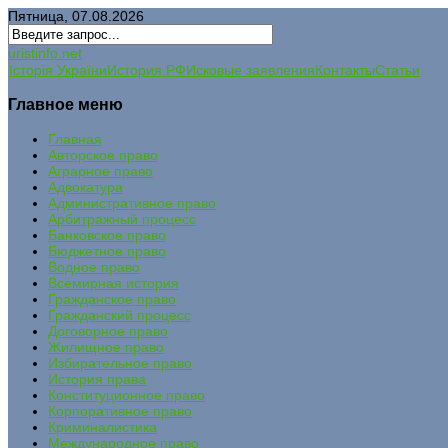
Пятница, 07.08.2026
uristinfo.net
Історія України
История РФ
Исковые заявления
Контакты
Статьи
Главное меню
Главная
Авторское право
Аграрное право
Адвокатура
Административное право
Арбитражный процесс
Банковское право
Бюджетное право
Водное право
Всемирная история
Гражданское право
Гражданский процесс
Договорное право
Жилищное право
Избирательное право
История права
Конституционное право
Корпоративное право
Криминалистика
Международное право