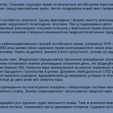
к­тер. Галузева структура права не визнається англійськими юристам
их серед європейських країн, Англія поєднувала новий зміст правових
і «особисту» власність. Цьому відповідали і форми захисту власниць­
дової нерухомос­ті та володіння титулами. При успадковуванні діяло
 еволюції власницьких стосунків полягала у вивільненні права власно
имною основою створення різноманітних видів капіталіс­тичних підпр
йконсервативніших галузей англійського права, наприкінці XVIII - у
 1882 році заміжні жінки одержали право розпоряджатися своєю влас
овіка. Навіть за делікти, вчинені в його присутності, чоловік ніс від
ьних змін. Зберігалася середньовічна тричленна класифікація зло­чин
лочинів поповнився новими різновидами злочинних діянь, які традиційн
 - вже близько 150. Смертна кара призначалася за умисне поранення
 підсудного і суспільства в цілому. Документ, який датується 175
и каралися штрафом, відправленням до виправних установ та тіле
ісяця до двох років або смертна кара.
, спрямованих на пом’ягшення покарань і лібералізацію системи кар
анебного стовпа. Значно скорочувалося і застосування смертної кар
а­диційно роз’ єднаних судах загального права. Таке ж значення мав
акож злочини, спрямо­вані проти державних інтересів. Судовою інста