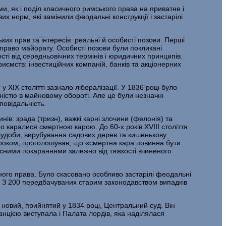
и, як і поділ класичного римського права на приватне і
 норм, які замінили фео­дальні конструкції і застарілі
ких прав та інтересів: реальні й особисті позови. Перші
 право майорату. Особисті позови були покликані
сті від середньовічних термінів і юридичних принципів.
иємств: інвестиційних компаній, банків та акціонерних
 ХІХ столітті зазнало лібералізації. У 1836 році було
ністю в майновому обороті. Але це були незначні
повідальність.
ів: зрада (тризн), важкі карні злочини (фелонія) та
о каралися смерт­ною карою. До 60-х років XVIII століття
 худоби, вирубування садових дерев та кишенькову
2 роком, проголошував, що «смертна кара повинна бути
сними покараннями залежно від тяжкості вчиненого
но­го права. Було скасовано особливо застарілі феодальні
и. З 200 передбачу­ваних старим законодавством випадків
 новий, прийнятий у 1834 році, Центральний суд. Він
нцією виступала і Пала­та лордів, яка наділялася