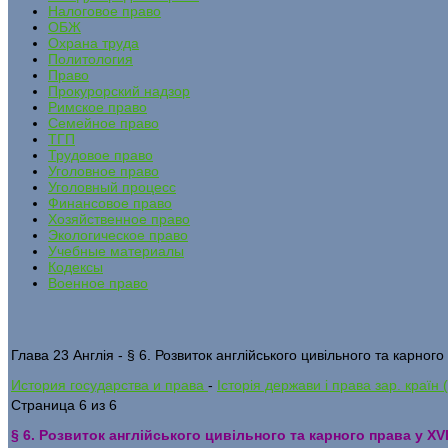
Налоговое право
ОБЖ
Охрана труда
Политология
Право
Прокурорский надзор
Римское право
Семейное право
ТГП
Трудовое право
Уголовное право
Уголовный процесс
Финансовое право
Хозяйственное право
Экологическое право
Учебные материалы
Кодексы
Военное право
Глава 23 Англія - § 6. Розвиток англійського цивільного та карного 
История государства и права
-
Історія держави і права зар. країн
Страница 6 из 6
§ 6. Розвиток англійського цивільного та карного права у XVII