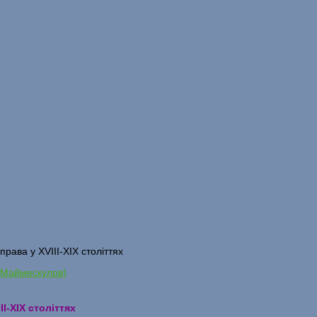
права у XVIII-ХІХ століттях
 (Маймескулов)
I-ХІХ століттях