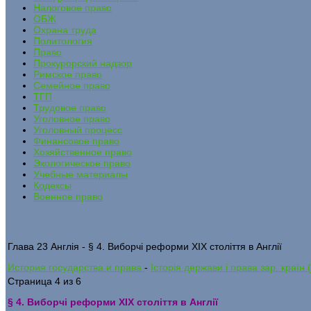
Налоговое право
ОБЖ
Охрана труда
Политология
Право
Прокурорский надзор
Римское право
Семейное право
ТГП
Трудовое право
Уголовное право
Уголовный процесс
Финансовое право
Хозяйственное право
Экологическое право
Учебные материалы
Кодексы
Военное право
Глава 23 Англія - § 4. Виборчі реформи ХІХ століття в Англії
История государства и права
-
Історія держави і права зар. країн
Страница 4 из 6
§ 4. Виборчі реформи ХІХ століття в Англії