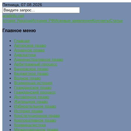
Пятница, 07.08.2026
uristinfo.net
Історія України
История РФ
Исковые заявления
Контакты
Статьи
Главное меню
Главная
Авторское право
Аграрное право
Адвокатура
Административное право
Арбитражный процесс
Банковское право
Бюджетное право
Водное право
Всемирная история
Гражданское право
Гражданский процесс
Договорное право
Жилищное право
Избирательное право
История права
Конституционное право
Корпоративное право
Криминалистика
Международное право