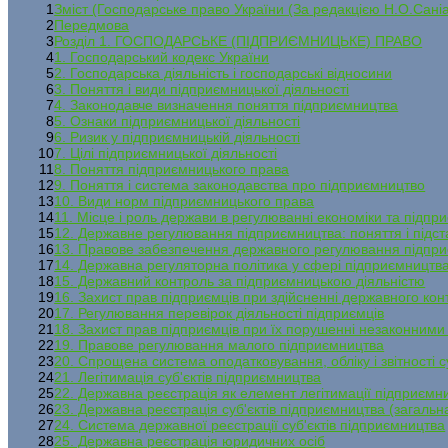
1
Зміст (Господарське право України (За редакцією Н.О.Сані
2
Передмова
3
Розділ 1. ГОСПОДАРСЬКЕ (ПІДПРИЄМНИЦЬКЕ) ПРАВО
4
1. Господарський кодекс України
5
2. Господарська діяльність і господарські відносини
6
3. Поняття і види підприємницької діяльності
7
4. Законодавче визначення поняття підприємництва
8
5. Ознаки підприємницької діяльності
9
6. Ризик у підприємницькій діяльності
10
7. Цілі підприємницької діяльності
11
8. Поняття підприємницького права
12
9. Поняття і система законодавства про підприємництво
13
10. Види норм підприємницького права
14
11. Місце і роль держави в регулюванні економіки та підпри
15
12. Державне регулювання підприємництва: поняття і підст
16
13. Правове забезпечення державного регулювання підпр
17
14. Державна регуляторна політика у сфері підприємництв
18
15. Державний контроль за підприємницькою діяльністю
19
16. Захист прав підприємців при здійсненні державного ко
20
17. Регулювання перевірок діяльності підприємців
21
18. Захист прав підприємців при їх порушенні незаконними
22
19. Правове регулювання малого підприємництва
23
20. Спрощена система оподатковування, обліку і звітності 
24
21. Легітимація суб'єктів підприємництва
25
22. Державна реєстрація як елемент легітимації підприємн
26
23. Державна реєстрація суб'єктів підприємництва (загальн
27
24. Система державної реєстрації суб'єктів підприємництва
28
25. Державна реєстрація юридичних осіб