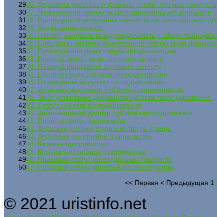
29
26. Державна реєстрація фізичної особи, яка має намір ст
30
27. Ліцензування певних видів підприємницької діяльності
31
28. Процедура ліцензування певних видів господарської дія
32
29. Анулювання ліцензії
33
30. Нагляд, контроль та відповідальність у сфері ліцензува
34
31. Спеціальні системи ліцензування певних видів діяльнос
35
32. Патентування деяких видів підприємництва
36
33. Поняття, зміст і види торгового патенту
37
34. Порядок придбання торгового патенту
38
35. Поняття і види суб'єктів господарювання
39
36. Громадянин як суб'єкт господарювання
40
37. Установчі документи суб'єктів підприємництва
41
38. Зміст установчих документів суб'єктів господарювання
42
39. Статут суб'єкта господарювання
43
40. Засновницький договір суб'єкта господарювання
44
41. Поняття і види підприємств
45
42. Державні унітарні підприємства та їх види
46
43. Державне комерційне підприємство
47
44. Казенне підприємство
48
45. Комунальні унітарні підприємства
49
46. Правовий статус господарських товариств
50
47. Правовий статус виробничого кооперативу
<<
Первая
<
Предыдущая
1
© 2021 uristinfo.net