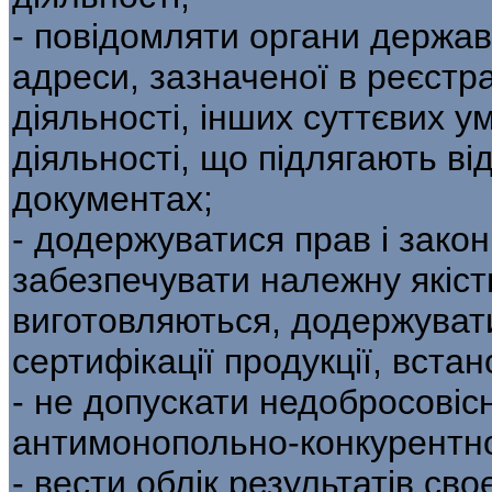
- повідомляти органи державн
адреси, зазначеної в реєстр
діяльності, інших суттєвих у
діяльності, що підлягають в
документах;
- додержуватися прав і закон
забезпечувати належну якість
виготовляються, додержувати
сертифікації продукції, вст
- не допускати недобросовіс
антимонопольно-конкурентно
- вести облік результатів сво