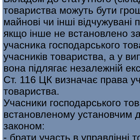
товариства можуть бути гроші
майнові чи інші відчужувані 
якщо інше не встановлено з
учасника господарського тов
учасників товариства, а у в
вона підлягає незалежній екс
Ст. 116 ЦК визначає права у
товариства.
Учасники господарського тов
встановленому установчим д
законом:
- брати участь в управлінні 