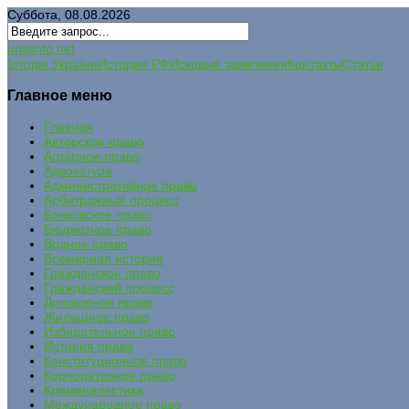
Суббота, 08.08.2026
uristinfo.net
Історія України
История РФ
Исковые заявления
Контакты
Статьи
Главное меню
Главная
Авторское право
Аграрное право
Адвокатура
Административное право
Арбитражный процесс
Банковское право
Бюджетное право
Водное право
Всемирная история
Гражданское право
Гражданский процесс
Договорное право
Жилищное право
Избирательное право
История права
Конституционное право
Корпоративное право
Криминалистика
Международное право