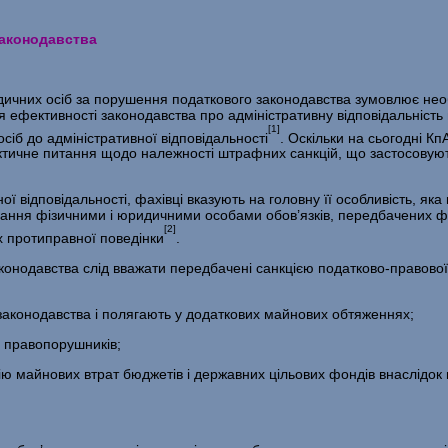
законодавства
ичних осіб за порушення податкового законодавства зумовлює нео
ефек­тивності законодавства про адміністративну відповідальність ю
[1]
іб до ад­міністративної відповідальності
. Оскільки на сьогодні К
актичне пи­тання щодо належності штрафних санкцій, що застосовуют
 відповідальності, фахівці вказують на головну її особливість, яка
онання фізичними і юри­дичними особами обов’язків, передбачених 
[2]
х протиправної поведінки
.
онодавства слід вважати передбачені санкцією податково-правової 
аконодавства і полягають у додаткових майнових обтяженнях;
 правопорушників;
ю майнових втрат бюджетів і державних цільових фондів внаслідо