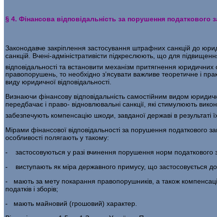
§ 4. Фінансова відповідальність за порушення податкового 
Законодавче закріплення застосування штрафних санкцій до юрид
санкцій. Вчені-адміністративісти підкреслюють, що для підвищення 
відповідаль­ності та встановити механізм притягнення юридичних ос
правопору­шень, то необхідно з’ясувати важливе теоретичне і пр
виду юридичної відповідальності.
Визнаючи фінансову відповідальність самостійним видом юридич­ної
передбачає і право- відновлювальні санкції, які стимулюють вик
забезпечують компенсацію шкоди, завданої державі в результаті ї
Мірами фінансової відповідальності за порушення податкового зак
особливості полягають у такому:
- застосовуються у разі вчинення порушення норм податкового з
- виступають як міра державного примусу, що застосовується до
- мають за мету покарання правопорушників, а також компенсаці
податків і зборів;
- мають майновий (грошовий) характер.