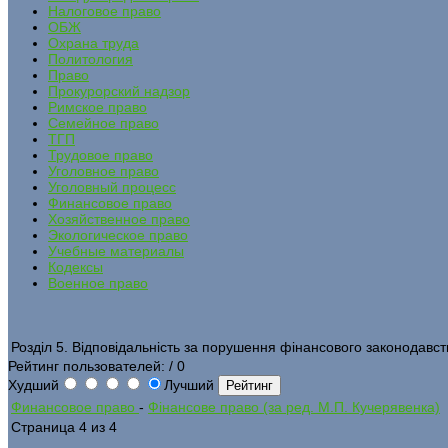
Налоговое право
ОБЖ
Охрана труда
Политология
Право
Прокурорский надзор
Римское право
Семейное право
ТГП
Трудовое право
Уголовное право
Уголовный процесс
Финансовое право
Хозяйственное право
Экологическое право
Учебные материалы
Кодексы
Военное право
Розділ 5. Відповідальність за порушення фінансового законодавст
Рейтинг пользователей:
/ 0
Худший
Лучший
Финансовое право
-
Фінансове право (за ред. М.П. Кучерявенка)
Страница 4 из 4