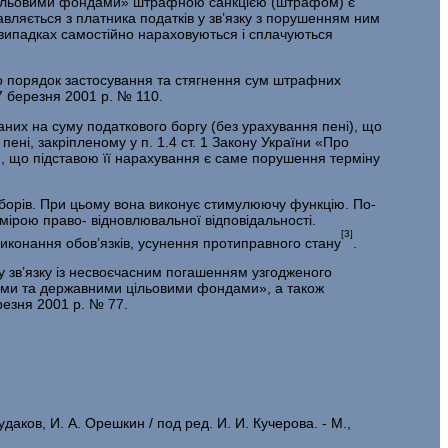
и ці­льовими фондами» штрафною санкцією (штрафом) є
равляється з платника податків у зв’язку з порушенням ним
випадках самостійно нараховують­ся і сплачуються
ро порядок застосування та стягнення сум штрафних
7 березня 2001 р. № 110.
­ваних на суму податкового боргу (без урахування пені), що
ені, за­кріпленому у п. 1.4 ст. 1 Закону України «Про
 що підставою її на­рахування є саме порушення терміну
зборів. При цьому вона виконує стимулюючу функцію. По-
мірою право- відновлювальної відповідальності.
[3]
конання обов’язків, усунення проти­правного стану
.
у зв’язку із несвоєчасним погашенням узгодженого
тами та державни­ми цільовими фондами», а також
резня 2001 р. № 77.
аков, И. А. Орешкин / под ред. И. И. Кучерова. - М.,