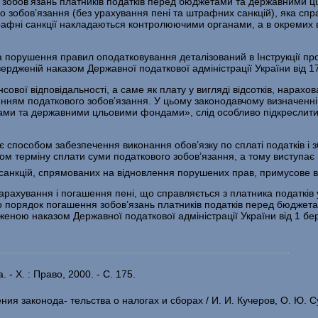
ння зобов’язань платників податків перед бюджетами та державним
вого зобов’язання (без урахування пені та штрафних санкцій), яка сп
афні санкції накладаються конт­ролюючими органами, а в окремих 
а порушення правил оподатковування деталізований в Інструкції п
ердженій наказом Держав­ної податкової адміністрації України від 1
сової відповідальності, а саме як плату у вигляді відсотків, нарахо
нням по­даткового зобов’язання. У цьому законодавчому визначенні п
ами та державними цльовими фондами», слід особливо підкреслити,
є способом забезпечення виконання обов’язку по сплаті податків і 
ом терміну сплати суми податкового зобов’язання, а тому виступає 
санкцій, спрямованих на відновлення порушених прав, примусове ви
рахування і погашення пені, що справляється з платника податків 
ро порядок пога­шення зобов’язань платників податків перед бюдже
женою наказом Державної податкової адміністрації України від 1 бе
 - Х. : Право, 2000. - С. 175.
ия законода- тельства о налогах и сборах / И. И. Кучеров, О. Ю. Суд