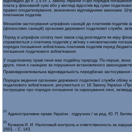
Відповідно до п. 1.5 ст. 1 Закону України «Про порядок погаше
плата у фіксова­ній сумі або у вигляді відсотків від суми податко
правил оподатковування, визна­чених відповідними законами. Штр
платником податків.
Механізм застосування штрафних санкцій до платників податків з
(фінансових санкцій) органами державної податкової служби, затв
Поряд зі штрафом сплату пені також слід розглядати як міру фі­нан
справля­ється з платника податків у зв’язку з несвоєчасним погаше
порядок погашення зобов’язань платників податків перед бюджет
погашення податкового зобов’язання.
У податковому праві пеня має подвійну природу. По-перше, вона 
друге, пеня є санкцією за порушення встановленого законодавств
Правовідновлювальна відповідаль­ність передбачає застосування 
Порядок ведення органами державної податкової служби обліку на
податкового зобов’язання, регулюється ст. 16 Закону України «П
Інструкцією про порядок погашення та нарахування пені, затверд
[1]
Адміністративне право України : підручник / за ред. Ю. П. Битяка.
[2]
Кучеров И. И. Налоговьій контроль и ответственность за нарушен
2001. - С. 143.