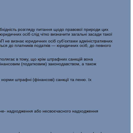
бхідність розгляду питання щодо правової природи цих
ри­дичних осіб слід чітко визначити загальні засади такої
пАП не визнає юридичних осіб суб’єктами адміністративних
ься до платників податків — юридичних осіб, до певного
 полягає в тому, що крім штрафних санкцій вона
фінансовим (податковим) законодавством, а також
норми штрафні (фінансові) санкції та пеню. їх
к не- надходження або несвоєчасного надходження