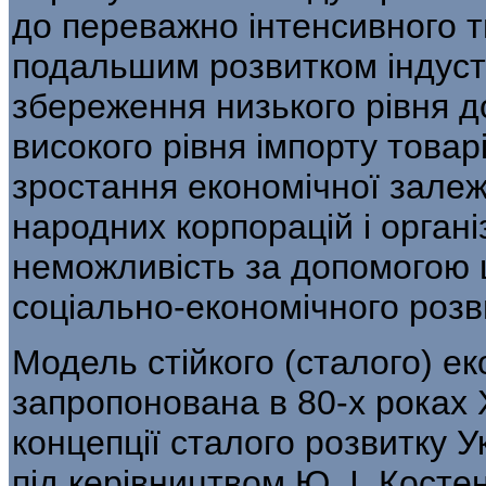
до переважно інтен­сивного т
подальшим розвитком інду­стр
збереження низького рівня д
високого рівня імпорту товарів
зростання економічної залежн
народних корпорацій і органі
неможливість за допомогою ц
соціально-економічного розв
Модель стійкого (сталого) е
запропо­нована в 80-х роках 
концепції сталого розвитку У
під керівництвом Ю. І. Кос­те