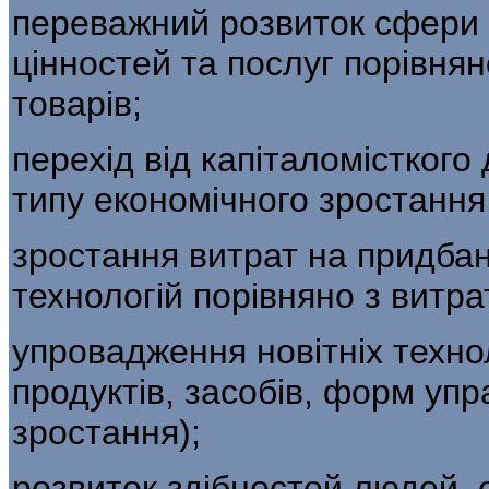
переважний розвиток сфери
цінностей та послуг порівня
товарів;
перехід від капіталомісткого
типу економічного зростання
зростання витрат на придбан
тех­нологій порівняно з витр
упровадження новітніх технол
про­дуктів, засобів, форм уп
зростання);
розвиток здібностей людей, о