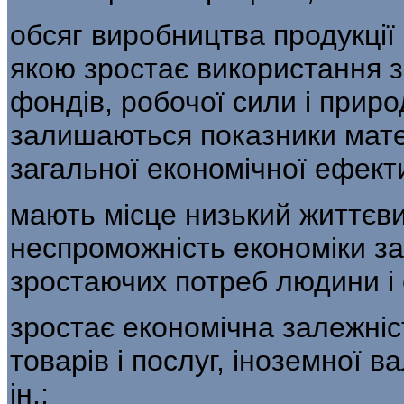
обсяг виробництва продукції
якою зростає використання 
фондів, робо­чої сили і приро
залишаються показ­ники мате
загальної економічної ефек­т
мають місце низький життєви
неспроможність економіки з
зростаючих потреб людини і с
зростає економічна залежніст
това­рів і послуг, іноземної 
ін.;