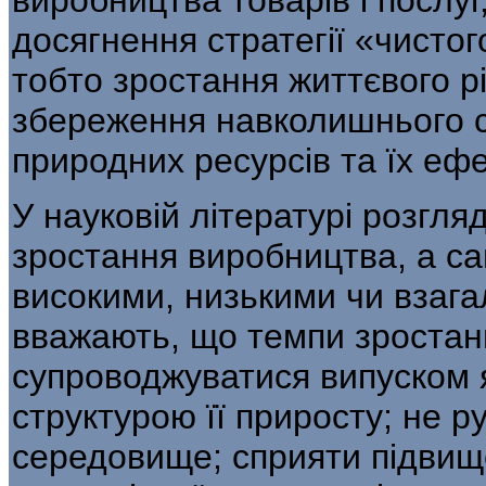
досягнення стратегії «чисто
тобто зростання життєвого рі
збереження навколишнього 
природних ресурсів та їх еф
У науковій літературі розгл
зро­стання виробництва, а са
високими, низькими чи взага
вважають, що темпи зростан
супроводжуватися випуском я
структурою її приросту; не р
середовище; сприяти підвищ