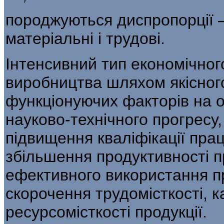
породжуються диспропорції —
матеріаль­ні і трудові.
Інтенсивний тип економічно
виробництва шляхом якісног
функціонуючих факторів на 
науково-технічного про­гресу
підвищення кваліфікації праці
збільшення продуктивності пр
ефективного використання п
скорочення трудомісткості, к
ресурсомісткості про­дукції.