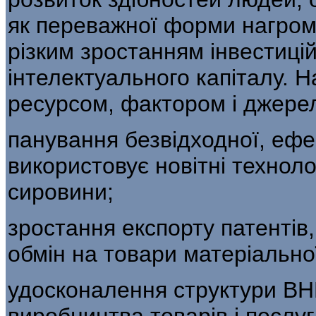
як пере­важної форми нагро
різким зростанням інвестиці
інтелектуального капіталу. 
ресурсом, фактором і джерел
панування безвідходної, ефе
ви­користовує новітні технол
сировини;
зростання експорту патентів, 
обмін на товари матеріальної
удосконалення структури ВН
виробни­цтва товарів і послу