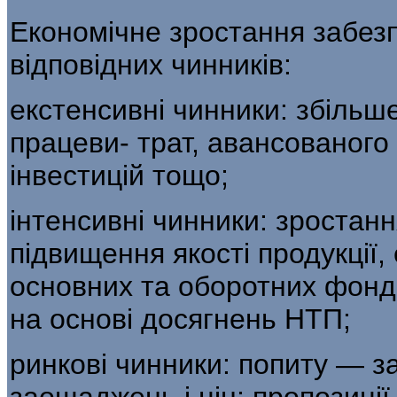
Економічне зростання забез
відповідних чинників:
екстенсивні чинники: збільш
працеви- трат, авансованого
інвестицій тощо;
інтенсивні чинники: зростанн
підвищення якості продукції
основних та оборотних фонді
на основі досягнень НТП;
ринкові чинники: попиту — за
заоща­джень і цін; пропозиції 