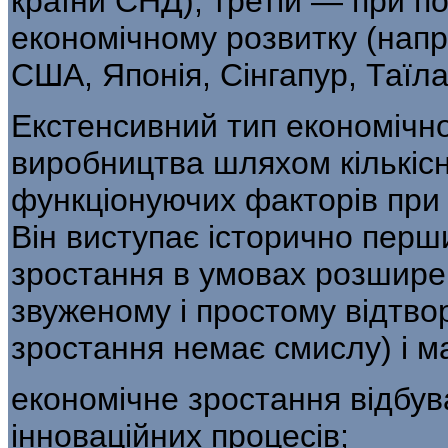
країни СНД), третій — при п
економічному розвитку (напр
США, Японія, Сінгапур, Таїлан
Екстенсивний тип економічн
виробництва шляхом кількісн
функціонуючих фак­торів при ї
Він виступає історично перш
зростання в умовах розшире
звуженому і простому відтво
зростання немає смислу) і ма
економічне зростання відбув
інноваційних процесів;