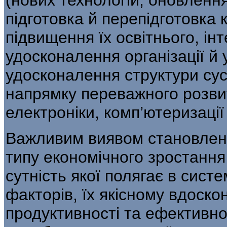
підготовка й перепідготов­ка 
підвищення їх освітнього, ін
удосконалення організації й
удоскона­лення структури су
напрямку переважного розв
електроніки, комп’ютеризації 
Важливим виявом становлен
типу еко­номічного зростання
сутність якої полягає в сист
факторів, їх якісному вдос­ко
продуктивності та ефективнос