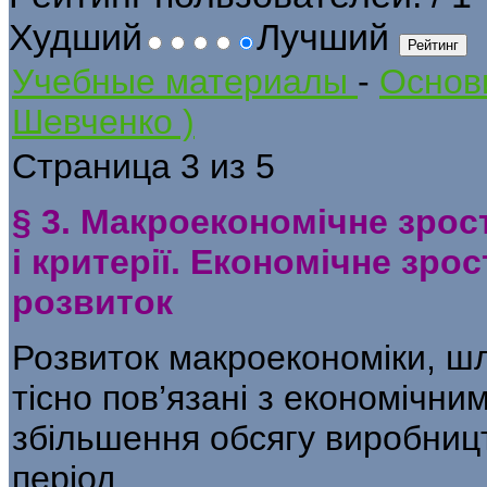
Худший
Лучший
Учебные материалы
-
Основи
Шевченко )
Страница 3 из 5
§ 3. Макроекономічне зрост
і критерії. Економічне зро
розвиток
Розвиток макроекономіки, шл
тісно пов’язані з економічни
збільшення обсягу виробницт
період.