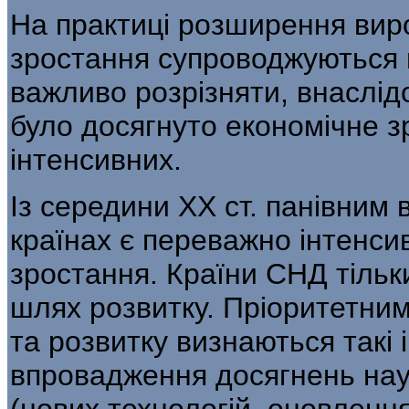
На практиці розширення вир
зростання супроводжуються 
важливо розрізняти, внаслід
було досягнуто економічне з
інтенсивних.
Із середини ХХ ст. панівним 
країнах є переважно інтенси
зростання. Країни СНД тіль­
шлях розвитку. Пріоритетним
та розвитку визнаються такі 
впровадження досягнень нау
(нових тех­нологій, оновлення