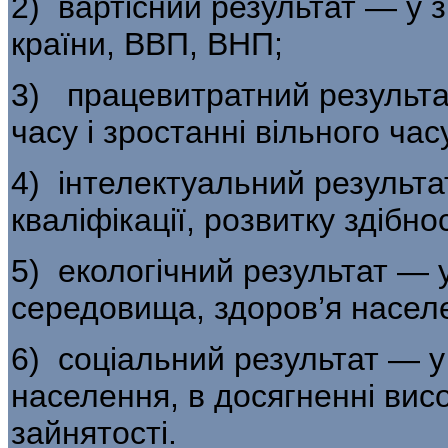
2) вартісний результат — у 
країни, ВВП, ВНП;
3) працевитратний результа
часу і зростанні вільного час
4) інтелектуальний результат
квалі­фікації, розвитку здібно
5) екологічний результат —
середови­ща, здоров’я насел
6) соціальний результат — у
населен­ня, в досягненні вис
зайнятості.