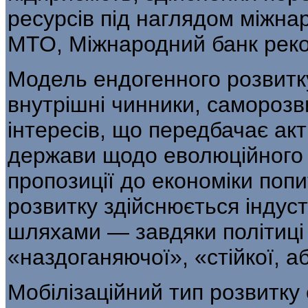
ресурсів під наглядом міжна
МТО, Міжнародний банк рекон
Модель ендогенного розвитку 
внут­рішні чинники, саморозв
інтересів, що передбачає акт
держави щодо еволюційного 
пропозиції до економіки попит
розвитку здійснюється індус
шляхами — завдяки політиці 
«наздоганяючої», «стійкої, а
Мобілізаційний тип розвитку