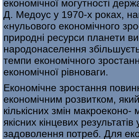
еко­номічної могутності дер
Д. Медоус у 1970-х роках, 
«нульового економіч­ного зро
природні ресурси планети ви
народонаселення збільшуєть
темпи економічного зростан
економічної рівноваги.
Економічне зростання повин
економічним розвитком, який
кількісних змін макроеконо- 
якісних кінцевих результатів
задоволення потреб. Для еко