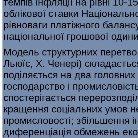
темпів ін­фляції на рівні 10-
облікової ставки Національн
рівноваги платіжного балансу
національної грошової одиниц
Модель структурних перетво
Льюїс, Х. Ченері) складається
поділяється на два головних
господарство і промисловість
спостерігається перерозподіл
кращення соціальних умов н
промис­ловості; збільшення і
диференціація обмежень еко