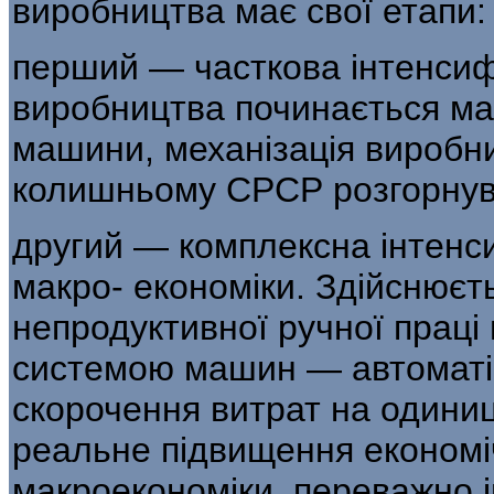
виробництва має свої етапи:
перший — часткова інтенсифі
виробництва починається мас
машини, механізація ви­робни
колишньому СРСР розгорнувс
другий — комплексна інтенсиф
макро- економіки. Здійснюєт
непродуктивної ручної прац
системою машин — автоматів.
скорочення витрат на одиниц
реальне підвищення економі
макроекономіки, пере­важно 