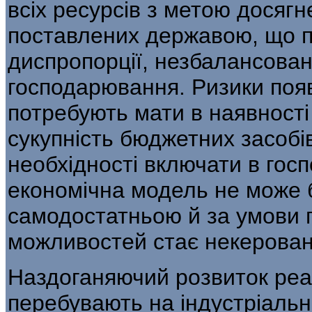
всіх ресурсів з метою досяг
поставлених державою, що 
диспропорції, незбалансовані
господарювання. Ризики появ
потребують мати в наявност
сукупність бюджетних засобів
необхідності включати в гос
економічна модель не може б
самодостатньою й за умови 
можли­востей стає некерова
Наздоганяючий розвиток реал
перебувають на індустріальн