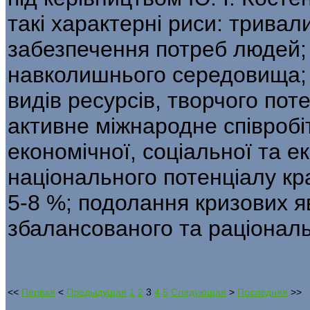
такі характерні риси: тривал
забезпечення потреб людей;
навколишнього середовища; 
видів ресурсів, творчого пот
активне між­народне співроб
економічної, соціальної та е
національного потенціалу кр
5-8 %; подолання кризових яв
збалансованого та раціональ
<<
Первая
<
Предыдущая
1
2
3
4
5
Следующая
>
Последняя
>>