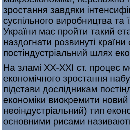
зростання завдяки інтенсифік
суспільного виробництва та ї
України має пройти такий е
наздогнати розвинуті країни 
постіндустріальний шлях екон
На зламі ХХ-ХХІ ст. процес м
еконо­мічного зростання наб
підстави дослідникам постін
економіки виокремити новий 
неоіндустріальний) тип еконо
основними рисами називают