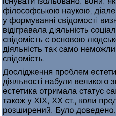
існувати ізольовано, вони, 
філософською наукою, діалек
у формуванні свідомості ви­з
відігравала діяльність соці
свідомість є основою людсько
діяльність так само неможли
свідо­мість.
Дослідження проблем естетич
діяль­ності набули великого зн
естетика отри­мала статус са
також у XIX, XX ст., коли пре
розширений. Було доведено, 