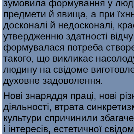
зумовила формування у люди
предмети й явища, а при їхн
досконалі й недосконалі, кра
утвердженню здатності відчу
формувалася потреба створе
такого, що викликає насолод
людину на свідоме виготовле
духовне задоволення.
Нові знаряддя праці, нові рі
діяльності, втрата синкретиз
культури спричинили збагаче
і інтересів, естетичної свідо­м