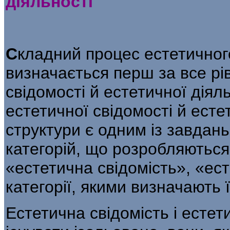
діяльності
С
кладний процес естетичног
визнача­ється перш за все р
свідомості й ес­тетичної діял
естетичної свідомості й естет
структури є одним із завдань
категорій, що розробляються е
«естетична свідомість», «ест
категорії, якими визначають 
Естетична свідомість і естет