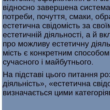
віднос­но завершена система,
потреби, почуття, смаки, обра
естетична свідомість за свої
естетичній діяльності, а й в
про можливу естетичну діяль
мість є конкретним способом
сучасно­го і майбутнього.
На підставі цього питання ро
діяль­ність», «естетична сві
визначається цими категорія