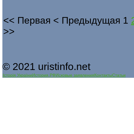
<<
Первая
<
Предыдущая
1
>>
© 2021 uristinfo.net
Історія України
История РФ
Исковые заявления
Контакты
Статьи