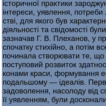
історичної практики зароджую
інтереси, уявлення, потреби 
стві, для якого був характе
діяльності та сві­домості бул
зазначав Г. В. Плеханов, у п
спочатку стихійно, а потім 
починала створювати те, що 
поступовий розвиток здатност
конами краси, формування ест
подальшо­му — ідеалів. Пер
задоволення, насолоду від сп
її уявленням, були досконали