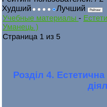
Худший
Лучший
Учебные материалы
-
Естети
Уманець )
Страница 1 из 5
Розділ 4. Естетична
дія