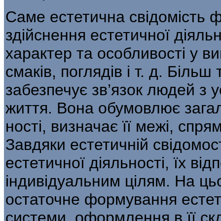
Саме естетична свідомість ф
здійснення естетичної діяльно
характер та особли­вості у ви
смаків, поглядів і т. д. Більш
забезпечує зв’язок людей з у
життя. Вона обумовлює загал
ності, визначає її межі, спря
Завдяки естетич­ній свідомо
естетичної діяльності, їх від
індивідуальним цілям. На ць
остаточне формування естети
системи, оформлення в її скл