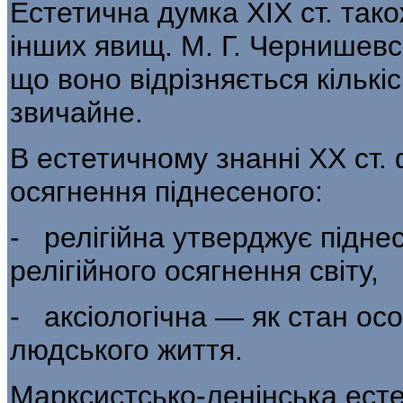
Естетична думка XIX ст. тако
інших явищ. М. Г. Чернишевс
що воно відріз­няється кількі
звичайне.
В естетичному знанні XX ст.
осягнення піднесеного:
- релігійна утверджує піднес
релігійно­го осягнення світу,
- аксіологічна — як стан осо
людсько­го життя.
Марксистсько-ленінська есте