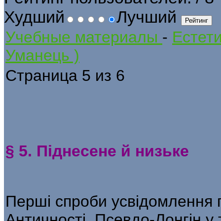
Худший
Лучший
Учебные материалы
-
Естети
Уманець )
Страница 5 из 6
§ 5. Піднесене й низьке
Перші спроби усвідомлення 
Антич­ності. Псевдо-Лонгін у