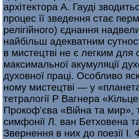
архітектора А. Гауді зводитьс
процес її зведення стає пер
релігійного) єднан­ня надвел
найбільш адекватним сут­ност
в мистецтві не є легким для 
максимальної акумуляції дух
духовної праці. Особливо яс
ному мистецтві — у «планета
тетралогії Р Вагнера «Кільце
Прокоф’єва «Війна та мир», 
симфонії Л. ван Бетховена та
Звернення в них до поезії І. 