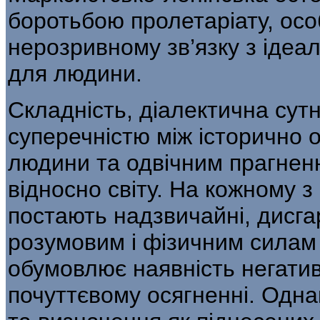
бороть­бою пролетаріату, осо
нерозривному зв’язку з ідеа
для людини.
Складність, діалектична сут
суперечністю між історично
людини та одвічним прагнен
відносно світу. На кожно­му 
постають надзвичайні, дисгарм
розумовим і фізичним силам 
обумовлює наявність негатив
почуттєвому осягненні. Одна