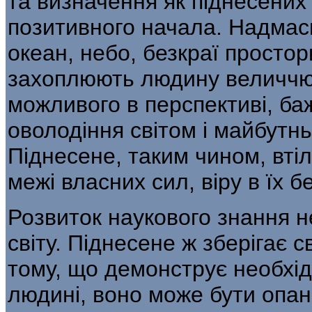
та визначення як підне­сени
позитивного начала. Надмасш
океан, небо, безкраї простор
захоплюють людину величчю 
можливого в перспективі, ба
оволо­діння світом і майбутн
Піднесене, таким чином, вті
межі власних сил, віру в їх б
Розвиток наукового знання н
світу. Піднесене ж зберігає 
тому, що демонструє необхід
людині, воно може бути опа­