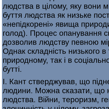
людства в цілому, яку вони м
буття людства як низьке пост
«непідкорені» явища при­роди
голод). Процес опанування с
дозволив людству певною мір
Однак складність низького в 
природному, так і в соціальн
бутті.
І. Кант стверджував, що під
людини. Мож­на сказати, що
людства. Війни, тероризм, г
злочинність у цілому, загроз