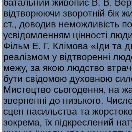
батальний живопис В. В. Вер
відтворюючи зворотній бік жи
ст., доводив неможливість по
усвідомленням цінності люди
Фільм Е. Г. Клімова «Іди та
реалізмом у від­творенні лю
межу, за якою людство втрач
бути свідомою духовною сил
Мистецтво сьогодення, на жа
зверненні до низького. Числе
сцен насильства та жорстоко
зокрема, їх підкреслений на