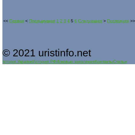
<<
Первая
<
Предыдущая
1
2
3
4
5
6
Следующая
>
Последняя
>>
© 2021 uristinfo.net
Історія України
История РФ
Исковые заявления
Контакты
Статьи