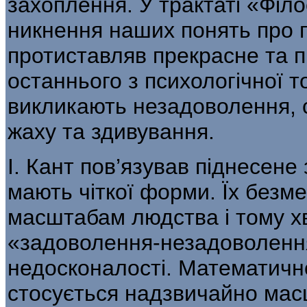
захоплення. У трактаті «Філ
никнення наших понять про 
протиставляв пре­красне та п
останнього з психологічної т
викликають незадоволення, с
жаху та здивування.
І. Кант пов’язував піднесен
мають чіткої форми. Їх безме
масштабам людства і тому хв
«задоволення-незадоволення»
недосконалості. Математично 
стосується надзвичайно мас