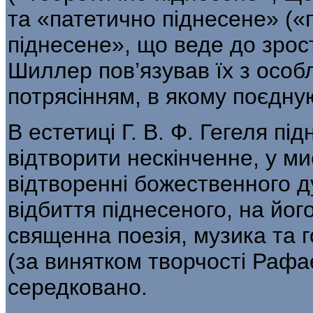
та «патетично піднесене» («п
піднесене», що веде до зрост
Шиллер пов’язував їх з осо
потрясінням, в яко­му поєдну
В естетиці Г. В. Ф. Гегеля пі
відтво­рити нескінченне, у м
відтворенні боже­ственного 
відбиття піднесеного, на йог
священна поезія, музика та 
(за винятком творчості Рафа
середковано.