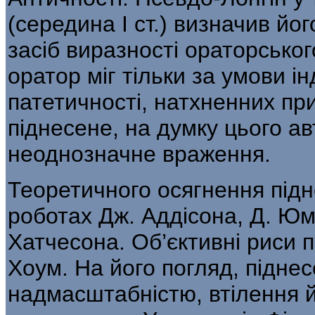
(середина I ст.) ви­значив йо
засіб виразності ораторсько­
оратор міг тільки за умови ін
патетичності, натхненних пр
піднесене, на думку цього а
неоднозначне враження.
Теоретичного осягнення підне
роботах Дж. Аддісона, Д. Юма
Хатчесона. Об’єктивні риси п
Хоум. На його погляд, підне­
надмасштабністю, втілення й