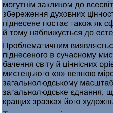
могутнім закликом до всесві
збереження духовних цінност
піднесене постає також як с
й тому наближується до есте
Проблематичним виявляєтьс
піднесеного в су­часному мис
бачення світу й ціннісних ор
мистецького «я» певною мір
загальнолюдському масштабу
загальнолюдське єднання, щ
кращих зразках його худож­нь