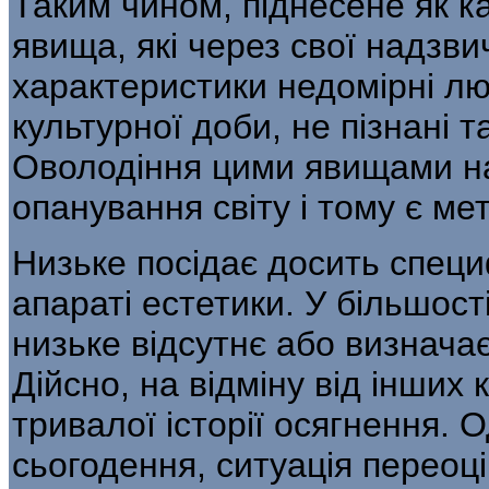
Таким чином, піднесене як к
явища, які через свої надзвич
характеристики недомірні лю
культурної доби, не піз­нані 
Оволодіння цими явищами на
опанування світу і тому є м
Низьке посідає досить специ
апара­ті естетики. У більшос
низьке відсутнє або визначає
Дійсно, на відміну від інших 
тривалої історії осягнення. О
сьогодення, ситуація переоц