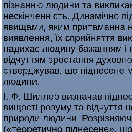
пізнан­ню людини та виклика
нескінченність. Динамічно пі
явищами, яким притаманна н
виявлення, їх сприйняття вик
надихає людину бажанням і г
відчуттям зростання духовно
стверджував, що підне­сене мі
людини.
І. Ф. Шиллер визначав підне
вищості розуму та відчуття н
природи людини. Розрізняюч
(«теоретично піднесене», щ