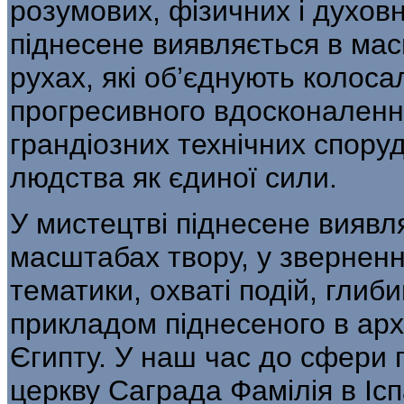
розумових, фізичних і духов
піднесене виявляється в мас
рухах, які об’єднують колосал
прогресивного вдосконалення
грандіозних технічних спору
людства як єдиної сили.
У мистецтві піднесене виявля
масшта­бах твору, у звернен
тематики, охваті подій, глиб
прикладом піднесеного в архі
Єгипту. У наш час до сфери 
церкву Саграда Фамілія в Ісп