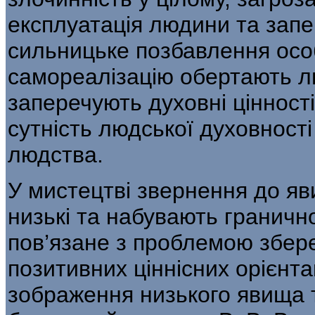
експлуатація людини та запер
сильницьке позбавлення осо
самореалізацію оберта­ють л
заперечують духовні цінност
сутність людської духовност
людства.
У мистецтві звернення до яв
низькі та набувають гранично
пов’язане з про­блемою збер
позитивних ціннісних орієнта
зображення низького явища т