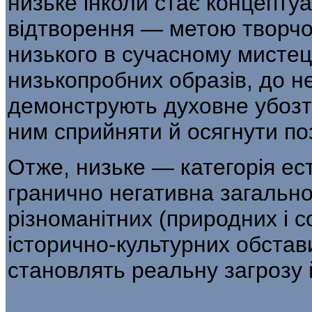
низьке інколи стає концепту
відтворення — метою творчої
низького в сучасному мисте
низькопробних образів, до н
демонструють духовне убозт
ним сприйняти й осягнути по
Отже, низьке — категорія ес
гранично негативна загальн
різноманітних (природних і с
історично-культурних обстав
становлять реальну загрозу 