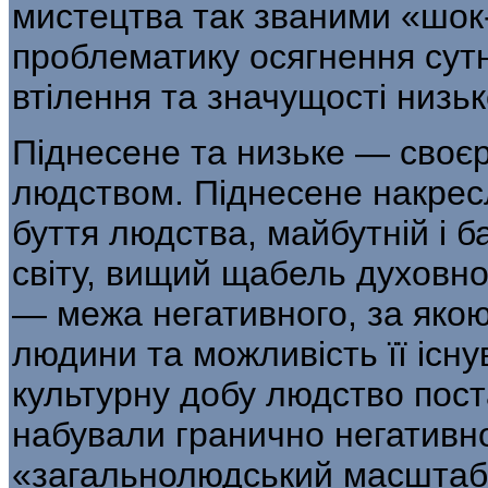
мистецтва так званими «шок
проблематику осягнення сутн
втілення та значущості низь
Піднесене та низьке — своєр
люд­ством. Піднесене накре
буття людства, майбутній і 
світу, вищий щабель духовно
— межа негативного, за якою
людини та можливість її існу
культурну добу людство пос
набували гранично негативної
«за­гальнолюдський масштаб