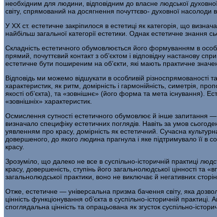
необхідним для людини, відповідним до власне людської духовної 
світу, спрямований на досягнення почуттєво- духовної насолоди в
У XX ст. естетичне закріпилося в естетиці як категорія, що визнач
найбільш загальної кате­горії естетики. Однак естетичне знання с
Складність естетичного обумовлюється його формуванням в осо­блив
прямий, почуттєвий контакт з об’єктом і відповідну настанову спр
естетичне бути поширеним на об’єкти, які мають практичне значе
Відповідь ми можемо відшукати в особливій різноспрямованості та
характеристик, як ритм, домірність і гармонійність, симетрія, про
якості об’єкта), та «зовніш­нє» (його форма та мета існування). Ес
«зовнішніх» характеристик.
Осмислення сутності естетичного обумовлює й інше запитання — 
визначало специфіку естетичних поглядів. Навіть за умов сьогод
уявленням про красу, домірність як естетичний. Сучасна культурн
довершеного, до якого людина прагнула і яке підтримувало її в соц
красу.
Зрозуміло, що далеко не все в суспільно-історичній практиці людс
красу, довершеність, ступінь його загальнолюдської цінності та «
загальнолюдської практики, воно не виключає й негативних сторін 
Отже, естетичне — універсальна призма бачення світу, яка до­звол
цінність функ­ціонування об’єкта в суспільно-історичній практиці
споглядальна цінність та опрацьо­вана як згусток суспільно-істори