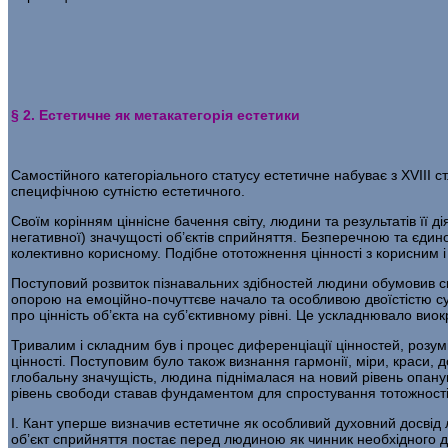
§ 2. Естетичне як метакатегорія естетики
Самостійного категоріального статусу естетичне набуває з XVIII с
специфічною сут­ністю естетичного.
Своїм корінням ціннісне бачення світу, людини та результатів її 
негативної) зна­чущості об’єктів сприйняття. Безперечною та єди
колективно корисному. Подібне ототож­нення цінності з корисним
Поступовий розвиток пізнавальних здібностей людини обумовив скла
опорою на емоційно-почуттєве начало та особливою двоїстістю с
про цінність об’єкта на суб’єктивному рівні. Це ускладнювало вио
Тривалим і складним був і процес диференціації цінностей, розу­м
цінності. Поступовим було також визнання гармонії, міри, краси, д
глобальну значущість, лю­дина піднімалася на новий рівень опанува
рівень свободи ставав фундаментом для спростування тотожності
І. Кант уперше визначив естетичне як особливий духовний досвід 
об’єкт сприй­няття постає перед людиною як чинник необхідного ду