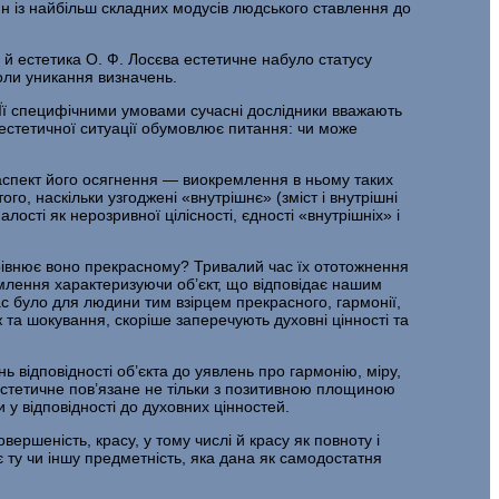
н із найбільш складних модусів люд­ського ставлення до
 й ес­тетика О. Ф. Лосєва естетичне набуло статусу
коли уникання визначень.
ї. Її специфічними умовами сучасні дослідники вважають
 естетич­ної ситуації обумовлює питання: чи може
н аспект його осягнення — виокремлення в ньому таких
го, наскільки узгоджені «внутрішнє» (зміст і внутрішні
лості як нерозривної цілісності, єдності «внутрішніх» і
рівнює воно прекрасному? Тривалий час їх ототожнення
омлення характеризуючи об’єкт, що відповідає нашим
ас було для людини тим взірцем прекрасного, гармонії,
 та шо­кування, скоріше заперечують духовні цінності та
 відповідності об’єкта до уявлень про гармонію, міру,
 естетичне пов’язане не тіль­ки з позитивною площиною
 у відповідності до духовних цінностей.
ершеність, красу, у тому числі й красу як повноту і
 ту чи іншу пред­метність, яка дана як самодостатня