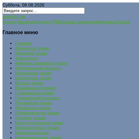
Суббота, 08.08.2026
uristinfo.net
Історія України
История РФ
Исковые заявления
Контакты
Статьи
Главное меню
Главная
Авторское право
Аграрное право
Адвокатура
Административное право
Арбитражный процесс
Банковское право
Бюджетное право
Водное право
Всемирная история
Гражданское право
Гражданский процесс
Договорное право
Жилищное право
Избирательное право
История права
Конституционное право
Корпоративное право
Криминалистика
Международное право