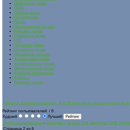
Налоговое право
ОБЖ
Охрана труда
Политология
Право
Прокурорский надзор
Римское право
Семейное право
ТГП
Трудовое право
Уголовное право
Уголовный процесс
Финансовое право
Хозяйственное право
Экологическое право
Учебные материалы
Кодексы
Военное право
Розділ 3. Категорії естетики - § 2. Естетичне як метакатегорія есте
Рейтинг пользователей:
/ 8
Худший
Лучший
Учебные материалы
-
Естетика ( за ред. Л.В. Анучиної, О.В. Уман
Страница 2 из 6