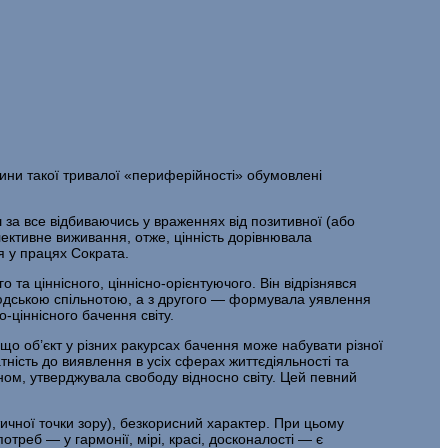
­чини такої тривалої «периферійності» обумовлені
ш за все відбиваючись у враженнях від позитивної (або
лективне виживання, отже, цінність дорівнювала
я у працях Сократа.
та ціннісного, ціннісно-орієнтуючого. Він відрізнявся
людською спільнотою, а з другого — формувала уявлення
-ціннісного бачення світу.
 що об’єкт у різних ракурсах бачення може набувати різної
тність до ви­явлення в усіх сферах життєдіяльності та
чином, утверджувала свободу відносно світу. Цей певний
тичної точки зору), безкорисний характер. При цьому
реб — у гар­монії, мірі, красі, досконалості — є