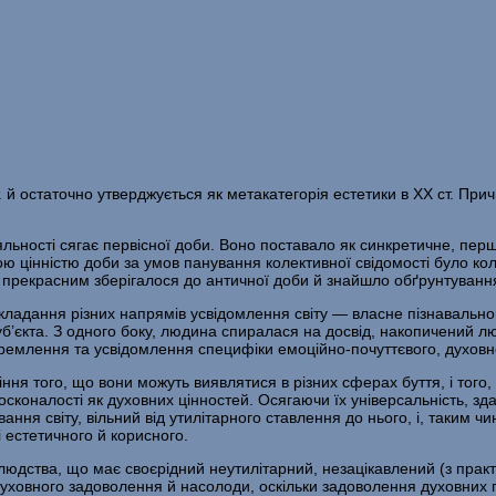
т. й остаточно утверджується як метакатегорія естетики в XX ст. При
діяльності сягає первісної доби. Воно поставало як синкретичне, пер
ною цінністю доби за умов панування колективної свідомості було ко
 і прекрасним зберігалося до античної доби й знайшло обґрунтуванн
дання різних напрямів усвідомлення світу — власне пізнаваль­ного 
уб’єкта. З одного боку, людина спиралася на досвід, накопичений 
кремлення та усвідом­лення специфіки емоційно-почуттєвого, духовно
іння того, що вони можуть виявлятися в різних сферах буття, і того,
осконалості як духовних цінностей. Осягаючи їх універсальність, зда
ння світу, вільний від утилі­тарного ставлення до нього, і, таким 
 естетичного й корисного.
людства, що має своєрідний неутилітарний, незацікавлений (з прак­
ховного задо­волення й насолоди, оскільки задоволення духовних пот