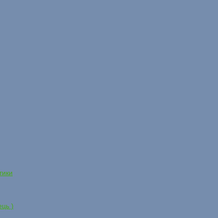
тики
ець )