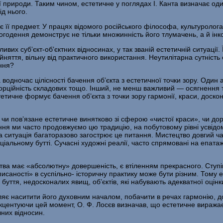
природи. Таким чином, естетичне у поглядах І. Канта визначає оди
ід нього.
ає її предмет. У працях відомого російського філософа, культуролога
ьогодення демонструє не тіль­ки множинність його тлумачень, а й ін
их суб’єкт-об’єктних відносинах, у так званій естетичній ситу­аці
ийняття, вільну від практичного використання. Неутилітарна сутність
ння?
 водночас цілісності бачення об’єкта з естетичної точки зору. Оди
порційність складо­вих тощо. Інший, не менш важливий — осягнення то
тетичне формує бачення об’єкта з точки зору гармонії, краси, доскона
чи пов’язане естетичне винятково зі сферою «чистої краси», чи до
ення ми часто продовжуємо цю традицію, на побутовому рівні усвід
а ситуація багаторазово загострює це питання. Мис­тецтво довгий ч
іаль­ному бутті. Сучасні художні реалії, часто спрямовані на епатаж
тва має «абсолютну» довершеність, є втіленням прекрасного. Ступінь
вписаності» в суспільно- історичну практику може бути різним. Тому
буття, недосконалих явищ, об’єктів, які набувають адекватної оцінки
яє наситити його духовним началом, побачити в речах гармонію, дов
. Акцентуючи цей момент, О. Ф. Лосєв визначав, що естетичне виражає
чних відносин.