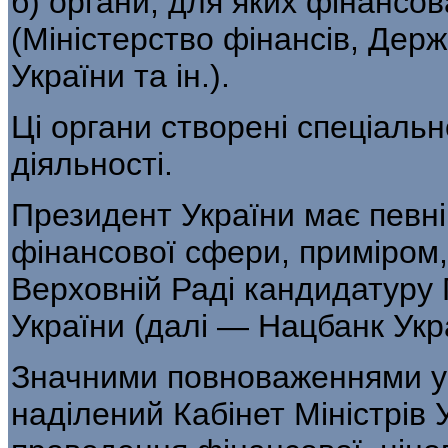
б) органи, для яких фінансов
(Міністерство фінансів, Дер
України та ін.).
Ці органи створені спеціаль
діяльності.
Президент України має певн
фі­нансової сфери, приміром
Верховній Раді кандидатуру 
України (далі — Нацбанк Укр
Значними повноваженнями у 
наділе­ний Кабінет Міністрів 