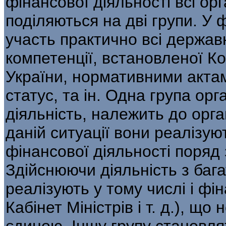
фінансової діяльності всі орг
поділяються на дві групи. У ф
участь практично всі державн
компетенції, встановленої Ко
України, нормативними акта
статус, та ін. Одна група ор
діяльність, належить до орга
даній ситуації вони реалізу
фінансової діяльності поряд
Здійснюючи діяльність з бага
реалізують у тому числі і фі
Кабінет Міністрів і т. д.), щ
єдиною. Іншу групу становля