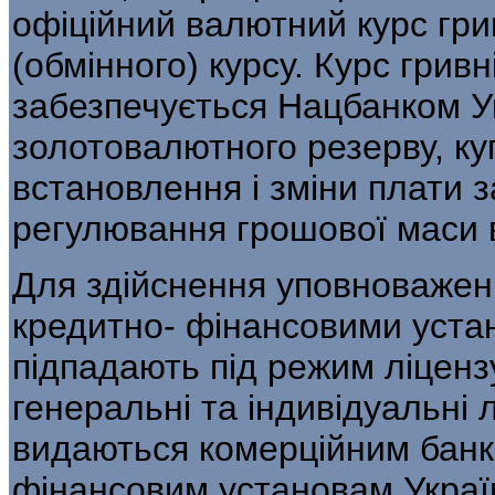
офіційний валютний курс гри
(обмінного) курсу. Курс грив
забезпечується Нацбанком У
золотовалютного резерву, куп
встановлення і зміни плати з
регулюван­ня грошової маси в
Для здійснення уповноважен
кредитно- фінансовими уста
підпадають під режим ліценз
генеральні та індивідуальні лі
видаються комерційним банк
фінансовим установам Украї