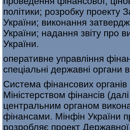
проведення фінансової, цінов
політики; розробку проекту
України; виконання затверд
України; надання звіту про 
України.
оперативне управління фіна
спеціальні державні органи 
Система фінансових органів
Міністерством фінансів (дал
центральним органом викона
фінансами. Мінфін України п
розробляє проект Державної 