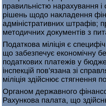
правильністю нарахування і 
рішень щодо накладення фіна
адміністративних штрафів; п
методичних документів з пит
Податкова міліція є специф
що забезпечує економічну б
податкових платежів у бюдже
інспекцій пов’язана зі справ
міліція здійснює стягнення по
Органом державного фінансо
Рахун­кова палата, що здійсн