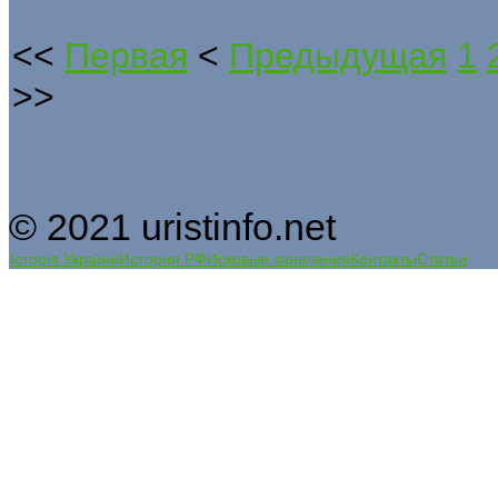
<<
Первая
<
Предыдущая
1
>>
© 2021 uristinfo.net
Історія України
История РФ
Исковые заявления
Контакты
Статьи