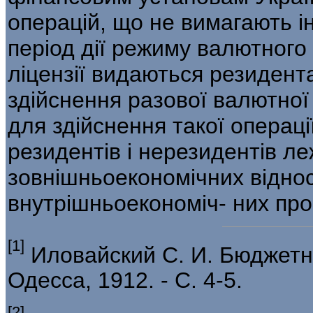
операцій, що не вимагають ін
період дії режиму валютного
ліцензії видаються резидент
здійснення разової валютної 
для здійснення такої операці
резидентів і нерезидентів л
зовнішньоеко­номічних відно
внутрішньоекономіч- них про
[1]
Иловайский С. И. Бюджетно
Одесса, 1912. - С. 4-5.
[2]