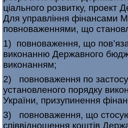
ціального розвитку, проект 
Для управ­ління фінансами М
повноваженнями, що становл
1) повноваження, що пов’яза
вико­нанню Державного бюдже
виконанням;
2) повноваження по застосу
уста­новленого порядку вик
України, призу­пинення фіна
3) повноваження, що стосу
співвідношення коштів Держа