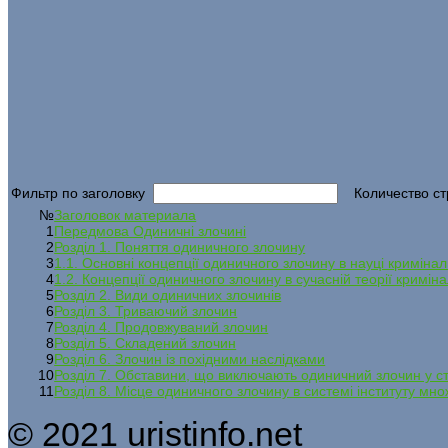
Фильтр по заголовку
Количество ст
№
Заголовок материала
1
Передмова Одиничні злочині
2
Розділ 1. Поняття одиничного злочину
3
1.1. Основні концепції одиничного злочину в науці кримін
4
1.2. Концепції одиничного злочину в сучасній теорії кримін
5
Розділ 2. Види одиничних злочинів
6
Розділ 3. Триваючий злочин
7
Розділ 4. Продовжуваний злочин
8
Розділ 5. Складений злочин
9
Розділ 6. Злочин із похідними наслідками
10
Розділ 7. Обставини, що виключають одиничний злочин у ст
11
Розділ 8. Місце одиничного злочину в системі інституту мно
© 2021 uristinfo.net