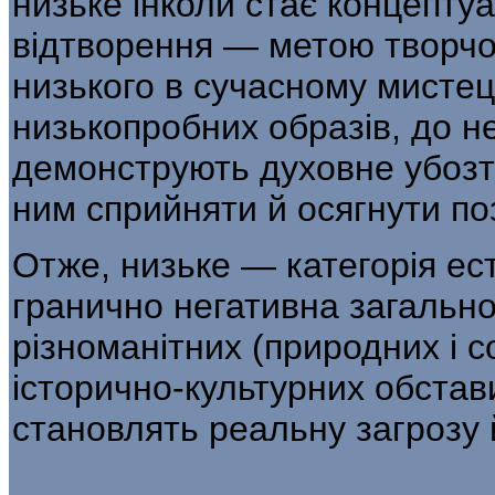
низьке інколи стає концепту
відтворення — метою творчої
низького в сучасному мисте
низькопробних образів, до н
демонструють духовне убозт
ним сприйняти й осягнути по
Отже, низьке — категорія ес
гранично негативна загальн
різноманітних (природних і с
історично-культурних обстав
становлять реальну загрозу 