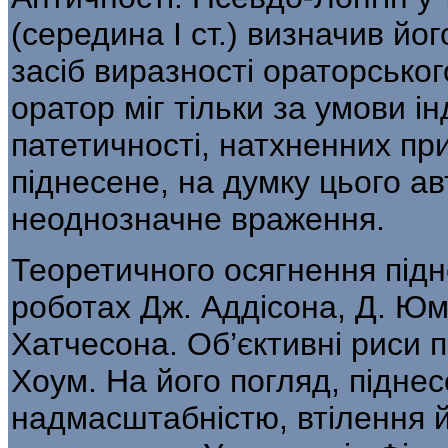
(середина I ст.) ви­значив йо
засіб виразності ораторсько­
оратор міг тільки за умови ін
патетичності, натхненних пр
піднесене, на думку цього а
неоднозначне враження.
Теоретичного осягнення підне
роботах Дж. Аддісона, Д. Юма
Хатчесона. Об’єктивні риси п
Хоум. На його погляд, підне­
надмасштабністю, втілення й