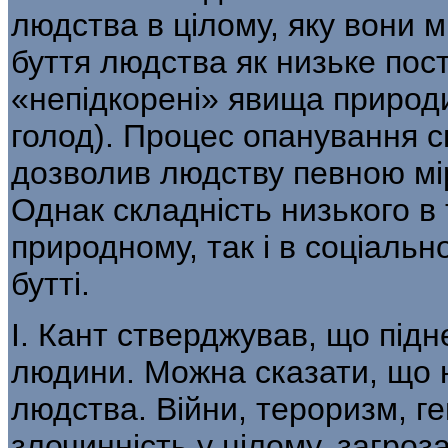
людства в цілому, яку вони м
буття людства як низьке пост
«непідкорені» явища при­роди
голод). Процес опанування с
дозволив людству певною мір
Однак складність низького в 
природному, так і в соціальн
бутті.
І. Кант стверджував, що під
людини. Мож­на сказати, що
людства. Війни, тероризм, г
злочинність у цілому, загроз