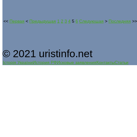
<<
Первая
<
Предыдущая
1
2
3
4
5
6
Следующая
>
Последняя
>>
© 2021 uristinfo.net
Історія України
История РФ
Исковые заявления
Контакты
Статьи