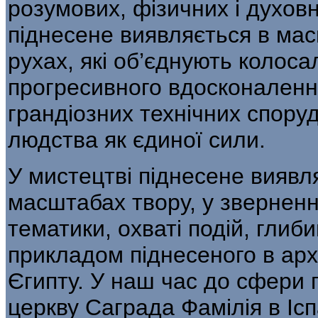
розумових, фізичних і духов
піднесене виявляється в мас
рухах, які об’єднують колосал
прогресивного вдосконалення
грандіозних технічних спору
людства як єдиної сили.
У мистецтві піднесене виявля
масшта­бах твору, у звернен
тематики, охваті подій, глиб
прикладом піднесеного в архі
Єгипту. У наш час до сфери 
церкву Саграда Фамілія в Ісп