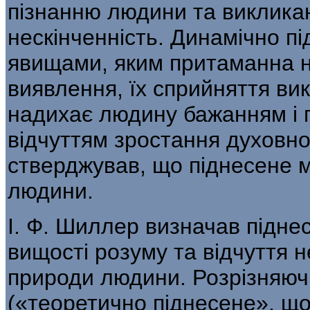
пізнан­ню людини та виклика
нескінченність. Динамічно пі
явищами, яким притаманна н
виявлення, їх сприйняття вик
надихає людину бажанням і г
відчуттям зростання духовно
стверджував, що підне­сене мі
людини.
І. Ф. Шиллер визначав підне
вищості розуму та відчуття н
природи людини. Розрізняюч
(«теоретично піднесене», щ