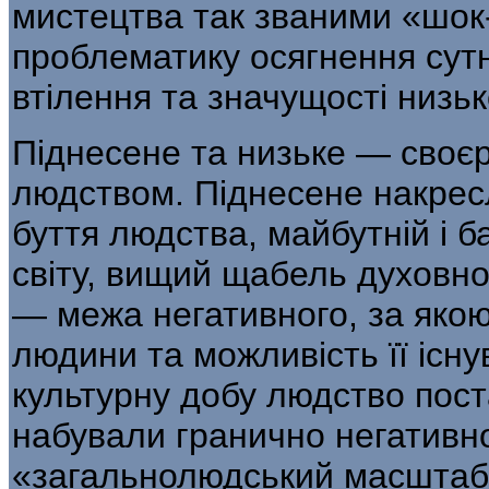
мистецтва так званими «шок
проблематику осягнення сутн
втілення та значущості низь
Піднесене та низьке — своєр
люд­ством. Піднесене накре
буття людства, майбутній і 
світу, вищий щабель духовно
— межа негативного, за якою
людини та можливість її існу
культурну добу людство пос
набували гранично негативної
«за­гальнолюдський масштаб