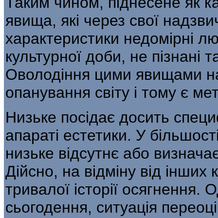
Таким чином, піднесене як к
явища, які через свої надзвич
характеристики недомірні лю
культурної доби, не піз­нані 
Оволодіння цими явищами на
опанування світу і тому є м
Низьке посідає досить специ
апара­ті естетики. У більшос
низьке відсутнє або визначає
Дійсно, на відміну від інших 
тривалої історії осягнення. О
сьогодення, ситуація переоц