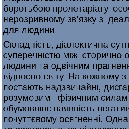
бороть­бою пролетаріату, осо
нерозривному зв’язку з ідеа
для людини.
Складність, діалектична сут
суперечністю між історично
людини та одвічним прагнен
відносно світу. На кожно­му 
постають надзвичайні, дисгарм
розумовим і фізичним силам 
обумовлює наявність негатив
почуттєвому осягненні. Одна