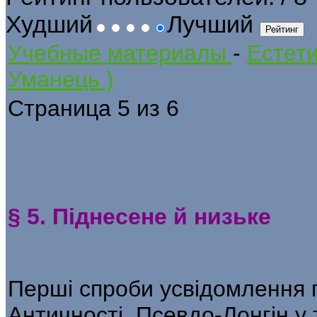
Худший
Лучший
Учебные материалы
-
Естети
Уманець )
Страница 5 из 6
§ 5. Піднесене й низьке
Перші спроби усвідомлення 
Антич­ності. Псевдо-Лонгін у