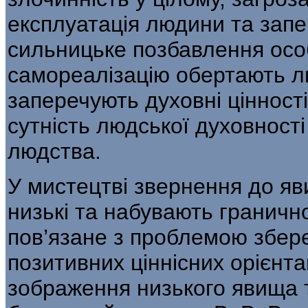
експлуатація людини та запер
сильницьке позбавлення осо
самореалізацію оберта­ють л
заперечують духовні цінност
сутність людської духовност
людства.
У мистецтві звернення до яв
низькі та набувають гранично
пов’язане з про­блемою збер
позитивних ціннісних орієнта
зображення низького явища т