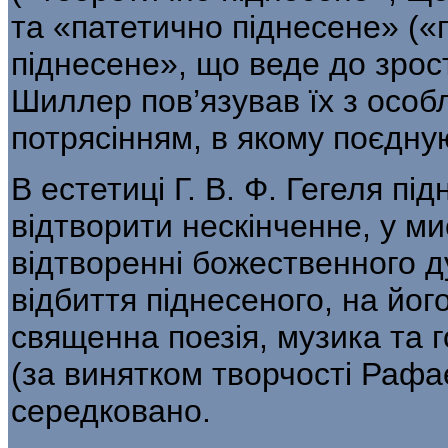
та «патетично піднесене» («п
піднесене», що веде до зрост
Шиллер пов’язував їх з осо
потрясінням, в яко­му поєдну
В естетиці Г. В. Ф. Гегеля пі
відтво­рити нескінченне, у м
відтворенні боже­ственного 
відбиття піднесеного, на йог
священна поезія, музика та 
(за винятком творчості Рафа
середковано.