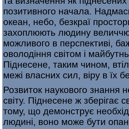
та визначення як підне­сени
позитивного начала. Надмасш
океан, небо, безкраї простор
захоплюють людину величчю 
можливого в перспективі, ба
оволо­діння світом і майбутн
Піднесене, таким чином, вті
межі власних сил, віру в їх б
Розвиток наукового знання н
світу. Піднесене ж зберігає 
тому, що демонструє необхід
людині, воно може бути опа­