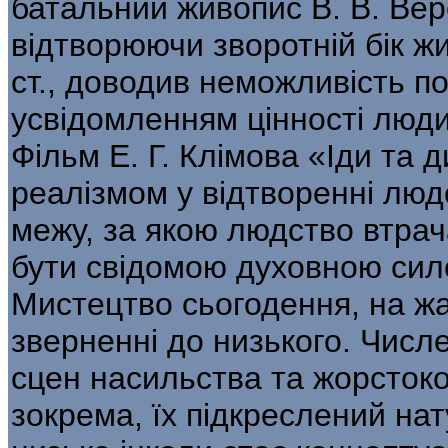
батальний живопис В. В. Вер
відтворюючи зворотній бік жи
ст., доводив неможливість по
усвідомленням цінності люди
Фільм Е. Г. Клімова «Іди та
реалізмом у від­творенні лю
межу, за якою людство втрач
бути свідомою духовною сил
Мистецтво сьогодення, на жа
зверненні до низького. Числе
сцен насильства та жорстоко
зокрема, їх підкреслений на