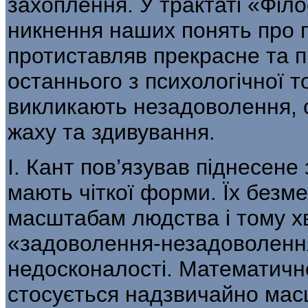
захоплення. У трактаті «Філ
никнення наших понять про 
протиставляв пре­красне та п
останнього з психологічної т
викликають незадоволення, с
жаху та здивування.
І. Кант пов’язував піднесен
мають чіткої форми. Їх безме
масштабам людства і тому хв
«задоволення-незадоволення»
недосконалості. Математично 
стосується надзвичайно мас