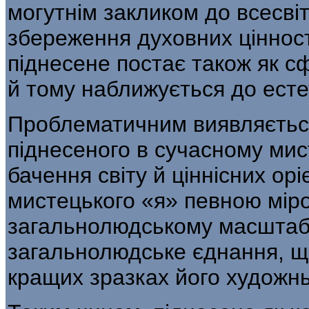
могутнім закликом до всесві
збереження духовних цінност
піднесене постає також як с
й тому наближується до есте
Проблематичним виявляєтьс
піднесеного в су­часному мис
бачення світу й ціннісних ор
мистецького «я» певною мір
загальнолюдському масштабу
загальнолюдське єднання, щ
кращих зразках його худож­нь