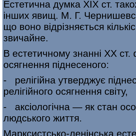
Естетична думка XIX ст. тако
інших явищ. М. Г. Чернишевс
що воно відріз­няється кількі
звичайне.
В естетичному знанні XX ст.
осягнення піднесеного:
- релігійна утверджує піднес
релігійно­го осягнення світу,
- аксіологічна — як стан осо
людсько­го життя.
Марксистсько-ленінська есте