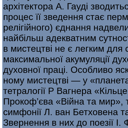
архітектора А. Гауді зводитьс
процес її зведення стає пер
релігійного) єднан­ня надвел
найбільш адекватним сут­ност
в мистецтві не є легким для 
максимальної акумуляції дух
духовної праці. Особливо яс
ному мистецтві — у «планета
тетралогії Р Вагнера «Кільце
Прокоф’єва «Війна та мир», 
симфонії Л. ван Бетховена та
Звернення в них до поезії І. 