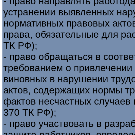
- право направлять работод
устранении выявленных нар
нормативных правовых акто
права, обязательные для расс
ТК РФ);
- право обращаться в соотв
требованием о привлечении 
виновных в нарушении трудо
актов, содержащих нормы тр
фактов несчастных случаев на
370 ТК РФ);
- право участвовать в разра
защите работников, определ