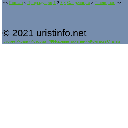
<<
Первая
<
Предыдущая
1
2
3
4
Следующая
>
Последняя
>>
© 2021 uristinfo.net
Історія України
История РФ
Исковые заявления
Контакты
Статьи