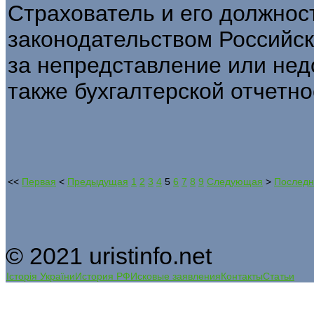
Страхователь и его должнос
законодательством Российс
за непредставление или нед
также бухгалтерской отчетно
<<
Первая
<
Предыдущая
1
2
3
4
5
6
7
8
9
Следующая
>
Последн
© 2021 uristinfo.net
Історія України
История РФ
Исковые заявления
Контакты
Статьи