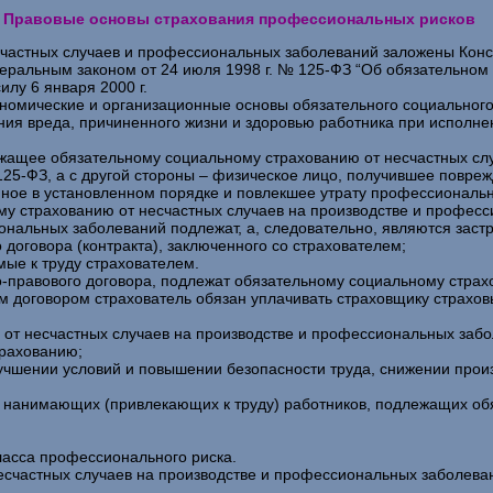
3. Правовые основы страхования профессиональных рисков
счастных случаев и профессиональных заболеваний заложены Кон
еральным законом от 24 июля 1998 г. № 125-ФЗ “Об обязательном 
лу 6 января 2000 г.
ономические и организационные основы обязательного социального
я вреда, причиненного жизни и здоровью работника при исполнени
лежащее обязательному социальному страхованию от несчастных с
 125-ФЗ, а с другой стороны – физическое лицо, получившее повре
ное в установленном порядке и повлекшее утрату профессиональн
ому страхованию от несчастных случаев на производстве и профе
ональных заболеваний подлежат, а, следовательно, являются заст
договора (контракта), заключенного со страхователем;
ые к труду страхователем.
-правового договора, подлежат обязательному социальному страхо
м договором страхователь обязан уплачивать страховщику страховы
от несчастных случаев на производстве и профессиональных забо
трахованию;
улучшении условий и повышении безопасности труда, снижении про
иц, нанимающих (привлекающих к труду) работников, подлежащих о
ласса профессионального риска.
счастных случаев на производстве и профессиональных заболеван