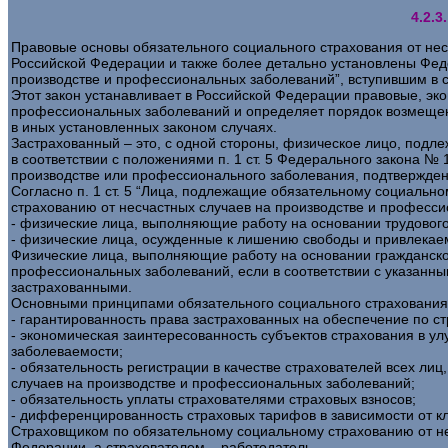
4.2.
Правовые основы обязательного социального страхования от не
Российской Федерации и также более детально установлены Фед
производстве и профессиональных заболеваний”, вступившим в си
Этот закон устанавливает в Российской Федерации правовые, эк
профессиональных заболеваний и определяет порядок возмещени
в иных установленных законом случаях.
Застрахованный – это, с одной стороны, физическое лицо, под
в соответствии с положениями п. 1 ст. 5 Федерального закона №
производстве или профессионального заболевания, подтвержден
Согласно п. 1 ст. 5 “Лица, подлежащие обязательному социальн
страхованию от несчастных случаев на производстве и професси
- физические лица, выполняющие работу на основании трудового 
- физические лица, осужденные к лишению свободы и привлекаем
Физические лица, выполняющие работу на основании гражданско
профессиональных заболеваний, если в соответствии с указанны
застрахованными.
Основными принципами обязательного социального страхования 
- гарантированность права застрахованных на обеспечение по с
- экономическая заинтересованность субъектов страхования в 
заболеваемости;
- обязательность регистрации в качестве страхователей всех л
случаев на производстве и профессиональных заболеваний;
- обязательность уплаты страхователями страховых взносов;
- дифференцированность страховых тарифов в зависимости от к
Страховщиком по обязательному социальному страхованию от не
Федерации, а страхователем – работодатель.