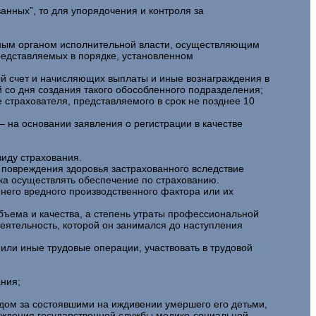
анных”, то для упорядочения и контроля за
ьным органом исполнительной власти, осуществляющим
редставляемых в порядке, установленном
й счет и начисляющих выплаты и иные вознаграждения в
й со дня создания такого обособленного подразделения;
е страхователя, представляемого в срок не позднее 10
– на основании заявления о регистрации в качестве
виду страхования.
 повреждения здоровья застрахованного вследствие
ка осуществлять обеспечение по страхованию.
него вредного производственного фактора или их
ъема и качества, а степень утраты профессиональной
еятельность, которой он занимался до наступления
 или иные трудовые операции, участвовать в трудовой
ния;
ходом за состоявшими на иждивении умершего его детьми,
чреждения государственной службы медико-социальной