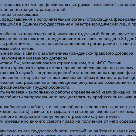
ь страхователями профессиональных рисков всех своих “застрахов
ьная регистрация страхователей.
ганах страховщика:
нта представления в исполнительные органы страховщика федерал
ржащихся в Едином государственном реестре юридических лиц и п
бособленных подразделений, имеющих отдельный баланс, расчетны
 качестве страхователя, представляемого в срок не позднее 30 дне
 с работником, – на основании заявления о регистрации в качеств
емых работников;
вые взносы в связи с заключением гражданско-правового договора, 
я заключения указанного договора.
ством РФ, устанавливается страховщиком, т. е. ФСС России.
 ними страхового случая имеют право на обеспечение по данному 
траховой случай – подтвержденный в установленном порядке факт
олевания, который влечет возникновение обязательства страховщи
вание застрахованного, являющееся результатом воздействия на 
офессиональной трудоспособности.
ть человека к выполнению работы определенной квалификации, об
пособности застрахованного осуществлять ту профессиональную д
особностью вообще, т. е. со способностью человека выполнять те
можно назвать) зависит от возраста и состояния здоровья человека.
анного в результате наступления страхового случая имеют:
и имевшие ко дню его смерти право на получение от него содержа
езависимо от его трудоспособности, который не работает и занят у
либо хотя и достигшими указанного возраста, но по заключению у