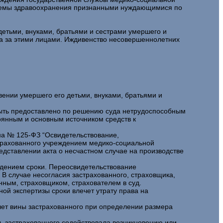
истемы здравоохранения признанными нуждающимися по
 детьми, внуками, братьями и сестрами умершего и
да за этими лицами. Иждивенство несовершеннолетних
вении умершего его детьми, внуками, братьями и
 быть предоставлено по решению суда нетрудоспособным
тоянным и основным источником средств к
на № 125-ФЗ “Освидетельствование,
страхованного учреждением медико-социальной
едставлении акта о несчастном случае на производстве
ждением сроки. Переосвидетельствование
В случае несогласия застрахованного, страховщика,
ным, страховщиком, страхователем в суд.
ой экспертизы сроки влечет утрату права на
чет вины застрахованного при определении размера
ть застрахованного содействовала возникновению или