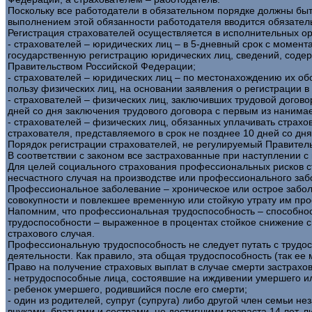
Поскольку все работодатели в обязательном порядке должны быт
выполнением этой обязанности работодателя вводится обязател
Регистрация страхователей осуществляется в исполнительных ор
- страхователей – юридических лиц – в 5-дневный срок с моме
государственную регистрацию юридических лиц, сведений, соде
Правительством Российской Федерации;
- страхователей – юридических лиц – по местонахождению их о
пользу физических лиц, на основании заявления о регистрации в
- страхователей – физических лиц, заключивших трудовой договор
дней со дня заключения трудового договора с первым из нанима
- страхователей – физических лиц, обязанных уплачивать страхо
страхователя, представляемого в срок не позднее 10 дней со дн
Порядок регистрации страхователей, не регулируемый Правитель
В соответствии с законом все застрахованные при наступлении с
Для целей социального страхования профессиональных рисков с
несчастного случая на производстве или профессионального заб
Профессиональное заболевание – хроническое или острое заболе
совокупности и повлекшее временную или стойкую утрату им пр
Напомним, что профессиональная трудоспособность – способнос
трудоспособности – выраженное в процентах стойкое снижение с
страхового случая.
Профессиональную трудоспособность не следует путать с трудосп
деятельности. Как правило, эта общая трудоспособность (так ее 
Право на получение страховых выплат в случае смерти застрахов
- нетрудоспособные лица, состоявшие на иждивении умершего ил
- ребенок умершего, родившийся после его смерти;
- один из родителей, супруг (супруга) либо другой член семьи н
внуками, братьями и сестрами, не достигшими возраста 14 лет, 