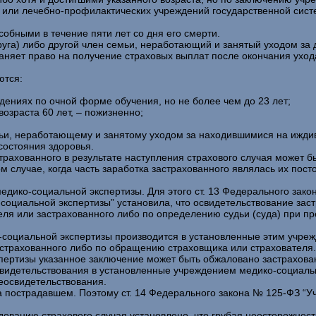
ы) или лечебно-профилактических учреждений государственной с
обными в течение пяти лет со дня его смерти.
пруга) либо другой член семьи, неработающий и занятый уходом за
аняет право на получение страховых выплат после окончания ухо
ются:
дениях по очной форме обучения, но не более чем до 23 лет;
озраста 60 лет, – пожизненно;
семьи, неработающему и занятому уходом за находившимися на ижди
состояния здоровья.
страхованного в результате наступления страхового случая может
ом случае, когда часть заработка застрахованного являлась их пос
дико-социальной экспертизы. Для этого ст. 13 Федерального зако
социальной экспертизы” установила, что освидетельствование за
ля или застрахованного либо по определению судьи (суда) при пр
социальной экспертизы производится в установленные этим учре
страхованного либо по обращению страховщика или страхователя. 
пертизы указанное заключение может быть обжаловано застрахован
видетельствования в установленные учреждением медико-социальн
еосвидетельствования.
а пострадавшем. Поэтому ст. 14 Федерального закона № 125-ФЗ “У
дованию страхового случая установлено, что грубая неосторожнос