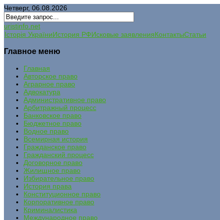
Четверг, 06.08.2026
uristinfo.net
Історія України
История РФ
Исковые заявления
Контакты
Статьи
Главное меню
Главная
Авторское право
Аграрное право
Адвокатура
Административное право
Арбитражный процесс
Банковское право
Бюджетное право
Водное право
Всемирная история
Гражданское право
Гражданский процесс
Договорное право
Жилищное право
Избирательное право
История права
Конституционное право
Корпоративное право
Криминалистика
Международное право