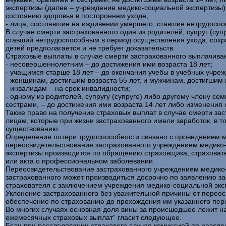
экспертизы (далее – учреждение медико-социальной экспертиз
состоянию здоровья в постороннем уходе;
- лица, состоявшие на иждивении умершего, ставшие нетрудоспос
В случае смерти застрахованного один из родителей, супруг (су
ставший нетрудоспособным в период осуществления ухода, сохр
детей предполагается и не требует доказательств.
Страховые выплаты в случае смерти застрахованного выплачива
- несовершеннолетним – до достижения ими возраста 18 лет;
- учащимся старше 18 лет – до окончания учебы в учебных учреж
- женщинам, достигшим возраста 55 лет, и мужчинам, достигшим в
- инвалидам – на срок инвалидности;
- одному из родителей, супругу (супруге) либо другому члену 
сестрами, – до достижения ими возраста 14 лет либо изменения 
Также право на получение страховых выплат в случае смерти за
лицам, которые при жизни застрахованного имели заработок, в т
существованию.
Определение потери трудоспособности связано с проведением ме
переосвидетельствование застрахованного учреждением медико-
экспертизы производится по обращению страховщика, страховате
или акта о профессиональном заболевании.
Переосвидетельствование застрахованного учреждением медико-
застрахованного может производиться досрочно по заявлению за
страхователя с заключением учреждения медико-социальной экс
Уклонение застрахованного без уважительной причины от переос
обеспечение по страхованию до прохождения им указанного пер
Во многих случаях основная доля вины за происшедшее лежит н
ежемесячных страховых выплат” гласит следующее.
Если при расследовании страхового случая комиссией по рассле