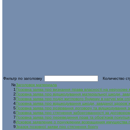
Фильтр по заголовку
Количество ст
№
Заголовок материала
1
Позовна заява про визнання права власності на нерухоме
2
Позовна заява про відшкодування матеріальної шкоди, зав
3
Позовна заява про поділ житлового будинку в натурі між с
4
Позовна заява про відшкодування шкоди, завданої здоров`
5
Позовна заява про розірвання договору та відшкодування з
6
Позовна заява про стягнення заборгованності за договоро
7
Позовна заява про переведення прав та обов'язків покупця
8
Исковое заявление о понуждении возращения имущества п
9
Зразок позовної заяви про стягнення боргу