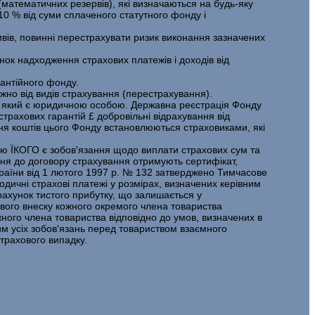
ма­тематичних резервів), які визначаються на будь-яку
0 % від суми сплаченого статутного фонду і
ивів, повинні перестрахувати ризик виконання зазначених
нок надходження страхових платежів і доходів від
рантійного фонду.
но від видів страхування (перестрахування).
й, який є юридичною особою. Державна реєстрація Фонду
трахових гарантій £ добровільні відрахування від
ння коштів цього Фонду встановлюються стра­ховиками, які
стю ЇКОГО є зобов'язання щодо виплати страхових сум та
ня до договору страху­вання отримують сертифікат,
раїни від 1 лютого 1997 р. № 132 затвер­джено Тимчасове
дичні страхові платежі у розмірах, визначених керівним
рахунок тистого прибутку, що залишається у
ового внеску кожного окремого члена товариства
ного члена товариства відповідно до умов, визначених в
м усіх зобов'язань перед товариством взаємного
трахового випадку.