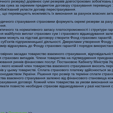
­ного резерву) дорівнює сумі резервів довгострокових зобов'язань (
ова сума за окремим предметом договору страхування перевищує 1
обов'язаний укласти договір перестрахування.
х, що перевищують можливість їх виконання за рахунок власних акт
е­дичного страхування страховики формують окремі резерви за раху
ння.
ктичного та нормативного запасу платоспроможності і структури га
 майбутніх виплат страхових сум і страхового відшкодування залеж
вики можуть на підставі договору створити Фонд страхових гаранті
суб'єктів підпри­ємницької діяльності. Джерелами утворення Фонду с
змір відрахувань до Фонду страхових гаран­тій і порядок використа
говірних засадах товариство взаємного страхування, відповідальні
ня страхових випадків. Члени товариства на підтвердження приєднан
вання ринків фінансових послуг. Поста­новою Кабінету Міністрів Ук
 якого кожний член товариства взаємного страхування вносить періо
ків у цьому товаристві. Сплата страхового платежу здійснюється за 
конодавством України. Рішення про розмір та терміни сплати страх
тва взаємного страхування залежно від фінансового становища кож
рахування договорі. Кожний член товариства за умови виконання ни
мати повністю необхідне стра­хове відшкодування у разі настання с
щая
>
Последняя
>>