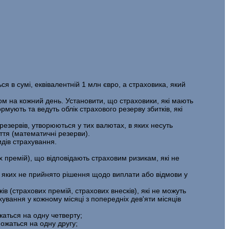
я в сумі, еквівалентній 1 млн євро, а страховика, який
ом на кожний день. Установити, що страховики, які мають
мують та ведуть облік страхового резерву збитків, які
езервів, утворюються у тих валютах, в яких несуть
ття (математичні резерви).
идів страхування.
пре­мій), що відповідають страховим ризикам, які не
з яких не прийнято рішення щодо виплати або відмови у
в (страхових премій, страхових внесків), які не можуть
ування у кожному місяці з попередніх дев'яти місяців
жаться на одну четверту;
о­жаться на одну другу;