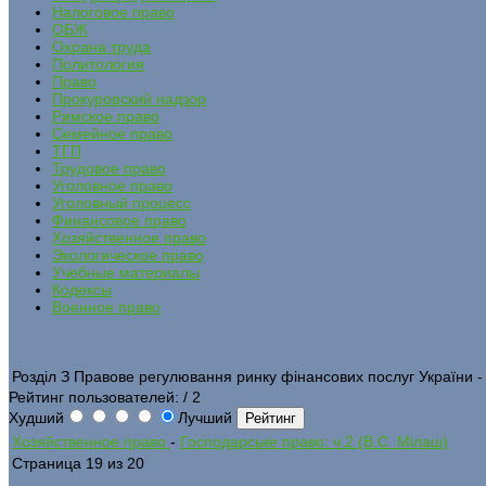
Налоговое право
ОБЖ
Охрана труда
Политология
Право
Прокурорский надзор
Римское право
Семейное право
ТГП
Трудовое право
Уголовное право
Уголовный процесс
Финансовое право
Хозяйственное право
Экологическое право
Учебные материалы
Кодексы
Военное право
Розділ З Правове регулювання ринку фінансових послуг України -
Рейтинг пользователей:
/ 2
Худший
Лучший
Хозяйственное право
-
Господарське право: ч.2 (В.С. Мілаш)
Страница 19 из 20