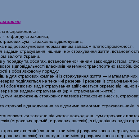
раховиків
платоспроможності:
 - го фонду страховика;
страхових сум і страхових відшкодувань;
ка над розрахунковим нормативним запасом платоспроможності.
 видами страхування іншими, ніж страхування життя, встановлю­єтьс
сом валюти України.
ів у порядку та обсягах, встановлених чинним законодавством, стан
вої відповідаль­ності власників наземних транспортних засобів, фор
ості в обов'язковому порядку.
в, а для страхових компаній із страхування життя — математичних р
езерви поділяються на технічні резерви і резерви із страхування жи
 і обов'язкових видів страхування здійснюється окремо від інших в
езервів за видами страхування (крім страхування життя):
 сум надходжень страхових платежів (страхових внесків, страхових 
 та страхові відшкодування за відомими вимогами страхувальників, 
становлюється залежно від часток надходжень сум страхових платежі
в (страхових премій, страхових внесків), з відповідних видів страх
трахових внесків) за перші три місяці розрахункового періоду мно­
рахових внесків) за наступні три місяці розрахункового періоду мн