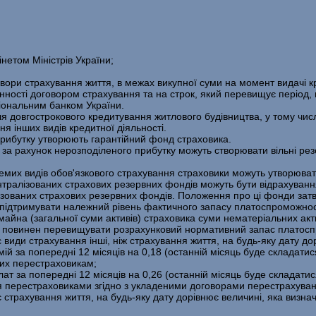
нетом Міністрів України;
ри страхування життя, в межах викупної суми на момент видачі кред
нності договором страхування та на строк, який перевищує період, 
­ціональним банком України.
я довгострокового кредитування житлового будівництва, у тому чис­л
я інших видів кредитної діяльності.
прибутку утворюють гарантійний фонд страховика.
а рахунок нерозподіленого прибутку можуть створювати вільні ре­з
мих видів обов'язкового страхування страховики можуть утворювати 
алізованих страхових резервних фондів можуть бути відрахування
алізованих страхових резервних фондів. Положення про ці фонди з
ні підтримувати належний рівень фактичного запасу платоспроможнос
майна (загальної суми активів) страховика суми нематеріальних актив
а повинен перевищувати розрахунковий нормативний запас платос
иди страхування інші, ніж страхування життя, на будь-яку дату до­
за попередні 12 місяців на 0,18 (останній місяць буде складатися 
них перестраховикам;
за попередні 12 місяців на 0,26 (останній місяць буде складатися 
я перестраховиками згідно з укладеними договорами перестрахуван
страхування життя, на будь-яку дату дорівнює величині, яка визн