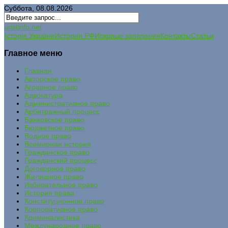
Суббота, 08.08.2026
uristinfo.net
Історія України
История РФ
Исковые заявления
Контакты
Статьи
Главное меню
Главная
Авторское право
Аграрное право
Адвокатура
Административное право
Арбитражный процесс
Банковское право
Бюджетное право
Водное право
Всемирная история
Гражданское право
Гражданский процесс
Договорное право
Жилищное право
Избирательное право
История права
Конституционное право
Корпоративное право
Криминалистика
Международное право