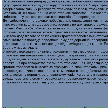
Загальна величина резерву довгострокових зобов'язань (математич
дату окремо по кожному договору страхування життя. Якщо страх
сформованих вільних резервів та страхових резервів, страховик з
Страховики, які прийняли на себе страхові зобов'язання в обсяга
зобов'язань у пе- рестраховиків резидентів або нерезидентів.
Для забезпечення страхових зобов'язань із страхування життя і м
інвестування коштів сформованих резервів по цих видах страхува
Кабінет Міністрів України може змінювати порядок визначення фа
Страхові резерви утворюються страховиками з метою забезпечення
З метою додаткового забезпечення страхових зобов'язань страхо­
здійснюється в порядку, передбаченому для державної реєстрації 
страхових платежів, а також доходи від розміщення цих коштів. Ро
беруть у ньому участь.
З метою страхування ризиків страховиків ними створюється на до­
страхових від- шкодувань членам цього товариства у разі настан
порядок видачі якого встановлюється Державною комісією з регулю
положення про товариство взаємного страхування1, відповідно до
зрганом товариства як плата за страхування своїх страхових ризи
розпорядженні члена товариства, крім випадків, передбачених за
визначається у порядку, встановленому керівним органом товарис
укладено­му між членами товариства та товариством взаємного ст
страхування незалежно від :уми страхового внеску має право отри
<<
Первая
<
Предыдущая
11
12
13
14
15
16
17
18
19
20
Следую