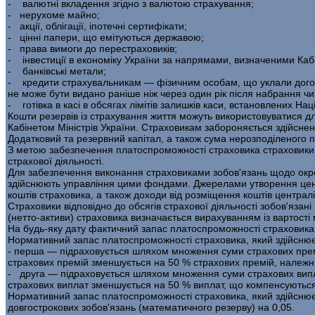
- валютні вкладення згідно з валютою страхування;
- нерухоме майно;
- акції, облігації, іпотечні сертифікати;
- цінні папери, що емітуються державою;
- права вимоги до перестраховиків;
- інвестиції в економіку України за напрямами, визначеними Кабі­
- банківські метали;
- кредити страхувальникам — фізичним особам, що уклали дого­во
не може бути видано раніше ніж через один рік після набрання чи
- готівка в касі в обсягах лімітів залишків каси, встановлених На
Кошти резервів із страхування життя можуть використовуватися дл
Кабінетом Міністрів України. Страховикам забороняється здійсненн
Додатковий та резервний капітал, а також сума нерозподіленого 
З метою забезпечення платоспроможності страховика страховики з
страхової діяль­ності.
Для забезпечення виконання страховиками зобов'язань щодо окре­
здійснюють управління цими фондами. Джерелами утворення центр
коштів страховика, а також доходи від розміщення коштів центр
Страховики відповідно до обсягів страхової діяльності зобов'яза
(нетто-активи) страховика визначається вирахуванням із вартості 
На будь-яку дату фактичний запас платоспроможності страховик
Нормативний запас платоспроможності страховика, який здійснює в
- перша — підраховується шляхом множення суми страхових пре­мій 
страхових премій зменшується на 50 % страхових премій, належ
- друга — підраховується шляхом множення суми страхових виплат 
страхових виплат зменшується на 50 % виплат, що компенсуютьс
Нормативний запас платоспроможності страховика, який здійснює 
довгострокових зобов'язань (математичного резерву) на 0,05.