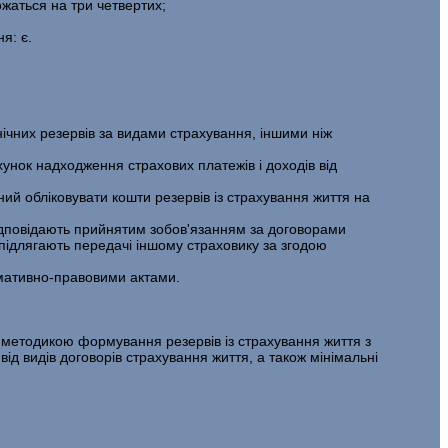
­жаться на три четвертих;
я: є.
чних резервів за видами страхування, іншими ніж
унок надходження страхових платежів і доходів від
ний обліковувати кошти резервів із страхування життя на
ідпо­відають прийнятим зобов'язанням за договорами
 і підлягають передачі іншому страховику за згодою
рмативно-правовими актами.
з методикою формування резервів із страхування життя з
ід видів договорів страхування життя, а також мінімальні