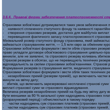
3.6.4. Правові форми забезпечення платоспроможності ст
Страховики зобов'язані дотримуватися таких умов забезпечення 
- наявності сплаченого статутного фонду та наявності гарантійно
- створення страхових резервів, достатніх для майбутніх виплат 
- перевищення фактичного запасу платоспроможності страхови
Мінімальний розмір статутного фонду страховика, який займаєть­ся
займається страхуванням життя, — 1,5 млн євро за обмінним кур
Страховики зобов'язані формувати і вести облік страхових резерв
право укладати договори обов'язкового страхування цивільно-право
виникли, але не заявлені, та стра­хового резерву коливань збитков
Страхові резерви в обсягах, що не перевищують технічних резерві
відповідальність за своїми страховими зобов'язаннями. Страхові р
Формування резервів із страхування життя, медичного страхування
Страховики зобов'язані формувати і вести облік таких технічних р
- незароблених премій (резерви премій), що включають частки від
минули на звітну дату;
- збитків, що включають зарезервовані несплачені страхові суми
виплаті страхової суми чи страхового відшкодування.
Величина резервів незароблених премій на будь-яку звітну дату в
бути меншими за 80 % загальної суми надходжень страхових платежі
(розрахунковий період) і обчислюється в такому порядку:
- частки надходжень сум страхових платежів (страхових премій, с
- частки надходжень сум страхових платежів (страхових премій, ст