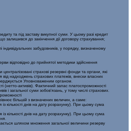
иту та під заставу викупної суми. У цьому разі кредит
що залишився до за­кінчення дії договору страхування;
і індивідуальних забудовників, у порядку, визначеному
ерви відповідно до прийнятої методики здійснення
централізовані страхові резервні фонди та органи, які
 від надходжень страхових платежів, внески власних
атверджується Уповноваженим органом.
ті (нетто-активів). Фактичний запас платоспроможності
ів і загальної суми зобов'язань, у тому числі страхових.
проможності
рівнює більшій з визначених величин, а саме:
із кількості днів на дату розрахунку). При цьому сума
із кількості днів на дату розрахунку). При цьому сума
ня.
ача­ється шляхом множення загальної величини резерву