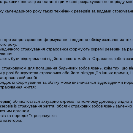
рахових внесків) за останні три місяці розрахункового періоду мно
 календарного року таких технічних резервів за видами страху­ванн
н про запровадження формування і ведення обліку зазначених техні
ого року.
 медичного страхування страховики формують окремі резерви за рах
ування.
мають бути відокремлені від його іншого майна. Страховик зобов'яза
я страховиком для погашення будь-яких зобов'язань, крім тих, що в
и у разі банкрутства страховика або його ліквідації з інших причин,
астрахованій особі.
­рядок їх формування та обліку може визначатися відповідними но
 страхування життя:
зервів) обчислюється актуарно окремо по кожному договору згідно 
вів із страху­вання життя, обсяги страхових зобов'язань залежно в
аженим органом.
вів та порядок їх розрахунків.
 категорій: