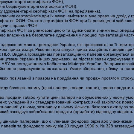
 документарні сертифікати ФОН);
­ні бездокументарні сертифікати ФОН);
 (документарні сертифікати ФОН на пред'явника).
ласник сертифікатів при їх викупі емітентом має право на дохід у гр
тифікатів ФОН. Оплата сертифікатів ФОН при їх розміщенні здійсню
одячи з правил ФОН.
тифікати ФОН за ринковою ціною та здійснювати з ними інші операц
право власника на безоплатне одержання у процесі приватизації ча
 одержання мають громадяни України, які проживають на її територ
ю приватизації. Рішення про випуск приватизаційних паперів прий
є НБУ. Видача громадянам привати­заційних паперів організується в
ицтвами України в інших державах, на підставі заяви одержувача 
 НБУ за по­годженням з Кабінетом Міністрів України. За приватиза
йснення розрахунків та як застава. Умови зберігання, обліку та по
гу яких пов'язаний з правом на придбання чи продаж протягом строку
виду базового активу (цінні папери, товари, кошти), право продати т
во продати та/або купити цінні папери на обумовлених у ньому умо
мент, укладений як стандартизований контракт, який закріплює право
визначений у ньому, зазначену в ньому кількість базового активу за
кий засвідчує зобов'язання продати (придбати) відповідну кількіст
­ці цінними паперами, що є членами фондової біржі або учасниками 
их паперів та фондового ринку від 23 грудня 1996 р. № 328 затверд