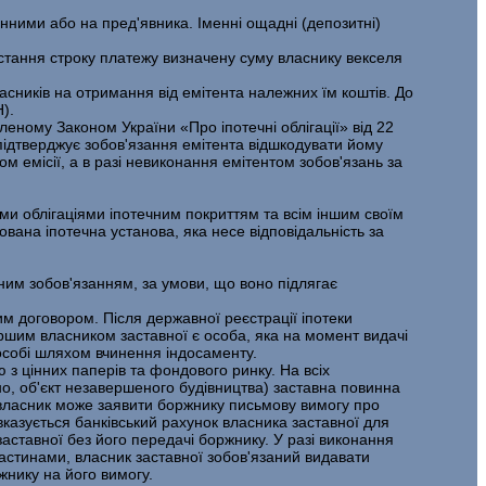
нними або на пред'явника. Іменні ощадні (депозитні)
астання строку платежу визначену суму власнику векселя
асників на отримання від емітента належних їм коштів. До
).
­леному Законом України «Про іпотечні облігації» від 22
і підтверджує зобов'язання емітента відшкодувати йому
ом емісії, а в разі невиконання емітентом зобов'язань за
ими облігаціями іпотечним покриттям та всім іншим своїм
вана іпотечна устано­ва, яка несе відповідальність за
ним зобов'язанням, за умови, що воно підлягає
им договором. Після державної реєстрації іпотеки
ршим власником заставної є особа, яка на момент видачі
 особі шляхом вчинення індосаменту.
з цінних паперів та фондового ринку. На всіх
о, об'єкт незавершеного будівни­цтва) заставна повинна
її власник може заявити боржнику письмову вимогу про
вказується банківський рахунок власника заставної для
аставної без його передачі боржнику. У разі виконання
астинами, власник заставної зобов'язаний видавати
жнику на його вимогу.