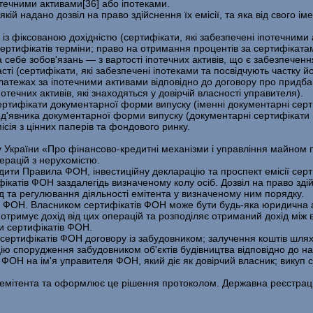
отечними активами[36] або іпотеками.
ій надано дозвіл на право здійснення їх емісії, та яка від свого іме
в із фіксованою дохідністю (сертифікати, які забезпечені іпотечними
ртифікатів тер­міни; право на отримання процентів за сертифікатам
себе зобов'язань — з вартості іпо­течних активів, що є забезпеченн
ті (сертифікати, які забезпечені іпотеками та посвідчують частку й
латежах за іпотечними активами відповідно до договору про придбан
течних активів, які знахо­дяться у довірчій власності управителя).
сертифікати документарної форми випуску (іменні документарні сер
ед'явника докумен­тарної форми випуску (документарні сертифікати 
сія з цінних паперів та фондового ринку.
 України «Про фінансово-кредитні механізми і управління майном п
ерацій з нерухомістю.
ити Правила ФОН, інвестиційну декларацію та проспект емісії серт
ікатів ФОН заздалегідь визначеному колу осіб. Дозвіл на право зді
 та регулювання діяльності емі­тента у визначеному ним порядку.
й ФОН. Власником сертифікатів ФОН може бути будь-яка юридична а
ю, отримує дохід від цих операцій та розподіляє отриманий дохід м
и сертифікатів ФОН.
ертифікатів ФОН договору із забудовником; залучення коштів шлях
цію спорудження забудовни­ком об'єктів будівництва відповідно до н
 ФОН на ім'я управителя ФОН, який діє як до­вірчий власник; викуп с
 емітента та оформлює це рішення протоколом. Державна реєстраці