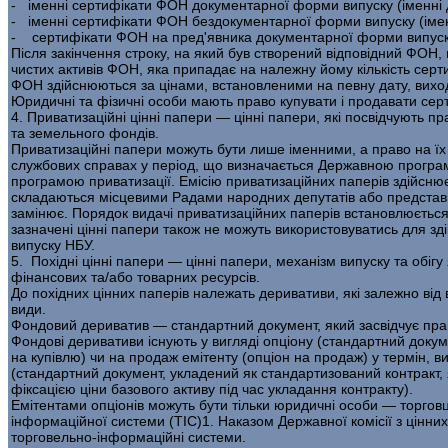
- іменні сертифікати ФОН документарної форми випуску (іменні
- іменні сертифікати ФОН бездокументарної форми випуску (імен
- сертифікати ФОН на пред'явника документарної форми випуску
Після закінчення строку, на який був створений відповідний ФОН, в
чистих активів ФОН, яка припадає на належну йому кількість сер
ФОН здійснюються за цінами, вста­новленими на певну дату, вих
Юридичні та фізичні особи мають право купувати і продавати сер­
4. Приватизаційні цінні папери — цінні папери, які посвідчують 
та земельного фондів.
Приватизаційні папери можуть бути лише іменними, а право на їх
службових справах у період, що визначається Державною програмо
програмою приватизації. Емісію приватизаційних паперів здійсню
складаються місцевими Радами народних депутатів або представн
замінює. Порядок видачі приватизаційних паперів встановлюється
зазначені цінні папери також не можуть використовуватись для зді
випуску НБУ.
5. Похідні цінні папери — цінні папери, механізм випуску та обі
фінансових та/або товарних ресурсів.
До похідних цінних паперів належать деривативи, які залежно від 
види.
Фондовий дериватив — стандартний документ, який засвідчує пра
Фондові деривативи існують у вигляді опціону (стандартний до­ку
на купів­лю) чи на продаж емітенту (опціон на продаж) у термін, 
(стандартний документ, укладений як стандартизований контракт, я
фіксацією ціни базового активу під час укладання контракту).
Емітентами опціонів можуть бути тільки юридичні особи — торгов
інформаційної систе­ми (ТІС)1. Наказом Державної комісії з цінн
торговельно-інформаційні системи.