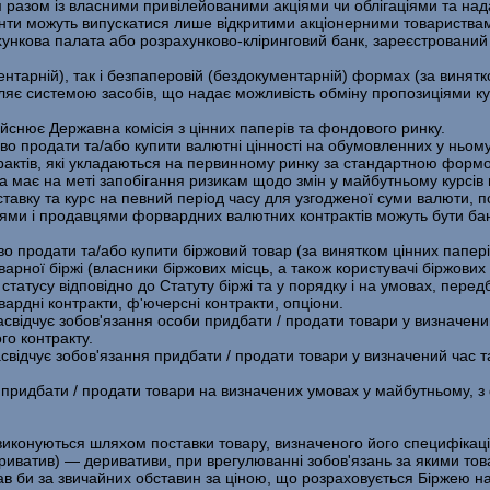
ом разом із власними привілейованими акціями чи облігаціями та на
нти можуть випускатися лише від­критими акціонерними товариствами
хункова палата або розрахунково-кліринговий банк, зареєстрований
ентарній), так і безпаперовій (бездокументарній) формах (за винятк
авляє системою засобів, що надає можливість обміну пропозиціями ку
й­снює Державна комісія з цінних паперів та фондового ринку.
о продати та/або купити валютні цінності на обумовленних у ньо­м
рактів, які укладаються на первинному ринку за стандартною формо
має на меті запобігання ризикам щодо змін у майбутньому курсів 
 ставку та курс на певний період часу для узгодженої суми валюти, 
упцями і продавцями форвардних валютних конт­рактів можуть бути б
о продати та/або купити біржовий товар (за винятком цінних папе­р
рної біржі (власники біржових місць, а також користувачі біржових м
статусу відповідно до Статуту біржі та у порядку і на умовах, пере
ардні контракти, ф'ючерсні контракти, опціони.
свідчує зобов'язання особи придбати / продати товари у визначени
го контракту.
відчує зобов'язання придбати / продати товари у визначений час т
придбати / продати товари на визначених умовах у майбутньому, з ф
иконуються шляхом поставки товару, визначеного його специфікаціє
риватив) — деривативи, при врегулюванні зобов'язань за якими тов
мав би за звичайних обставин за ціною, що розраховується Біржею на