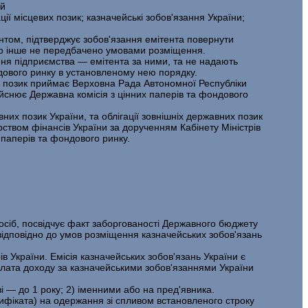
ий
ції місцевих позик; казначейські зобов'язання України;
н­том, підтверджує зобов'язання емітента повернути
якщо інше не передбачено умовами розміщення.
ання підприємства — емітента за ними, та не надають
ндового ринку в уста­новленому нею порядку.
вих позик приймає Верховна Рада Автономної Республіки
йснює Державна ко­місія з цінних паперів та фондового
вних позик України, та облігації зовнішніх державних позик
­ством фінансів України за дорученням Кабінету Міністрів
 паперів та фондового ринку.
осіб, посвідчує факт заборгованості Державного бюджету
відповідно до умов розміщення казначейських зобов'язань
в України. Емісія казначейських зобов'язань України є
плата доходу за казначейськими зобов'язаннями України
ві — до 1 року; 2) іменними або на пред'явника.
и­фіката) на одержання зі спливом встановленого строку