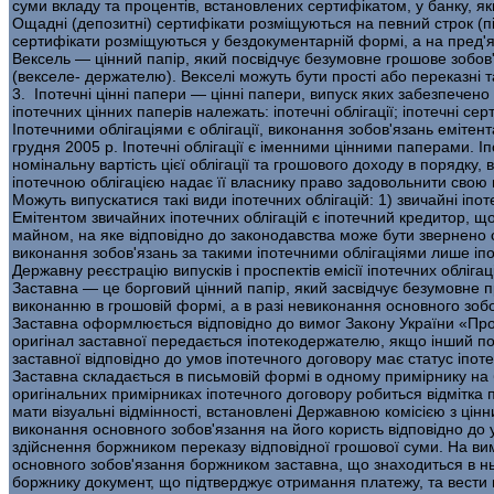
суми вкладу та процентів, встановлених сертифікатом, у банку, як
Ощадні (депозитні) сертифікати розміщуються на певний строк (пі
сертифікати розміщують­ся у бездокументарній формі, а на пред'
Вексель — цінний папір, який посвідчує безумовне грошове зобов
(векселе- держателю). Векселі можуть бути прості або переказні т
3. Іпотечні цінні папери — цінні папери, випуск яких забезпечено
іпотечних цінних паперів належать: іпотечні облігації; іпотечні се
Іпотечними облігаціями є облігації, виконання зобов'язань емі­тен
грудня 2005 р. Іпотечні облігації є іменними цінними паперами. І
номінальну вартість цієї об­лігації та грошового доходу в порядку
іпотечною облігацією надає її власнику право задовольнити свою 
Можуть випускатися такі види іпотечних облігацій: 1) звичайні іпотеч
Емітентом звичайних іпотечних облігацій є іпотечний кредитор, щ
майном, на яке відповідно до законодавства може бути звернено ст
виконання зобов'язань за такими іпо­течними облігаціями лише іп
Державну реєстрацію випусків і проспектів емісії іпотечних обліга
Заставна — це борговий цінний папір, який засвідчує безумовне 
виконанню в грошовій фор­мі, а в разі невиконання основного зоб
Заставна оформлюється відповідно до вимог Закону України «Про і
оригінал заставної пе­редається іпотекодержателю, якщо інший п
заставної відповідно до умов іпотечного договору має статус іпо
Заставна складається в письмовій формі в одному примірнику на 
оригінальних примірниках іпотечного договору робиться відмітка 
мати візуальні відмінності, встановлені Дер­жавною комісією з ці
виконання основного зобов'язання на його користь відповідно до 
здійснення боржником переказу відповідної грошової суми. На вим
основного зобов'язання боржни­ком заставна, що знаходиться в н
боржнику документ, що підтверджує отримання платежу, та вести н