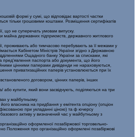
о­шовій формі у сумі, що відповідає вартості частки
ється тільки грошовими коштами. Розміщення сертифікатів
ії, що не суперечать умовам випуску.
стки майна державних підприємств, державного житлового
ії, проживають або тимчасово перебувають за її межами у
мається Кабінетом Міністрів України згідно з Державною
ідділеннями Ощадного банку України за списками, які
та пред'явлення паспорта або документа, що його
ційними цін­ними паперами дивіденди не нараховуються,
гашення приватизаційних папе­рів установлюються при їх
,встановленого договором, цінних паперів, інших
а/ або купити, який вони засвідчують, поділяються на три
вах у майбутньому.
 його власника на придбання у емітента опціону (опціон
 зафіксованою при укладанні ціною) та ф ючерсу
ь базового активу у визначений час у майбутньому з
ор­ганізаційно оформленої позабіржової торговельно-
жено Положення про органі­заційно оформлені позабіржові