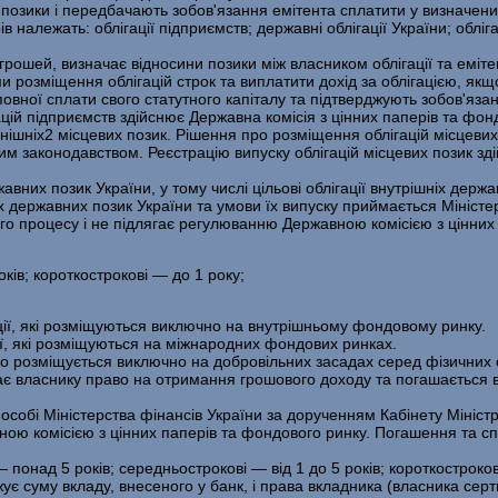
и позики і передбачають зобов'язання емітента сплатити у визначен
 належать: облігації підприємств; державні облігації України; обліга
грошей, визначає відносини позики між власником облігації та еміте
ами розміщення облігацій строк та виплатити дохід за облігацією, 
повної сплати свого статутного капіталу та підтверджують зобов'яз
ацій підприємств здійснює Державна комісія з цінних паперів та фо
ов- нішніх2 місцевих позик. Рішення про розміщення облігацій місце
м законодавством. Реєстрацію випуску облігацій місцевих позик зді
авних позик України, у тому числі цільові облігації внутрішніх держа
х державних позик України та умови їх випуску приймається Міністер
го процесу і не підлягає регулюванню Державною комісією з цінних
оків; короткострокові — до 1 року;
ції, які роз­міщуються виключно на внутрішньому фондовому ринку.
ії, які роз­міщуються на міжнародних фондових ринках.
о розміщується виключно на добровільних засадах серед фізичних 
ає власнику право на отримання грошового доходу та погашається 
собі Міністерства фінансів України за дорученням Кабінету Міні­стрі
ою комісією з цінних паперів та фондового ринку. Погашення та с
— понад 5 років; середньострокові — від 1 до 5 років; короткостро­ко
ує суму вкладу, внесеного у банк, і права вкладника (власника серт