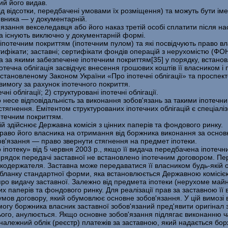
ий його видав.
д відсотки, передбачені умовами їх розміщення) та можуть бути іме
явника — у документарній.
'язання векселедавця або його наказ третій особі сплатити після н
а існують ви­ключно у документарній формі.
 іпотечним покриттям (іпотечним пулом) та які посвідчують право вл
ртифікати; за­ставні; сертифікати фондів операцій з нерухомістю (ФОН
та за якими забезпечене іпотечним покриттям[35] у порядку, встанов
потечна облігація засвідчує внесення грошових коштів її власником 
, встановленому Законом України «Про іпотечні облігації» та проспект
вимогу за рахунок іпотечного покриття.
ні облігації; 2) структуровані іпотечні облігації.
о несе відповідальність за виконання зобов'язань за такими іпотечн
ягнення. Емітентом структурованих іпотечних облігацій є спеціалізо
отечним покриттям.
цій здійснює Державна комісія з цінних паперів та фондового ринку.
право його власника на отримання від боржника виконання за основ
ов'язання — право звернути стягнення на предмет іпотеки.
потеку» від 5 червня 2003 р., якщо її видача передбачена іпотечн
орядок передачі заставної не встановлено іпотечним договором. Пе
текодержателя. Заставна може передаватися її власником будь-якій
бланку стандартної форми, яка встановлюється Державною комісією 
про видачу заставної. Залежно від предмета іпотеки (нерухоме майн
нних паперів та фондового ринку. Для реалізації прав за заставною 
умов договору, який обумовлює основне зобов'язання. У цій вимозі 
огу боржника власник заставної зобов'язаний пред'явити оригінал з
ього, анулюється. Якщо основне зобов'язання підлягає виконанню ч
алежний облік (реєстр) платежів за заставною, який надається бор