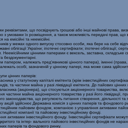
 реквізитами, що посвідчують грошові або інші майнові права, визн
но з умовами їх розміщен­ня, а також можливість передачі прав, що 
 на емісійні та неемісійні.
ників у межах одного випуску стосовно особи, яка бере на себе відпо­
ержавні облі­гації України; іпотечні сертифікати; іпотечні облігації; 
ни. Неемісійними цінними паперами є вексель, заставна, складське с
та бездокументарні.
им папером, належать пред'явникові цінного папера), іменні (права, 
алежать особі, зазна­ченій у цінному папері, яка може сама здійсн
упи цінних паперів:
ласника у статутному капіталі емітента (крім інвестиційних сертифі­к
дів, та частини майна у разі ліквідації емітента. До пайових цінних 
 власника (акціонера), що стосуються акціонерного товариства, вк
ня частини майна акціонерно­го товариства у разі його ліквідації, 
ого законодавства, що регулюють питання створен­ня, діяльності та
ску акцій здійснює Державна комісія з цінних паперів та фондового 
естиційним пайовим фондом, компанією з управління активами пайов
стиційної ком­панії та пайовому інвестиційному фонді.
ління активами інвестиційного фонду. Інвестиційні сертифікати мож
ідкритого та інтер- вального пайового інвестиційних фондів не нарах
нних паперів та фондового ринку.