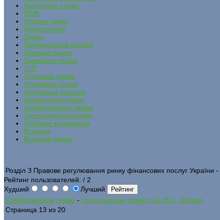
Налоговое право
ОБЖ
Охрана труда
Политология
Право
Прокурорский надзор
Римское право
Семейное право
ТГП
Трудовое право
Уголовное право
Уголовный процесс
Финансовое право
Хозяйственное право
Экологическое право
Учебные материалы
Кодексы
Военное право
Розділ З Правове регулювання ринку фінансових послуг України - 
Рейтинг пользователей:
/ 2
Худший
Лучший
Хозяйственное право
-
Господарське право: ч.2 (В.С. Мілаш)
Страница 13 из 20