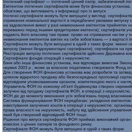
Іпотечний сертифікат — іпотечний цінний папір, забезпечений іп
Емітентом іпотечних сертифікатів може бути фінансова установа, як
обов'язки, що випливають з інформації про їх випуск.
Іпотечні сертифікати можуть бути випущені у вигляді: сертифіка­ті
отримання номінальної вартості в передбачені умовами випуску се
на задоволення вимог у разі не­виконання емітентом прийнятих на 
переважно перед іншими кредиторами емітента); сертифі­катів учас
надають його власнику такі права: право на отримання частки у п
невиконання емітентом взятих на себе зобов'язань — з вартості іпо
Сертифікати можуть бути випущені в одній з таких форм: іменні 
випуску (іменні бездокументарні сертифікати); сертифікати на пр
Реєстрацію випуску іпотечних сертифікатів здійснює Державна комі
Сертифікати фондів операцій з нерухомістю.
Банк або інша фінансова установа, яка відповідає вимогам Закону
червня 2003 р., може за власною ініціативою створювати Фонд оп
Для створення ФОН фінансова установа має розробити та затвер­д
шляхом відкритого продажу або безпосередньої пропозиції сертиф
відповідним уповноваженим органом, компетенцією якого є нагляд
Управитель ФОН по кожному об'єкті будівництва створює окреми
залучені від продажу сертифікатів ФОН, в операції з нерухоміст
ФОН діє до моменту виконання усіх зобов'язань перед власникам
Система функціонування ФОН передбачає: укладення емітентом с
інвестування залучених коштів в операції з нерухомістю; організа
права власності на нерухомість, набуту від здійснення управління
який був створений відповідний ФОН тощо.
Рішення про випуск сертифікатів ФОН приймає виконавчий орган
комісією з цінних паперів та фондового ринку.
Сертифікати ФОН можуть бути випущені в одній з таких форм: