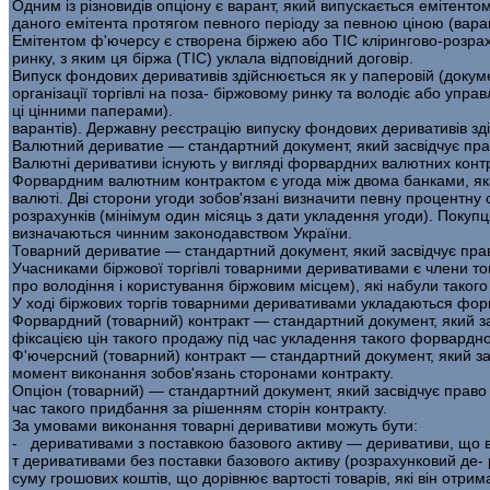
Одним із різновидів опціону є варант, який випускається емітент
даного емітента протягом певного періоду за певною ціною (вара
Емітентом ф'ючерсу є створена біржею або ТІС клірингово-роз­ра
ринку, з яким ця біржа (ТІС) уклала відповідний договір.
Випуск фондових деривативів здійснюється як у паперовій (доку­м
організації торгівлі на поза- біржовому ринку та володіє або упр
ці цінними паперами).
варантів). Державну реєстрацію випуску фондових деривативів зді
Валютний дериватие — стандартний документ, який засвідчує прав
Валютні деривативи існують у вигляді форвардних валютних конт­
Форвардним валютним контрактом є угода між двома банками, яка 
валюті. Дві сторони угоди зобов'язані визначити певну процентну
розрахунків (мінімум один місяць з дати укла­дення угоди). Пок
визначаються чинним законодавством України.
Товарний дериватие — стандартний документ, який засвідчує прав
Учасниками біржової торгівлі товарними деривативами є члени това
про володіння і користування біржовим місцем), які набули такого 
У ході біржових торгів товарними деривативами укладаються фор­в
Форвардний (товарний) контракт — стандартний документ, який за
фіксацією цін такого продажу під час укладення такого форвардно
Ф'ючерсний (товарний) контракт — стандартний документ, який зас
момент ви­конання зобов'язань сторонами контракту.
Опціон (товарний) — стандартний документ, який засвідчує право 
час такого при­дбання за рішенням сторін контракту.
За умовами виконання товарні деривативи можуть бути:
- деривативами з поставкою базового активу — деривативи, що в
т деривативами без поставки базового активу (розрахунковий де- 
суму грошових коштів, що дорівнює вартості товарів, які він отри