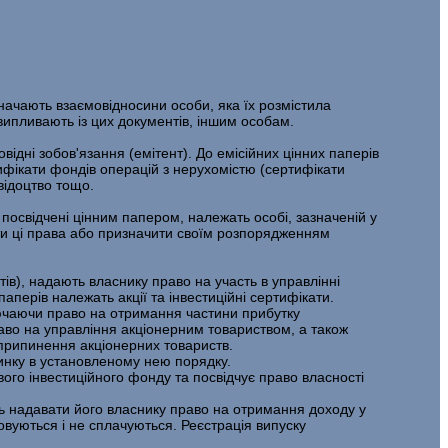
а­чають взаємовідносини особи, яка їх розмістила
випливають із цих докумен­тів, іншим особам.
відні зобов'язання (емітент). До емісійних цінних паперів
сертифікати фондів операцій з нерухомістю (сертифікати
відоцтво тощо.
по­свідчені цінним папером, належать особі, зазначеній у
ити ці права або призна­чити своїм розпорядженням
атів), надають власнику право на участь в управлінні
паперів належать акції та інвестиційні сертифікати.
лю­чаючи право на отримання частини прибутку
право на управління акціонерним товариством, а також
 припинення акціонерних товариств.
ринку в установленому нею порядку.
ого інвестиційного фонду та посвідчує право власності
уть надавати його власнику право на отримання доходу у
овуються і не спла­чуються. Реєстрація випуску