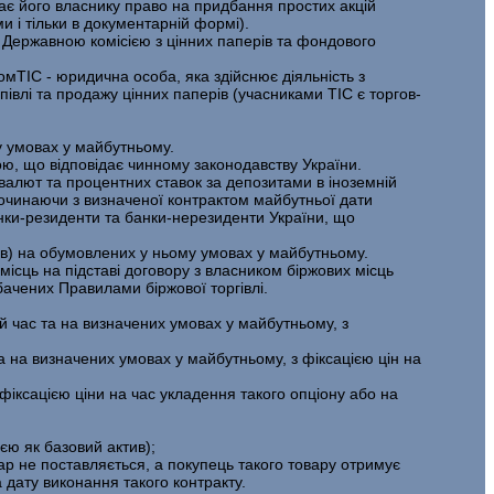
дає його власнику право на придбання простих акцій
 і тільки в документарній формі).
 Державною комісією з цінних паперів та фондового
омТІС - юридична особа, яка здійснює діяльність з
півлі та продажу цінних паперів (учасниками ТІС є торгов­
у умовах у майбутньому.
ю, що відповідає чинному законодавству України.
валют та процентних ставок за депозитами в іноземній
починаючи з визначеної конт­рактом майбутньої дати
анки-резиденти та банки-нерезиденти України, що
ів) на обумовлених у ньому умовах у майбутньому.
ісць на під­ставі договору з власником біржових місць
дбачених Правилами біржової торгівлі.
й час та на визначених умовах у майбутньому, з
а на визначених умовах у майбутньому, з фіксацією цін на
ік­сацією ціни на час укладення такого опціону або на
ю як базовий актив);
ар не поставляється, а покупець такого товару отримує
 дату виконання тако­го контракту.