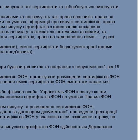
ні випускає такі сертифікати та зобов'язується виконувати
 активами та посвідчують такі права власників: право на
и на умовах інфор­мації про випуск сертифікатів; право
ям випуску сертифікатів з фіксованою дохідністю,
ого власника у платежах за іпотечними активами, та
ня сертифі­катів; право на задоволення вимог — у разі
тифікати); іменні сертифікати бездокументарної форми
на пред'явника).
ри будівництві житла та операціях з нерухомістю»1 від 19
и­фікатів ФОН, організувати розміщення сертифікатів ФОН
йснення емісії сертифікатів ФОН емітентам надається
бо фізична особа. Управитель ФОН інвестує кошти,
іж власниками сертифікатів ФОН на умовах Правил ФОН.
ом випуску та розміщення сертифікатів ФОН;
аданої за договором докумен­тації; проведення реєстрації
ертифікатів ФОН у власників після закінчення строку, на
я випусків сертифікатів ФОН здійснюється Державною