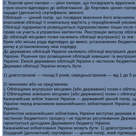
2. Боргові цінні папери — цінні папери, що посвідчують відносин
строк кошти відповідно до зобов'язання. До боргових цінних паперів
ощадні (депозитні) сертифікати; векселі.
Облігація — цінний папір, що посвідчує внесення його власником 
власникові облігації її номінальну вартість у передбачений умов
Облігації підприємств розміщуються підприємствами тільки після 
право на участь в управлінні емітентом. Реєстрацію випуску обліг
До облігацій місцевих позик належать облігації внутрішніх1 та з
Крим або міська рада відповідно до вимог, установлених бюджетни
ринку в установленому нею по­рядку.
До державних облігацій України належать облігації внутрішніх держ
України. Рішення про розміщення облігацій зовнішніх та внутрішні
України. Емісія державних облігацій України є частиною бюджетно
Державні облігації України можуть бути:
1) довгострокові — понад 5 років; середньострокові — від 1 до 5 р
2) іменними або на пред'явника.
1 Облігаціями внутрішніх місцевих (або державних) позик є обліга
2 Облігаціями зовнішніх місцевих (або державних) позик с облігац
Казначейське зобов 'язання України — державний цінний папір, щ
України перед власником казначейського зобов'язання України, д
України.
Емітентом казначейських зобов'язань України виступає держава в о
частиною бюджетного процесу і не підлягає регулюванню Державн
гарантується доходами Дер­жавного бюджету України.
Казначейські зобов'язання України можуть бути: 1) довгостроко­ві 
Ощадний (депозитний) сертифікат — цінний папір, який підтвер­дж