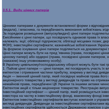
3.5.1. Види цінних паперів
Цінними паперами є документи встановленої форми з відповідними
(видала), і власника, га передбачають виконання зобов'язань згід
За порядком розміщення (випуску/видачі) цінні папери поділяють­ся
Емісійними є цінні папери, що посвідчують однакові права їх влас­
належать: ікції; облігації підприємств; облігації місцевих позик; д
ФОН); інвестиційні сер­тифікати; казначейські зобов'язання Украї
За формою існування цінні папери поділяються на документарні 
Цінні папери можуть бути на пред 'явника (права, посвідчені цінн
цінному папері) або ордерні (права, посвідчені цінним папером, н
(наказом) іншу уповноважену особу).
В Україниу цивільному/господарському обороті можуть бути такі гр
1. Пайові цінні папери — цінні папери, які посвідчують участь їх в
емітентом і отри­мання частини прибутку, зокрема у вигляді дивіден
Акція — іменний цінний папір, який посвідчує майнові права його
акціонерного товариства у вигляді дивідендів та право на отриман
немайнові права, передбачені ЦК України та ін­шими актами чинн
Емітентом акцій є тільки акціонерне товариство. Реєстрацію ви­пу
Інвестиційний сертифікат — цінний папір, який розміщується інв
інвестора на частку в інвестиційному фонді, взаємному фонді інве
Емітентом інвестиційних сертифікатів виступає компанія з управ­
вигляді дивіден­дів. Дивіденди за інвестиційними сертифікатами в
інвестиційних сертифікатів здійснюється Державною комісією з ці