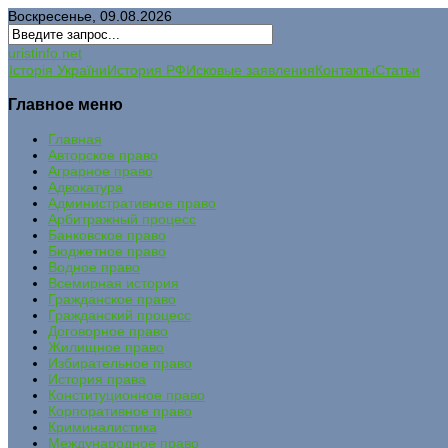
Воскресенье, 09.08.2026
uristinfo.net
Історія України
История РФ
Исковые заявления
Контакты
Статьи
Главное меню
Главная
Авторское право
Аграрное право
Адвокатура
Административное право
Арбитражный процесс
Банковское право
Бюджетное право
Водное право
Всемирная история
Гражданское право
Гражданский процесс
Договорное право
Жилищное право
Избирательное право
История права
Конституционное право
Корпоративное право
Криминалистика
Международное право