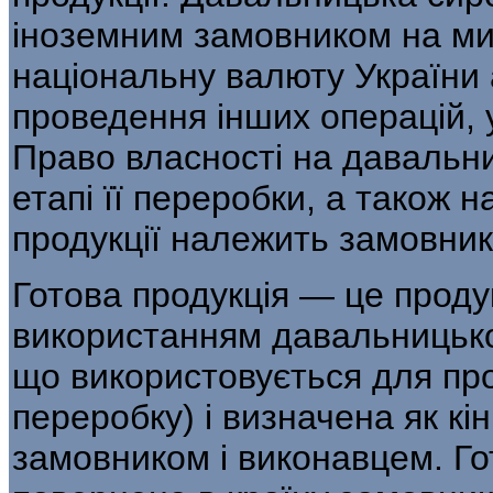
іноземним замовником на мит
національну валюту України 
проведення інших операцій, у
Право власності на давальн
етапі її переробки, а також н
продукції належить за­мовник
Готова продукція — це продук
використан­ням давальницької
що використовується для про
переробку) і визначена як кін
замовником і виконавцем. Го