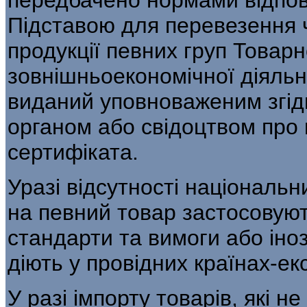
передбачено нормами відпов
Підставою для перевезення 
продукції певних груп Товар
зовнішньоекономічної діяльно
виданий уповноваженим згід
органом або свідоцтвом про 
сертифіката.
Уразі відсутності національн
на пев­ний товар застосовуют
стандарти та вимоги або іно
діють у провідних країнах-ек
У разі імпорту товарів, які не