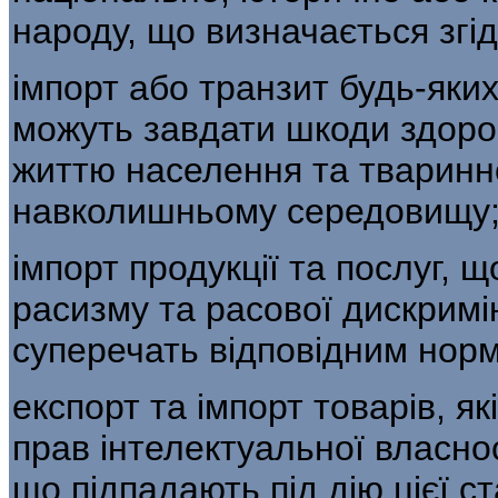
народу, що визначається згід
імпорт або транзит будь-яких
можуть завдати шкоди здоров
життю населення та тваринно
навколишньому середовищу
імпорт продукції та послуг, щ
расиз­му та расової дискримін
суперечать відповідним норм
експорт та імпорт товарів, я
прав інтелектуальної власнос
що підпадають під дію цієї с