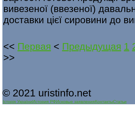
вивезеної (ввезеної) даваль­
доставки цієї сировини до в
<<
Первая
<
Предыдущая
1
>>
© 2021 uristinfo.net
Історія України
История РФ
Исковые заявления
Контакты
Статьи