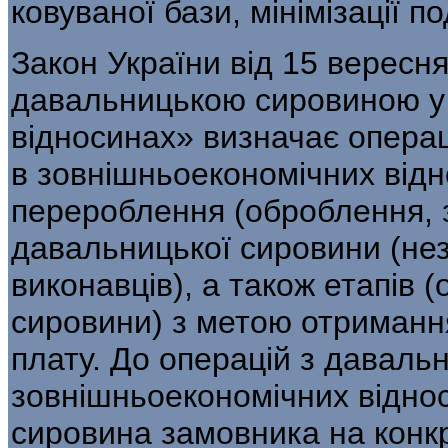
ковуваної бази, мінімізації п
Закон України від 15 вересня
давальниць­кою сировиною у
відносинах» визначає опе­р
в зовнішньоекономічних відно
перероблення (оброблення, з
давальницької сировини (нез
виконавців), а також етапів 
сировини) з метою отри­мання
плату. До операцій з давал
зовнішньоекономічних віднос
сировина замовника на конкр