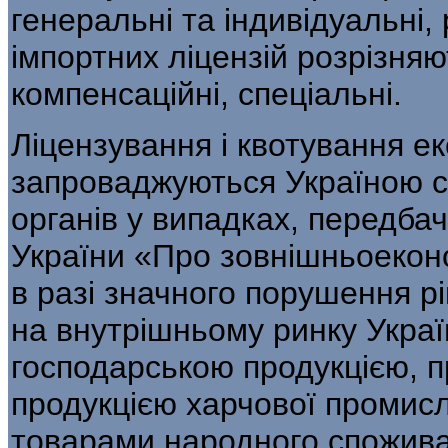
генеральні та індивідуальні, 
імпортних ліцензій розрізняю
компенсаційні, спе­ціальні.
Ліцензування і квотування ек
запроваджуються Україною са
органів у випадках, передба­ч
України «Про зовнішньоеконо
в разі значного порушення р
на внутрішньому ринку Украї
господарською продукцією, 
продукцією харчо­вої промис
товарами народного спожива