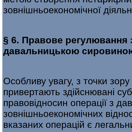
зовнішньоекономічної діяльно
§ 6. Правове регулювання 
давальницькою сировино
Особливу увагу, з точки зор
привертають здійснювані су
правовідносин операції з д
зовнішньоекономічних відно
вказаних операцій є легаль