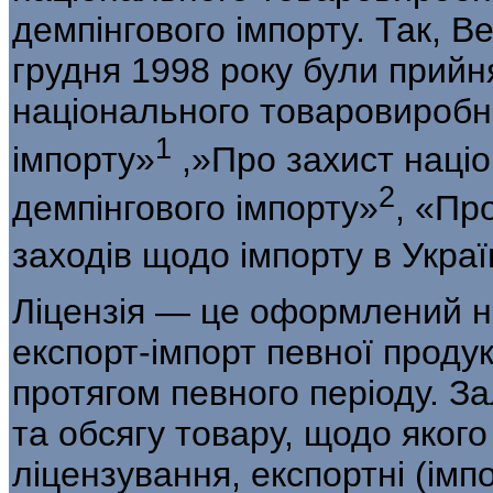
демпінгового імпорту. Так, 
груд­ня 1998 року були прийн
національного товаровиробн
1
імпорту»
,»Про захист націо
2
демпінгового імпорту»
, «Пр
заходів щодо імпорту в Укра
Ліцензія — це оформлений н
експорт-імпорт певної продук
протягом певного періо­ду. За
та обсягу товару, щодо яког
ліцензування, експортні (імпо