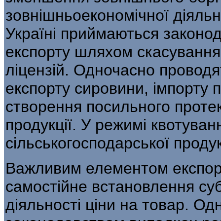
зовнішньоеко­номічної діяль
Україні приймаються законо­д
експорту шляхом скасування 
ліцензій. Одночасно провод
експорту сировини, імпорту 
створення посиль­ного проте
продукції. У режимі квоту­ван
сільськогосподарської продукц
Важливим елементом експорт
самостійне встановлення суб
діяльності ціни на то­вар. Од