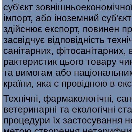
суб'єкт зовнішньоекономічної
імпорт, або іноземний суб'єкт
здійснює експорт, повинен п
засвідчує відповідність техні
санітарних, фітосанітарних, 
рактеристик цього товару ч
та вимогам або національни
країни, яка є провідною в ек­
Технічні, фармакологічні, сан
ветеринарні та екологічні ст
процедури їх застосування н
метою створення нетарифних