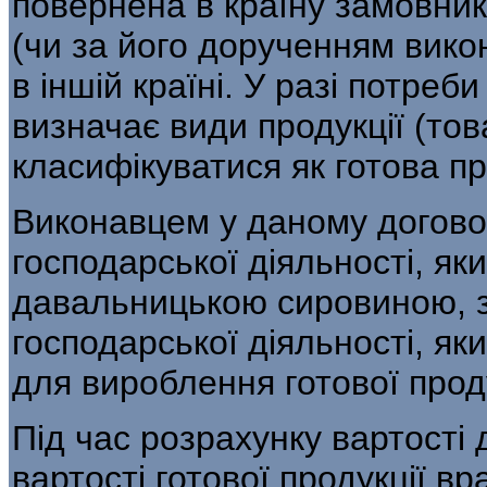
повернена в країну замовни
(чи за його дорученням вико
в іншій країні. У разі потреби
визначає види продукції (тов
класифікуватися як готова пр
Виконавцем у даному договор
господарської діяль­ності, як
давальницькою сировиною, з
господарської діяльності, як
для вироблення готової проду
Під час розрахунку вартості
вартості го­тової продукції в