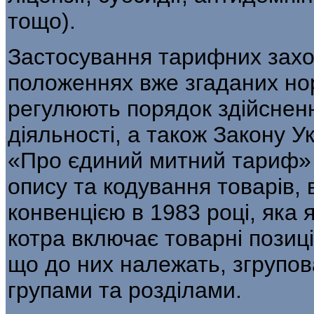
тощо).
Застосування тарифних захо
поло­женнях вже згаданих но
регулюють поря­док здійснен
діяльності, а також Закону Ук
«Про єдиний митний тариф» 
опису та кодування товарів,
конвенцією в 1983 році, яка
котра включає товарні позиції
що до них належать, згру­по
групами та розділами.