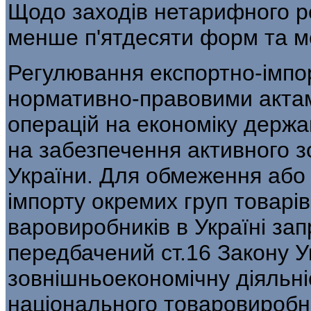
Щодо заходів нетарифного р
менше п'ятдесяти форм та м
Регулювання експортно-імпо
норма­тивно-правовими актам
операцій на еко­номіку держ
на забезпечення активного 
України. Для обмеження або 
імпорту окремих груп товарів
варовиробників в Україні за
передба­чений ст.16 Закону 
зовнішньоекономічну діяльні
національного товаровиробни