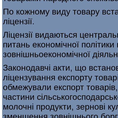
По кожному виду товару вст
ліцензії.
Ліцензії видаються централь
питань економічної політики н
зовнішньоеко­номічної діяльн
Законодавчі акти, що встан
ліцензування експорту товарі
обмежували експорт товарів, 
частини сільськогосподарсько
молочні продукти, зернові кул
зменшення зовнішнього боргу,