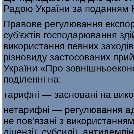
Радою України за подан­ням К
Правове регулювання експор
суб'єктів гос­подарювання 
використання певних заходів,
різновиду застосованих прий
України «Про зовнішньоеконо
поділенні на:
тарифні — засновані на вико
нетарифні — регулювання адм
не пов'язані з використання
ліцензії, субсидії, антидемпі