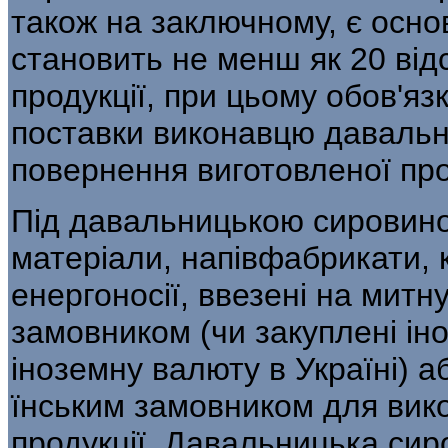
також на заключному, є основ
становить не менш як 20 відс
продукції, при цьому обов'яз
поставки виконавцю давальни
повернення виготовленої про
Під давальницькою сировино
матеріали, напівфабрикати, 
енергоносії, ввезені на митн
замовником (чи закуплені ін
іноземну валюту в Україні) аб
їнським замовником для вико
продукції. Давальницька си