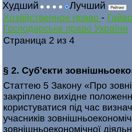
Худший
Лучший
Хозяйственное право
-
Гайв
Господарське право України
Страница 2 из 4
§ 2. Суб'єкти зовнішньоеко
Статтею 5 Закону «Про зовн
закріпле­но вихідне положен
користуватися під час визнач
учасників зовнішньоекономічн
зовнішньоекономічної діяльн