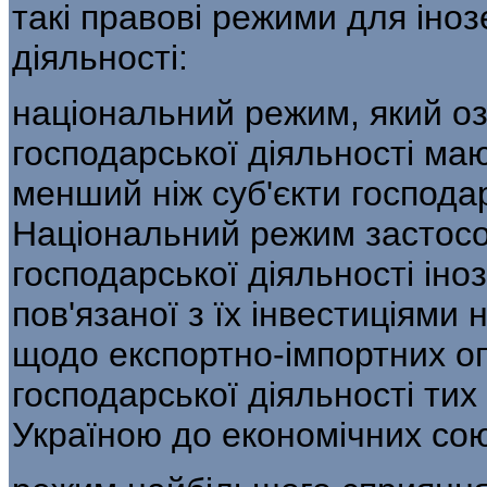
такі правові режими для іноз
діяльності:
національний режим, який оз
госпо­дарської діяльності маю
менший ніж суб'єкти господар
Національний режим засто­со
господарської діяльності іноз
пов'язаної з їх інвестиціями н
щодо експортно-імпортних оп
госпо­дарської діяльності тих
Україною до еко­номічних сою