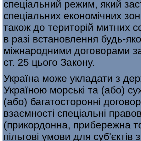
спеціальний режим, який зас
спеціальних економічних зон з
також до територій мит­них со
в разі встановлення будь-яко
міжнародними договорами за
ст. 25 цього Закону.
Україна може укладати з дер
Україною морські та (або) су
(або) багатосторонні догово
взаємності спеціальні правов
(прикордонна, прибережна то
пільгові умови для суб'єктів