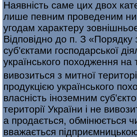
Наявність саме цих двох кате
лише певним проведеним ни
угодам ха­рактеру зовнішньое
Відповідно до п. З «Поряд­ку
суб'єктами господарської дія
українського походження на т
вивозиться з митної територі
продукцією українського пох
власність іноземним суб'єкто
території України і не виво­з
а продається, обмінюється ч
вважається підприємницькою 