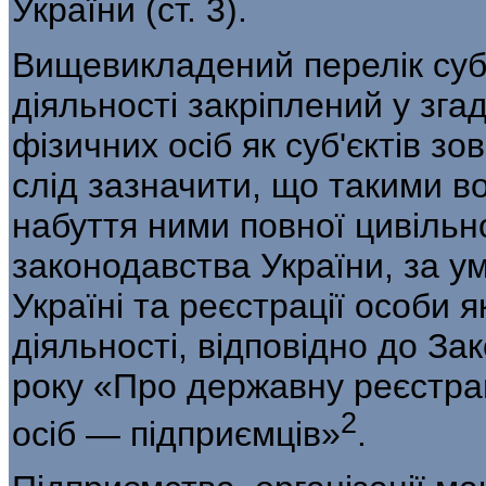
Укра­їни (ст. 3).
Вищевикладений перелік суб'
діяль­ності закріплений у зг
фізичних осіб як суб'єктів зо
слід зазначити, що такими в
набуття ними повної цивільної
законодавства України, за у
Україні та реєстрації особи я
діяльності, відповідно до За
року «Про державну реєстра
2
осіб — підприємців»
.