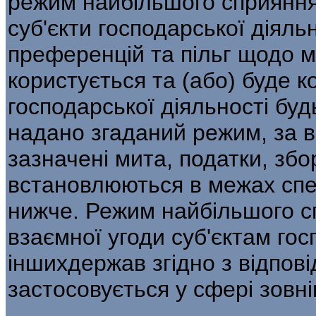
режим найбільшого сприяння,
суб'єкти господарської діяль
преференцій та пільг щодо ми
користується та (або) буде к
господарської діяльності буд
надано згаданий режим, за в
зазначені мита, по­датки, збо
встановлюються в межах спе
нижче. Режим найбільшого с
взаємної угоди суб'єктам гос
іншихдержав згідно з відпов
застосовується у сфері зовні