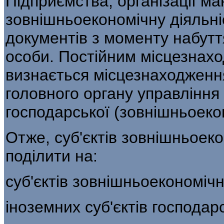
Підприємства, організації м
зовнішньоеко­номічну діяльні
документів з моменту на­бут
особи. Постійним місцезнах
визнається місцезнаходження
головного органу управління 
господарської (зовнішньоекон
Отже, суб'єктів зовнішньоек
поділи­ти на:
суб'єктів зовнішньоекономічн
іноземних суб'єктів господарс