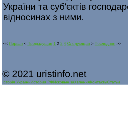
України та суб'єктів господа
відносинах з ними.
<<
Первая
<
Предыдущая
1
2
3
4
Следующая
>
Последняя
>>
© 2021 uristinfo.net
Історія України
История РФ
Исковые заявления
Контакты
Статьи