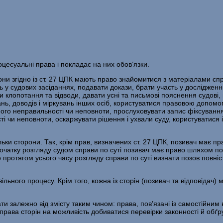
цесуальні права і покладає на них обов’язки.
они згідно із ст. 27 ЦПК мають право знайомитися з матеріалами спра
ь у судових засі­даннях, подавати докази, брати участь у дослідженн
ти клопотання та відводи, давати усні та письмові пояснення судові
ань, доводів і міркувань інших осіб, користуватися правовою допом
 його непра­вильності чи неповноти, прослуховувати запис фіксуванн
ості чи неповноти, оскар­жувати рішення і ухвали суду, користуват
ьки сторони. Так, крім прав, визначених ст. 27 ЦПК, позивач має п
очатку роз­гляду судом справи по суті позивач має право шляхом по
о протягом усього часу розгляду справи по суті визнати позов повні
ільного процесу. Крім того, кожна із сторін (позивач та відповідач)
ати залежно від змісту таким чином: права, пов’язані із самостійним
рава сторін на мож­ливість добиватися перевірки законності й обґру