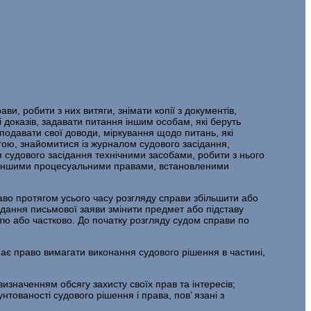
ви, робити з них витяги, знімати копії з документів,
і доказів, задавати питання іншим особам, які беруть
, подавати свої доводи, міркування щодо питань, які
огою, знайомитися із журналом судового засідання,
я судового засідання технічними засобами, робити з нього
ися іншими процесуальними правами, встановленими
раво протягом усього часу розгляду справи збільшити або
дання пись­мової заяви змінити предмет або підставу
стю або частково. До початку роз­гляду судом справи по
 має право вимагати виконання судового рішення в частині,
 визначенням обсягу захисту своїх прав та інтересів;
нтованості судового рішення і права, пов’ язані з