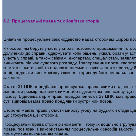
§ 2. Процесуальні права та обов’язки сторін
Цивільне процесуальне законодавство надає сторонам широкі про­
Як особи, які беруть участь у справі позовного провадження, сто­р
долучених до справи, одержувати копії рішень, ухвал, брати участ
участь у справі, а також свідкам, експертам, спеціалістам, заявля
виникають під час судового розгляду, і заперечення проти клопот
знімати з нього копії та подавати письмові зауваження з приводу
копії, подавати пись­мові зауваження з приводу його неправильн
законом.
Стаття 31 ЦПК передбачає процесуальні права, якими наділені тіл
зменшити розмір позовних вимог або відмовитися від позову. До п
позову. Відповідач, крім прав, передбачених ст. 27 ЦПК, має прав
суті відповідач має право пред’явити зустрічний позов.
Сторони мають право укласти мирову угоду на будь-якій стадії цив
що стосу­ється цієї сторони.
Процесуальні права сторін різноманітні і тому їх доцільно згрупу­в
права, пов’язані з використанням процесуальних засобів захисту; п
примусовим виконанням рішень.