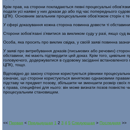
Крім прав, на сторони покладаються певні процесуальні обов’язки
подати усі наявні у них докази до або під час попереднього судово
ЦПК). Основним загальним процесуаль­ним обов’язком сторін є те,
У сфері доказування кожна сторона повинна довести ті обставини, н
Сторони зобов’язані з’явитися за викликом суду у разі, якщо суд 
Особа, яка просить про виклик свідка, у своїй заяві повинна зазна
У заяві про витребування доказів (письмових або речових) сторона
обставини, які мають підтвердити цей доказ. Крім того, цивільне
головуючого, додержуватися в судовому за­сіданні встановленого по
ЦПК), тощо.
Відповідно до закону сторони користуються рівними процесуаль­н
означає, що сторо­ни користуються винятково однаковими правами.
підставу чи предмет позову, збіль­шити чи зменшити розмір своїх 
є права, специфічні для нього: він може визнати позов повністю чи
процесуальним становищем.
<<
Первая
<
Предыдущая
1
2
3
4
5
Следующая
>
Последняя
>>