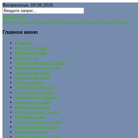
Воскресенье, 09.08.2026
uristinfo.net
Історія України
История РФ
Исковые заявления
Контакты
Статьи
Главное меню
Главная
Авторское право
Аграрное право
Адвокатура
Административное право
Арбитражный процесс
Банковское право
Бюджетное право
Водное право
Всемирная история
Гражданское право
Гражданский процесс
Договорное право
Жилищное право
Избирательное право
История права
Конституционное право
Корпоративное право
Криминалистика
Международное право