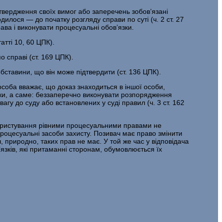
­твердження своїх вимог або заперечень зобов’язані
илося — до початку роз­гляду справи по суті (ч. 2 ст. 27
ава і виконувати процесуальні обов’язки.
т­ті 10, 60 ЦПК).
 справі (ст. 169 ЦПК).
обставини, що він може підтвердити (ст. 136 ЦПК).
осо­ба вважає, що доказ знаходиться в іншої особи,
зки, а саме: беззаперечно ви­конувати розпорядження
агу до суду або встановлених у суді правил (ч. 3 ст. 162
 користування рівними процесуальними правами не
процесуальні засоби захисту. Позивач має право змінити
, природно, таких прав не має. У той же час у відповідача
’язків, які притаманні сторонам, обумовлюється їх