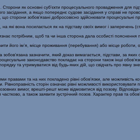
. Сторони як основні суб’єкти процесуального провадження для під
го засідання, а якщо попереднє судове засідання у справі не провод
 що сторони зобов’язані добросовісно здій­снювати процесуальні пр
а які вона посилається як на підставу своїх вимог і заперечень (ста
визнає потрібним, щоб та чи інша сторона дала особисті пояснення по
­чити його ім’я, місце проживання (перебування) або місце роботи, 
 зобов’язана зазначити, який доказ вимагається, підстави, за яких 
 процесуальне законодавство покладає на сторони також інші обов’я
рядку та утримуватися від будь-яких дій, що свідчать про явну знев
ими правами та на них покладено рівні обов’язки, але можливість
 Рівноправність сторін означає рівні можливості використовувати 
позовних вимог, врешті-решт може відмовитися від позову. Відповідач
 частково, а також заявити зустрічний позов. Харак­тер прав та обов