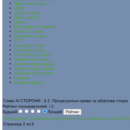
Налоговое право
ОБЖ
Охрана труда
Политология
Право
Прокурорский надзор
Римское право
Семейное право
ТГП
Трудовое право
Уголовное право
Уголовный процесс
Финансовое право
Хозяйственное право
Экологическое право
Учебные материалы
Кодексы
Военное право
Глава ХІ СТОРОНИ - § 2. Процесуальні права та обов’язки сторін
Рейтинг пользователей:
/ 2
Худший
Лучший
Гражданское процессуальное право
-
Курс цивільного процесу (В
Страница 2 из 5