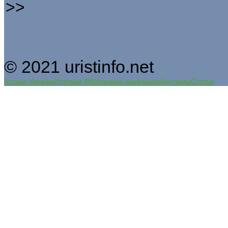
>>
© 2021 uristinfo.net
Історія України
История РФ
Исковые заявления
Контакты
Статьи