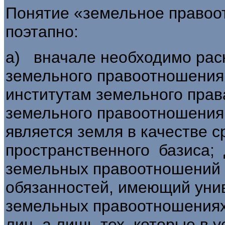
Понятие «земельное правоо
по­этапно:
а) вначале необходимо рас
земельного пра­воотношения
институтам земельного прав
земельного правоотношения
является земля в качестве с
простран­ственного базиса;
земельных правоотношений 
обязанностей, имеющий унив
земельных правоотношениях 
лиц, а лишь тех, которые в 