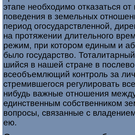
этапе необходимо отказаться от
поведения в земельных отношени
период огосударствленной, дирек
на протяжении длительного врем
режим, при котором единым и а
было государство. Тоталитарный
шийся в нашей стране в послево
всеобъ­емлющий контроль за лич
стремивше­гося регулировать все
нибудь важ­ные отношения межд
единственным собственником зем
вопросы, связан­ные с владение
ею.