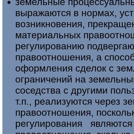
земельные процессуальн
выражаются в нор­мах, у
возникновения, прекращен
материальных правоотнош
регулирова­нию подверга
правоотношения, а способ
оформления сделок с земл
ограничений на земельны
сосед­ства с другими поль
т.п., реализуют­ся через
правоотношения, посколь
регулирования являютс