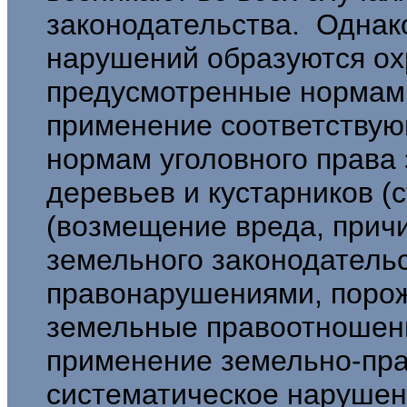
законодательства. Однако
нару­шений образуются о
предусмотренные нормами
применение соответствую
нормам уголовного права 
деревьев и кустарников (с
(возме­щение вреда, при
земельного законодатель
правонарушениями, поро
земельные правоотношени
применение земельно-пра
систематическое нарушен