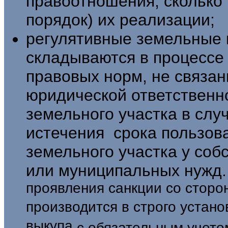
правоотношения, сколько 
порядок) их реали­зации;
регулятивные земельные 
складывают­ся в процессе
правовых норм, не связан
юридической ответственн
земель­ного участка в сл
истечения срока пользов
земельного участка у соб
или муниципальных нужд.
проявления санкции со сторон
производится в строго устан
выкупа
с обязательным учето