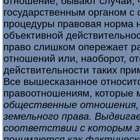
отношение, бывают случаи, 
государственным органом с
процеду­ры правовая норма 
объективной дей­ствительнос
право слишком опережа­ет 
отношений или, наоборот, от
действительности таких прим
Все вышесказанное относит
правоотношениям, которые 
общественные отношения, 
земельного права. Выдвига
соответствии с которым 
понимаются как фактичес