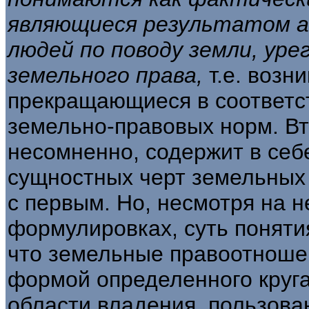
явля­ющиеся результатом а
людей по поводу земли, ур
земельного права,
т.е. воз
прекращающиеся в соответст
земельно-правовых норм. В
несомненно, содер­жит в себ
сущностных черт земельных
с первым. Но, несмотря на 
формулировках, суть понятия
что земельные правоотноше
формой опре­деленного круг
области владения, пользо­в