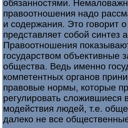
обязанностями. Немаловажны
правоотношения надо рассм
и содержа­ния. Это говорит 
представляет собой син­тез а
Правоотношения показывают
государством объективные з
общества. Ведь именно госу
компетентных орга­нов прин
правовые нормы, которые п
регулировать сложившиеся 
модействия людей, т.е. общ
далеко не все общественны