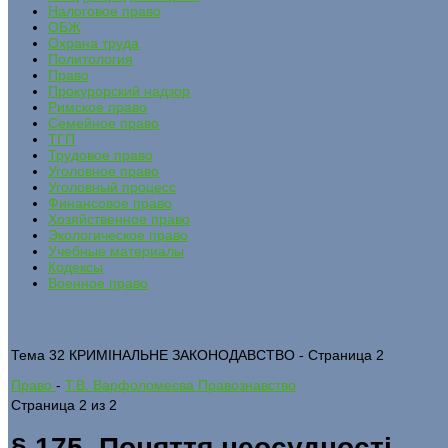
Налоговое право
ОБЖ
Охрана труда
Политология
Право
Прокурорский надзор
Римское право
Семейное право
ТГП
Трудовое право
Уголовное право
Уголовный процесс
Финансовое право
Хозяйственное право
Экологическое право
Учебные материалы
Кодексы
Военное право
Тема 32 КРИМІНАЛЬНЕ ЗАКОНОДАВСТВО - Страница 2
Право
-
Т.В. Варфоломеєва Правознавство
Страница 2 из 2
§ 175. Поняття неосудності