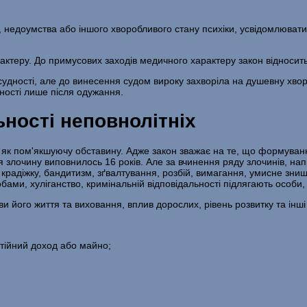
, недоумства або іншого хворобливого стану психіки, усвідомлювати 
ктеру. До примусових заходів медичного характеру закон відносить г
судності, але до винесення судом вироку захворіла на душевну хворо
ності лише після одужання.
ьності неповнолітніх
 як пом'якшуючу обставину. Адже закон зва­жає на те, що формуванн
ня злочину виповнилось 16 років. Але за вчинення ряду злочинів, на
ня, крадіжку, бандитизм, зґвалтування, розбій, вимагання, умисне з
бами, хуліганство, кримінальній відповідальності під­лягають особи,
 його життя та виховання, вплив дорослих, рівень розвитку та інші
тійний доход або майно;