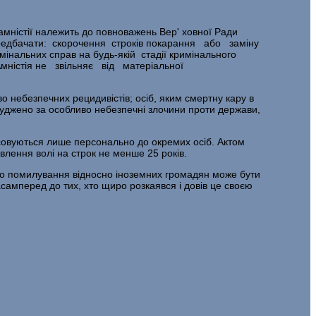
амністії належить до повноважень Вер' ховної Ради
передбачати: скорочення строків покарання або заміну
нальних справ на будь-якій стадії кримінального
 Амністія не звільняє від матеріальної
во небезпечних рецидивістів; осіб, яким смертну кару в
асуджено за особ­ливо небезпечні злочини проти держави,
осовуються лише персонально до окремих осіб. Актом
лення волі на строк не менше 25 років.
ро помилування відносно іно­земних громадян може бути
самперед до тих, хто щиро розкаявся і довів це своєю