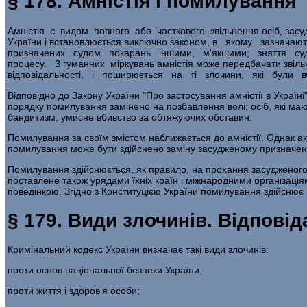
§ 178. Амністія і помилування
Амністія є видом повного або часткового звільнення осіб, засуд
України і встановлюється виключно законом, в якому зазначают
призначених судом покарань ін­шими, м'якшими; зняття судимо
процесу. З гуманних мір­кувань амністія може передбачати звіл
відповідальності, і поши­рюється на ті злочини, які були вч
Відповідно до Закону України "Про застосування амніс­тії в Україн
порядку помилування замінено на позбавлення волі; осіб, які мают
бандитизм, умис­не вбивство за обтяжуючих обставин.
Помилування за своїм змістом наближається до амніс­тії. Однак 
помилування може бути здійснено заміну засудженому призначеног
Помилування здійснюється, як правило, на прохання засудженого,
поставлене також урядами їхніх країн і міжнародними організаці
поведінкою. Згідно з Конституцією України помилування здійснює 
§ 179. Види злочинів. Відповід
Кримінальний кодекс України визначає такі види зло­чинів:
проти основ національної безпеки України;
проти життя і здоров'я особи;