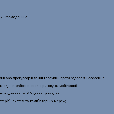
ни і громадянина;
огів або прекурсорів та інші злочини проти здоров'я населення;
ордонів, забезпечення при­зову та мобілізації;
оврядування та об'єднань гро­мадян;
ерів), систем та комп'ю­терних мереж;