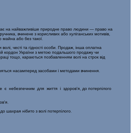
сягає на найважливіше природне право людини — право на
ручника, вчинене з корисливих або хуліганських мо­тивів,
ю майна або без такої.
олі, честі та гідності особи. Продаж, інша оплатна
ний кордон Ук­раїни з метою подальшого продажу чи
 праці тощо, караються позбавленням волі на строк від
різняться насамперед засобами і методами вчинення.
 не є небезпечним для життя і здоров'я, до потерпілого
ов'я.
о шахрая нібито з волі потерпілого.