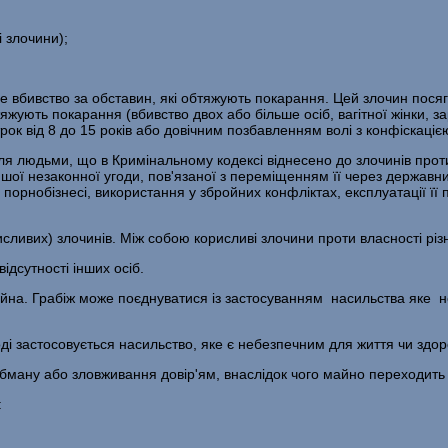
 злочини);
сне вбивство за обставин, які обтяжують покарання. Цей злочин по
яжують пока­рання (вбивство двох або більше осіб, вагітної жінки, за
трок від 8 до 15 років або довічним позбавленням волі з конфіскаціє
 людьми, що в Кримінальному кодексі відне­сено до злочинів проти в
іншої незаконної угоди, по­в'язаної з переміщенням її через держав
в порнобізнесі, використання у збройних конфліктах, експлуатації її
орисливих) злочинів. Між собою корисливі злочини проти власності 
ідсутності інших осіб.
майна. Грабіж може поєднуватися із засто­суванням насильства яке
і застосовується насильство, яке є небез­печним для життя чи здор
ану або зловживання довір'ям, внаслідок чого майно переходить д
: