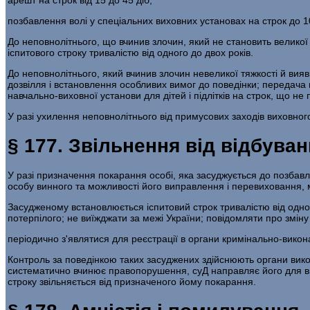
позбавлення волі у спеціальних виховних уста­новах на строк до 
До неповнолітнього, що вчинив злочин, який не стано­вить велико
іспитового строку тривалістю від одного до двох років.
До неповнолітнього, який вчинив злочин невеликої тяжкості й вия
дозвілля і встановлення особ­ливих вимог до поведінки; передача п
навчаль­но-виховної установи для дітей і підлітків на строк, що не
У разі ухилення неповнолітнього від примусових за­ходів виховно
§ 177. Звільнення від відбува
У разі призначення покарання особі, яка засуджується до позбавле
особу винного та можливості його виправлення і перевиховання, 
Засудженому встановлюється іспитовий строк триваліс­тю від одно
потерпілого; не виїжджати за межі України; повідомляти про змін
періодично з'являтися для реєстрації в органи криміналь­но-викона
Контроль за поведінкою таких засуджених здійснюють органи вико
систематично вчинює правопорушення, суД направляє його для ві
строку звільняється від при­значеного йому покарання.