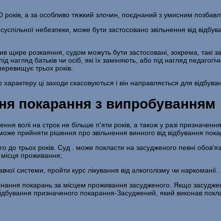
10 років, а за особливо тяж­кий злочин, поєднаний з умисним позба
ї суспільної небезпеки, може бути застосовано звільнення від відб
вив щире розкаяння, судом можуть бути застосовані, зокрема, такі
ід нагляд батьків чи осіб, які їх заміняють, або під нагляд педагог
 перевищує трьох років.
го характеру ці заходи скасовуються і він направляється для відбув
ння покарання з випробуванням
ння волі на строк не більше п'яти років, а також у разі призначенн
може прийняти рішення про звільнення винного від відбування пока
го до трьох років. Суд . може покласти на засудженого певні обов'я
у місця проживання;
вчої системи, пройти курс лікування від алко­голізму чи наркоманії.
нання покарань за місцем проживання засу­дженого. Якщо засуджен
дбування призначеного покарання-Засуджений, який виконав покладе