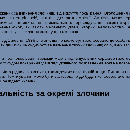
жених за вчинення злочинів, від відбуття пока' рання. Оголошення 
ься категорії осіб, котрі підлягають амністії. Амністія може 
сті; припинення кримі­нального переслідування; закриття кримі
ьнення жінок, які мають маленьких дітей, хворих, неповнолітніх.
инені до видання закону про амністію.
і" від 1 жовтня 1996 р. амністію не може бути застосовано до особли
ь дві і більше судимості за вчинення тяжких злочинів; осіб, яких з
акти про помилування завжди мають індивіду­альний характер і заст
о судом покарання у вигляді довічного позбавлення волі на позбав
 його рідних, захисника, громадських орга­нізацій тощо. Питання п
ями. Помилування може бути застосоване до будь-якої особи, але на
Пре­зидент України.
альність за окремі злочини