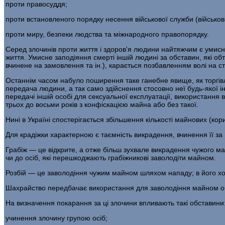
проти правосуддя;
проти встановленого порядку несення військової служби (військові
проти миру, безпеки людства та міжнародного правопорядку.
Серед злочинів проти життя і здоров'я людини най­тяжчим є уми
життя. Умисне заподіяння смерті іншій людині за обставин, які обт
вчинене на замовлення та ін.), карається позбав­ленням волі на с
Останнім часом набуло поширення таке ганебне явище, як торгівля
передача людини, а так само здійс­нення стосовно неї будь-якої 
передачі іншій особі для сексуальної експлуатації, використання 
трьох до восьми років з конфіскацією майна або без такої.
Нині в Україні спостерігається збільшення кількості майнових (к
Для крадіжки характерною є таємність викрадення, вчинення її за в
Грабіж — це відкрите, а отже більш зухвале викра­дення чужого 
чи до осіб, які перешкоджають грабіжникові заволодіти майном.
Розбій — це заволодіння чужим майном шляхом на­паду; в його ход
Шахрайство передбачає використання для заволодіння майном обм
На визначення покарання за ці злочини впливають такі обставини
учинення злочину групою осіб;