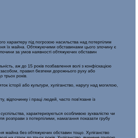
го характеру під погрозою насиль­ства над потерпілим
ння їх майна. Обтяжуючими обставинами цього злочину є
 злочини за умов наявності обтяжуючих обставин
ність, аж до 15 років позбавлення волі з конфіскацією
 засобом, правил безпеки дорожнього руху або
о трьох років.
к історії або культури, хулі­ганство, наругу над могилою,
, відпочинку і праці людей, часто пов'язане із
 суспільства, характеризуються особливою зухвалістю чи
для розправи з потерпілими, намагання показати грубу
ння майна без обтяжуючих обста­вин тощо. Хуліганство
лі на строк до трьох років. Хуліганство, вчинене групою