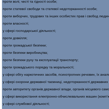
проти волі, честі та гідності особи;
проти статевої свободи та статевої недоторканнос­ті особи;
проти виборчих, трудових та інших особистих прав і свобод люди
проти власності;
у сфері господарської діяльності;
проти довкілля;
проти громадської безпеки;
проти безпеки виробництва;
проти безпеки руху та експлуатації транспорту;
проти громадського порядку та моральності;
у сфері обігу наркотичних засобів, психотроп­них речовин, їх анал
у сфері охорони державної таємниці, недотор­канності державних к
проти авторитету органів державної влади, ор­ганів місцевого сам
у сфері використання електронно-обчислюваль­них машин (комп'ют
у сфері службової діяльності;