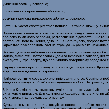
учинення злочину повторно;
проникнення в приміщення або житло;
розміри (вартість) викраденого або привласненого.
Останнім часом спостерігається поширення такого зло­чину, як ви
Вимаганням вважається вимога передачі індивідуаль­ного майна г
або близькими йому особами, розго­лошення відомостей, що гань
повторність його вчинення, здійснення його групою, погроза поте
караються позбавленням волі на строк до 15 ро­ків з конфіскацією
Значну суспільну небезпеку становлять собою злочини проти безпе
майна, може бути застосована судом за незаконне заволодіння т
експлуатації транспорту, що спричинило потерпілому середньої тяж
Серед злочинів проти громадського порядку і мораль­ності Криміна
жорстоке поводження з тва­ринами.
Найпоширенішим серед цих злочинів є хуліганство. Суспільна небез
завданням шкоди особі або пошко­дженням майна. На ґрунті хуліга
Згідно з Кримінальним кодексом хуліганство — це умисні дії, що
винятковим цинізмом. Для хулі­ганства характерним є вчинення д
силу, зневагу до громадського порядку.
Хуліганство може становити такі дії, як нанесення побоїв, легки
карається штрафом до 50 неопо­датковуваних мінімумів доходів гр