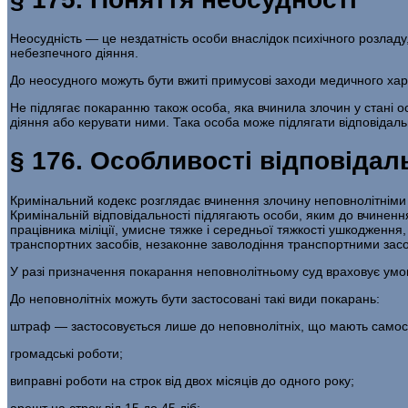
Неосудність — це нездатність особи внаслідок психіч­ного розладу
небезпечного діяння.
До неосудного можуть бути вжиті примусові заходи медичного хара
Не підлягає покаранню також особа, яка вчинила злочин у стані о
діяння або керувати ними. Така особа може підлягати відповідаль
§ 176. Особливості відповідал
Кримінальний кодекс розглядає вчинення злочину не­повнолітніми
Кримінальній відповідальності підля­гають особи, яким до вчинен
працівника міліції, умис­не тяжке і середньої тяжкості ушкоджен
транс­портних засобів, незаконне заволодіння транспортними за­со
У разі призначення покарання неповнолітньому суд враховує умови
До неповнолітніх можуть бути застосовані такі види покарань:
штраф — застосовується лише до неповнолітніх, що мають самос
громадські роботи;
виправні роботи на строк від двох місяців до одного року;
арешт на строк від 15 до 45 діб;