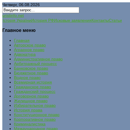
Четверг, 06.08.2026
uristinfo.net
Історія України
История РФ
Исковые заявления
Контакты
Статьи
Главное меню
Главная
Авторское право
Аграрное право
Адвокатура
Административное право
Арбитражный процесс
Банковское право
Бюджетное право
Водное право
Всемирная история
Гражданское право
Гражданский процесс
Договорное право
Жилищное право
Избирательное право
История права
Конституционное право
Корпоративное право
Криминалистика
Международное право