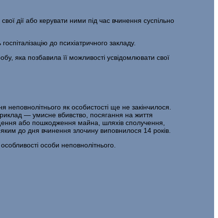
свої дії або керувати ними під час вчинення суспільно
оспіталізацію до психіатрич­ного закладу.
бу, яка позбавила її мож­ливості усвідомлювати свої
я неповнолітнього як особистості ще не закінчилося.
приклад — умис­не вбивство, посягання на життя
ни­щення або пошкодження майна, шляхів сполучення,
 яким до дня вчинення злочину випов­нилося 14 років.
 особливості особи неповнолітнього.