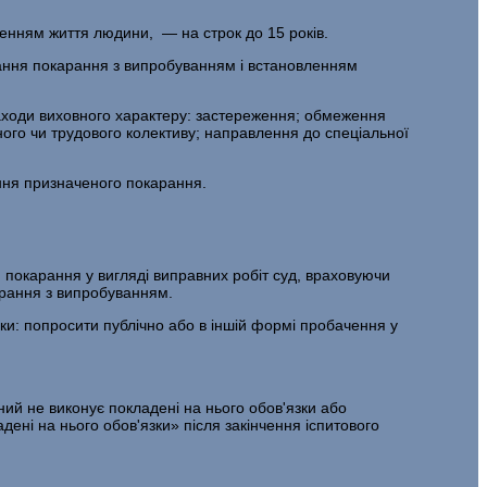
вленням життя людини, — на строк до 15 років.
ування покарання з випробуванням і встановленням
 заходи виховного характеру: застереження; обмеження
ічного чи трудового колективу; направлення до спеціальної
ання призначеного покарання.
я покарання у вигляді виправних робіт суд, враховуючи
рання з випробу­ванням.
зки: попросити публічно або в іншій формі пробачення у
ий не виконує покладені на нього обов'язки або
ні на нього обов'язки» після закінчення іспитового