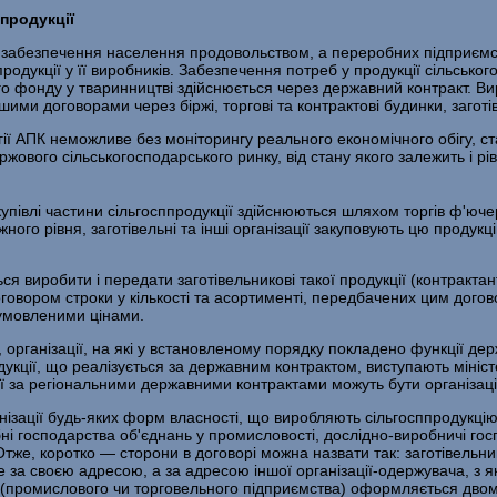
продукції
ї, забезпечення населення продо­вольством, а переробних підприєм
ї продукції у її виробни­ків. Забезпечення потреб у продукції сільс
го фонду у тварин­ництві здійснюється через державний контракт. 
ими договорами через біржі, торгові та контрактові будинки, заготів
АПК неможливе без моніторингу реального еконо­мічного обігу, стабі
ржового сільськогосподарського ринку, від стану якого залежить і рі
купівлі частини сільгосппродукції здійснюються шля­хом торгів ф'ю
ого рівня, заготівельні та інші організації за­куповують цю продукц
ся виробити і передати заготівельникові такої продукції (контрактан
овором строки у кількості та асортименті, передбачених цим догово
бумовленими цінами.
, організації, на які у встановленому порядку по­кладено функції держ
кції, що реалізується за державним контрак­том, виступають міністер
ї за регіональними державними контрактами можуть бути організації
ізації будь-яких форм власності, що виробляють сіль­госппродукцію.
обні господарства об'єднань у промисловості, дослідно-виробничі гос
 Отже, коротко — сторони в договорі можна назвати так: заготівельни
е за своєю адресою, а за адресою іншої організації-одержувача, з як
а (промисло­вого чи торговельного підприємства) оформляється дво