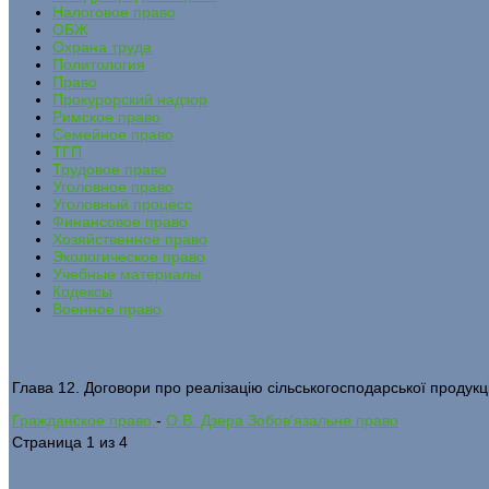
Налоговое право
ОБЖ
Охрана труда
Политология
Право
Прокурорский надзор
Римское право
Семейное право
ТГП
Трудовое право
Уголовное право
Уголовный процесс
Финансовое право
Хозяйственное право
Экологическое право
Учебные материалы
Кодексы
Военное право
Глава 12. Договори про реалізацію сільськогосподарської продукці
Гражданское право
-
О.В. Дзера Зобов'язальне право
Страница 1 из 4