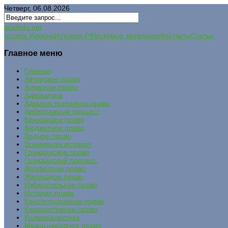
Четверг, 06.08.2026
uristinfo.net
Історія України
История РФ
Исковые заявления
Контакты
Статьи
Главное меню
Главная
Авторское право
Аграрное право
Адвокатура
Административное право
Арбитражный процесс
Банковское право
Бюджетное право
Водное право
Всемирная история
Гражданское право
Гражданский процесс
Договорное право
Жилищное право
Избирательное право
История права
Конституционное право
Корпоративное право
Криминалистика
Международное право