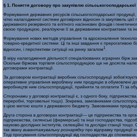
§ 1. Поняття договору про закупівлю сільськогосподарської 
Формування державних ресурсів сільсько­господарської продукці
чітко налагодженої системи договірних відносин із закупівель ціє
державного резервного та елітного насіннєвих фондів і генетично
своєю про­дукцією, реалізуючи її за державними контрактами та інш
Формування нових методів управління та вдосконалення технології 
товарно-кредитної системи. Ці та інші за­вдання є прерогативою бі
1
відносин, і перспективи ситуації на ринку загалом
.
В міру налагодження діяльності спеціалізованих аграрних бірж за
Оскільки біржова торгівля сільгосппродукцією ще не досягла належн
договорами контрактації.
За договором контрактації виробник сільгосппродукції зобов'язуєть
оперативне управління вироблену ним продукцію в обумовлені дог
виробництві ним сільгосппродукції, прийняти та оплатити Ті за о
Сторонами
у договорі контрактації є, з одного боку, під­приємства
переробні, торговельні тощо). Зокрема, замовника­ми сільгосппроду
з цією метою кошти з державного бюд­жету. Замовниками продукці
Друга сторона в договорах контрактації— це підприємства та орган
підприємства, селянські (фермерські) та інші госпо­дарства, підс
науково-дослідних інститутів, селекційні та дослідні станції тощо.
так звану
вивантажувальну рознарядку
про відправку продукції н
Тоді просування сільгосппродукції від господарства до споживач