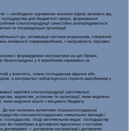
ств — необхідною сирови­ною значною мірою залежить від
ького господарства для бюджетної сфери, формування
Виробники сільгосппродукції самостійно розпоряджаються
ельні та посередницькі організації.
льності цін, оптимізації системи розра­хунків, створення
вень активності товаровиробника, і напруженість торгових
черсними і форвардними контрактами на цих біржах.
ію безпосередньо у її виробників пере­важно за
тові) у власність, повне господарське відання або
ром, а контрактант зобов'язується сприяти виробникові у
авної закупівлі сільгосппродукції (заго­тівельні,
ства, відомства, установи та орга­нізації, яким виділено
, яким виділено кошти з місцевого бюджету.
 До них належать колективні сільськогоспо­дарські
подарства сільськогосподарських на­вчальних закладів і
к і господарство. Іноді заго­тівельник видає господарству
ою він перебу­ває в договірних відносинах з поставки.
ма договорами — договором контрактації і договором