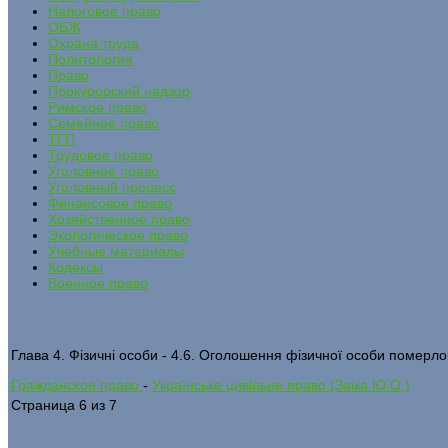
Налоговое право
ОБЖ
Охрана труда
Политология
Право
Прокурорский надзор
Римское право
Семейное право
ТГП
Трудовое право
Уголовное право
Уголовный процесс
Финансовое право
Хозяйственное право
Экологическое право
Учебные материалы
Кодексы
Военное право
Глава 4. Фізичні особи - 4.6. Оголошення фізичної особи померл
Гражданское право
-
Українське цивільне право (Заіка Ю.О.)
Страница 6 из 7