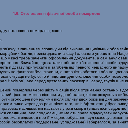
4.6. Оголошення фізичної особи померлою
рядку оголошена померлою, якщо:
в;
у зв'язку із вчиненням злочину чи від виконання цивільних обов'язк
 комерційних банків, привіз здавати в касу Головного управління Наці
, що у касі треба зачекати оформлення документів, а сам анулював о
реження. Звичайно, що за таких обставин "зникнення" особи відсут
ть підставу припускати її загибель від певного нещасного випадку,
джують не факт загибелі людини, а наявність обставин або нещасно
акої ситуації не було, то й підстави для оголошення особи померло
ал Нахімов", але серед врятованих пасажирів і серед трупів її не 
ений померлим через шість місяців після отримання останніх відомо
вказаний факт не можна відносити до обставин, які загрожують заги
ть бути оголошені померлими після спливу двох років від дня закінч
омерлим лише через два роки після того, як із Афганістану було вив
авових наслідків, які настають у разі смерті (видається свідоцтв
ться спадщина, але спадкоємці не мають права відчужувати нерухом
одержані відомості про її місцеперебування, суд скасовує рішення
особи безоплатно (подароване, успадковане) і збереглося, за виня