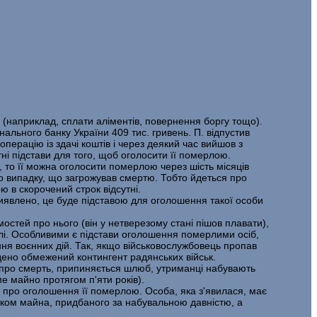
ів (наприклад, сплати аліментів, повернення боргу тощо).
онального банку України 409 тис. гривень. П. відпустив
перацію із здачі коштів і через деякий час вийшов з
ні підстави для того, щоб оголосити її померлою.
 то її можна оголосити померлою через шість місяців
го випадку, що загрожував смертю. Тобто йдеться про
ю в скорочений строк відсутні.
виявлено, це буде підставою для оголошення такої особи
стей про нього (він у нетверезому стані пішов плавати),
белі. Особливими є підстави оголошення померлими осіб,
ення воєнних дій. Так, якщо військовослужбовець пропав
едено обмежений контингент радянських військ.
о про смерть, припиняється шлюб, утриманці набувають
е майно протягом п'яти років).
 про оголошення її померлою. Особа, яка з'явилася, має
тком майна, придбаного за набувальною давністю, а