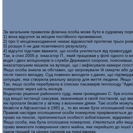
За загальним правилом фізична особа може бути в судовому по
1) вона відсутня за місцем постійного проживання;
2) про її місцезнаходження немає відомостей протягом трьох рокі
3) розшук її не дав позитивного результату;
4) відсутні підстави вважати, що особа ухиляється від правосуддя 
Так, в січні 2005 р. інкасатор П., який працював у філії одного із
водія і двох міліціонерів із служби Державної охорони, пояснивши
інкасаторським мішком на вулицю, що і зафіксували камери спосте
Якщо особа зникла за обставин, що загрожували їй смертю або даю
після такого випадку. Суд повинен виходити з даних, що підтвер
ситуацію, яка створила реальну загрозу для життя людини. Якщо т
Так, якщо особа перебувала в списках пасажирів теплоходу "Адмір
померлою через шість місяців.
Водночас рішення районного суду, яким громадянин С. був оголош
суд вищої інстанції скасував, зазначивши в своїй постанові, що 
які пропали безвісти у зв'язку з воєнними діями. Такі особи можу
безвісти в Афганістані в 1981 р., то він може бути оголошений п
Правові наслідки оголошення особи померлою прирівнюються до пр
право на пенсію, припиняються особисті зобов'язання, відкриває
Якщо особа, яка була оголошена померлою, з'являється або якщо 
право вимагати повернення свого майна, яке перейшло до іншої 
також грошей та цінних паперів на пред'явника.