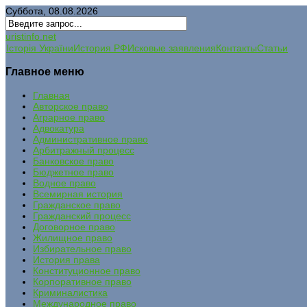
Суббота, 08.08.2026
uristinfo.net
Історія України
История РФ
Исковые заявления
Контакты
Статьи
Главное меню
Главная
Авторское право
Аграрное право
Адвокатура
Административное право
Арбитражный процесс
Банковское право
Бюджетное право
Водное право
Всемирная история
Гражданское право
Гражданский процесс
Договорное право
Жилищное право
Избирательное право
История права
Конституционное право
Корпоративное право
Криминалистика
Международное право