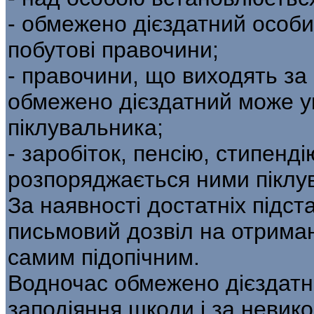
- обмежено дієздатний особи
побутові правочини;
- правочини, що виходять за
обмежено дієздатний може у
піклувальника;
- заробіток, пенсію, стипенд
розпоряджається ними піклу
За наявності достатніх підст
письмовий дозвіл на отриман
самим підопічним.
Водночас обмежено дієздатни
заподіяння шкоди і за невик