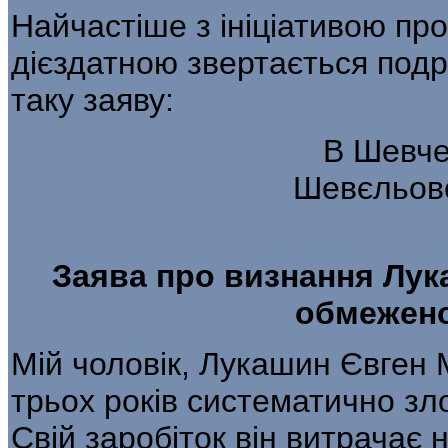
Найчастіше з ініціативою пр
дієздатною звертається под
таку заяву:
В Шевче
Шевєльово
Заява про визнання Лу
обмежено
Мій чоловік, Лукашин Євген 
трьох років систематично з
Свій заробіток він витрачає 