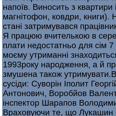
напоїв. Виносить з квартири 
магнітофон, ковдри, книги).
стані затримувався працівник
Я працюю вчителькою в серед
плати недостатньо для сім 7 
моєму утриманні знаходитьс
1993року народження, а й пр
змушена також утримувати.В
сусіди: Суворін Іполит Геор
Антонович, Воробйов Валент
інспектор Шарапов Володим
Враховуючи те, що Лукашин