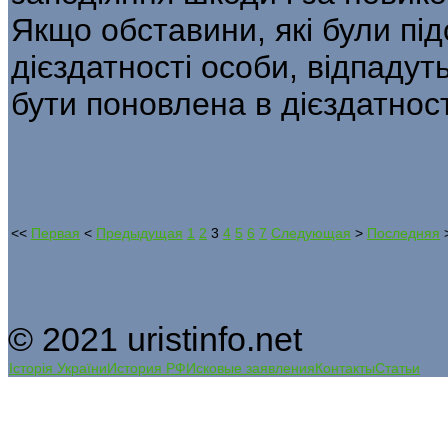
Якщо обставини, які були п
дієздатності особи, відпадут
бути поновлена в дієздатност
<<
Первая
<
Предыдущая
1
2
3
4
5
6
7
Следующая
>
Последняя
© 2021 uristinfo.net
Історія України
История РФ
Исковые заявления
Контакты
Статьи