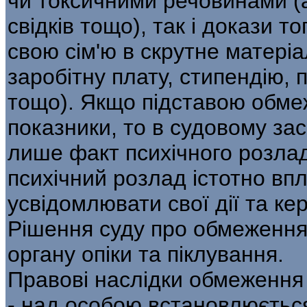
чи токсичними речовинами (ак
свідків тощо), так і докази т
свою сім'ю в скрутне матері
заробітну плату, стипендію, п
тощо). Якщо підставою обмеж
показники, то в судовому зас
лише факт психічного розлад
психічний розлад істотно вп
усвідомлювати свої дії та ке
Рішення суду про обмеження
органу опіки та піклування.
Правові наслідки обмеження 
- над особою встановлюється