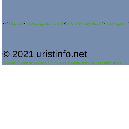
<<
Первая
<
Предыдущая
1
2
3
4
5
6
7
Следующая
>
Последняя
© 2021 uristinfo.net
Історія України
История РФ
Исковые заявления
Контакты
Статьи