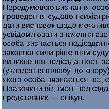
Передумовою визнання особ
проведення судово-психіатри
дати висновок щодо можливо
усвідомлювати значення свої
особа визнається недієздат
законної сили рішенням суду
виникнення недієздатності з
(укладення шлюбу, договору)
якого особа визнається неді
Правочини від імені недієзда
представник — опікун.