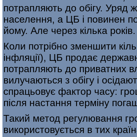
потрапляють до обігу. Уряд 
населення, а ЦБ і повинен п
йому. Але через кілька років.
Коли потрібно зменшити кільк
інф­ляції), ЦБ продає державн
потрапляють до приватних вл
вилучаються з обігу і осіда­
спрацьовує фактор часу: грош
після настання терміну пога
Такий метод регулювання гр
використовується в тих країн