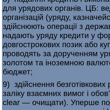
для уря­дових органів. ЦБ: в
організацій (уряду, казначейс
здійснюють операції з держ
надають уряду кредити у фор
довгострокових позик або куп
проводять за дорученням уря
золотом та іноземною валют
бюджет;
9) здійснення безготівкових 
заліку вза­ємних вимог і обов’
clear — очищати). Уперше по