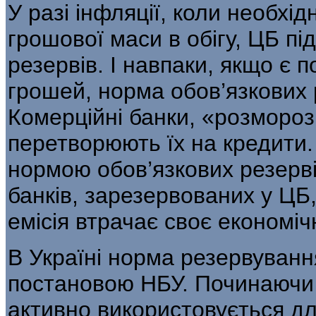
У разі інфляції, коли необхі
грошової маси в обігу, ЦБ п
резервів. І навпаки, якщо є п
грошей, норма обов’язкових 
Комерційні банки, «розмороз
перетворюють їх на кредити.
нормою обов’язкових резерві
банків, зарезерво­ваних у ЦБ
емісія втрачає своє економіч
В Україні норма резервуван
по­становою НБУ. Починаючи 
активно викорис­товується д