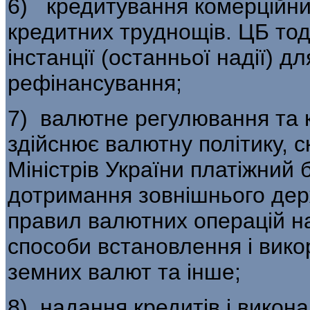
6) кредитування комерційних 
кредитних труднощів. ЦБ тод
інстанції (останньої надії) д
рефінансування;
7) валютне регулювання та к
здійснює ва­лютну політику, 
Міністрів України платіж­ний
дотримання зовнішнього дер
правил валютних операцій на
способи встановлення і вико
земних валют та інше;
8) надання кредитів і викон