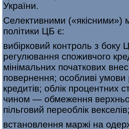
України.
Селективними («якісними») 
політи­ки ЦБ є:
вибірковий контроль з боку 
регулювання споживчого кре
міні­мальних початкових внес
повернення; особливі умови
кредитів; облік процентних с
чином — обме­ження верхньо
пільговий переоблік векселів
встановлення маржі на одерж