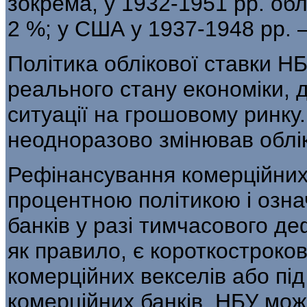
зокрема, у 1932-1951 рр. об­
2 %; у США у 1937-1948 рр. —
Політика облікової ставки Н
реаль­ного стану економіки, д
ситуації на грошо­вому ринку
неодноразово змінював обліко
Рефінансування комерційних 
процентною політикою і озн
банків у разі тимчасо­вого де
як правило, є короткостроко
комерційних векселів або під
комерційних банків. НБУ мож