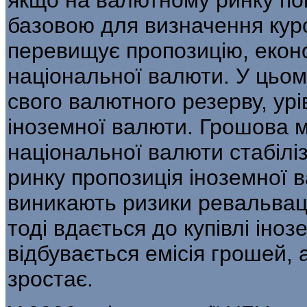
базовою для визначення кур
перевищує пропозицію, еконо
національної валюти. У цьом
свого валютного резерву, ур
іноземної валюти. Грошова ма
національної валю­ти стабіл
ринку пропозиція іноземної 
виникають ризики ревальвац
тоді вдається до купівлі іно
відбувається емісія грошей, 
зростає.