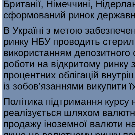
Британії, Німеччині, Нідерла
сформований ринок державни
В Україні з метою забезпече
ринку НБУ проводить стериліз
використанням депозитного с
роботи на відкритому ринку 
процентних облігацій внутрі
із зобов’язаннями викупити ї
Політика підтримання курсу 
реалізується шляхом валютних
продажу іноземної валюти н
якщо на валютному ринку поп