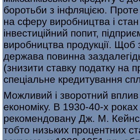
боротьби з інфляцією. Проте
на сферу виробництва і стан
інвестиційний попит, підприє
виробництва продукції. Щоб 
держава повинна заздалегідь
(знизити став­ку податку на 
спеціальне кредитування спл
Можливий і зворотний вплив 
еконо­міку. В 1930-40-х рока
рекомендовану Дж. М. Кейнс
тобто низьких процент­них ста