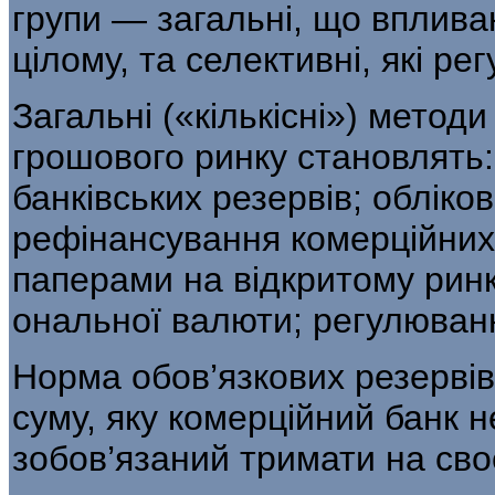
гру­пи — загальні, що вплив
цілому, та селек­тивні, які р
Загальні («кількісні») метод
грошово­го ринку становлять
банківських резервів; обліко
рефінансування комерційних б
паперами на відкритому ринк
ональної валюти; регулюванн
Норма обов’язкових резервів
суму, яку комерційний банк н
зобов’язаний тримати на сво