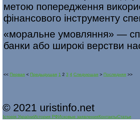
метою попередження викорис
фінансового інструменту спек
«моральне умовляння» — сп
банки або широкі верстви на
<<
Первая
<
Предыдущая
1
2
3
4
Следующая
>
Последняя
>>
© 2021 uristinfo.net
Історія України
История РФ
Исковые заявления
Контакты
Статьи