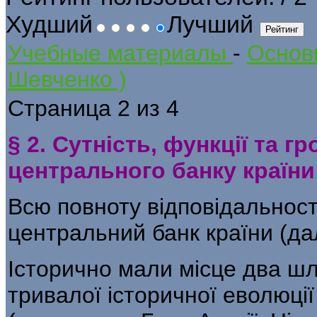
Худший
Лучший
Учебные материалы
-
Основи
Шевченко )
Страница 2 из 4
§ 2. Сутність, функції та 
центрального банку країни
Всю повноту відповідальності
цент­ральний банк країни (да
Історично мали місце два ш
три­валої історичної еволюції