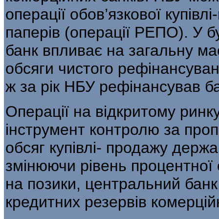
операції обов’язкової купівл
паперів (операції РЕПО). У 
банк впливає на за­гальну мас
обсяги чистого рефінансуван
ж за рік НБУ рефінансував б
Операції на відкритому ринк
ін­струмент контролю за про
обсяг купівлі- продажу держ
змінюючи рівень про­центної 
на позики, центральний банк
кредитних резервів комерційн