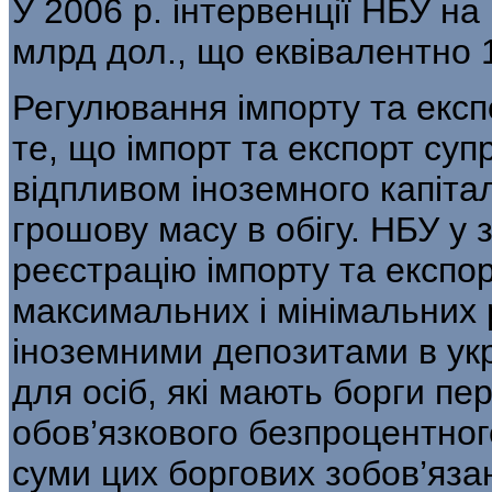
У 2006 р. інтервенції НБУ н
млрд дол., що еквівалентно 
Регулювання імпорту та експ
те, що імпорт та експорт су
відпливом іно­земного капіта
грошову масу в обігу. НБУ у з
реєстрацію імпорту та експор
максимальних і мінімальних 
іноземними депозитами в укр
для осіб, які мають борги п
обов’язкового безпроцентног
суми цих боргових зобов’яза