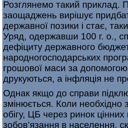
Розглянемо такий приклад. 
заощаджень вирішує придбати 
державної позики і стає, та
Уряд, одержавши 100 г. о., 
дефіциту державного бюджету
народногосподарських прогр
гро­шової маси за допомогою
друкуються, а інфля­ція не п
Однак якщо до справи підклю
змі­нюється. Коли необхідно 
обігу, ЦБ через ринок цінних
зобов’язання в населення, ска