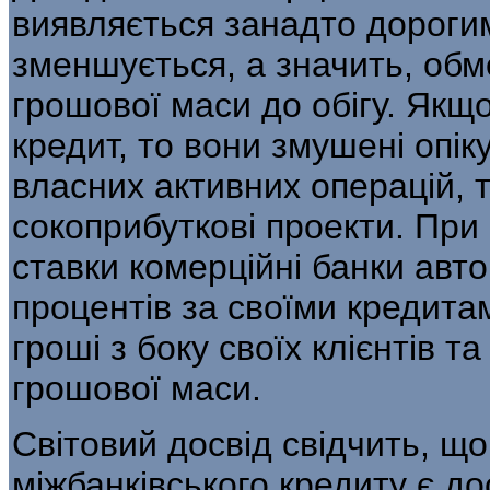
виявляється занадто дорогим
зменшується, а значить, обм
грошової маси до обігу. Якщ
кредит, то вони змушені опік
власних активних операцій, 
сокоприбуткові проекти. При 
ставки ко­мерційні банки ав
процентів за своїми кредита
гроші з боку своїх клієнтів 
грошової маси.
Світовий досвід свідчить, щ
міжбанківського кредиту є д