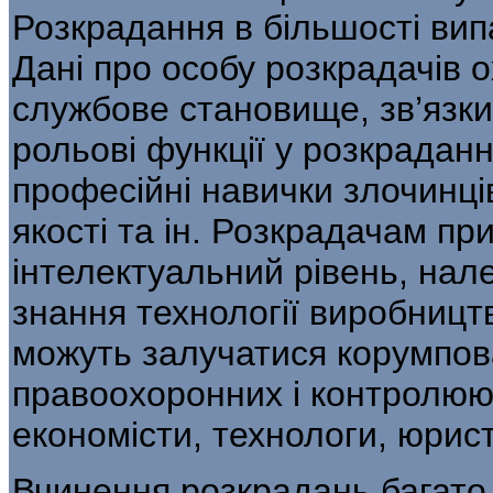
Розкрадання в більшості вип
Дані про особу розкра­дачів 
службове становище, зв’язки
рольові функції у розкраданн
професійні навички злочинців
якості та ін. Розкрадачам пр
інтелекту­альний рівень, нал
знання технології ви­робницт
можуть залучатися корумпова
правоохоронних і контролююч
економісти, технологи, юрист
Вчинення розкрадань багато