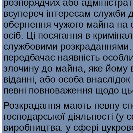
розпорядчих або адміністра
всупереч інтересам служби 
обернення чужого майна на 
осіб. Ці посягання в кримінал
службовими розкраданнями. 
передбачає наяв­ність особл
злочину до майна, яке йому в
віданні, або особа внаслідо
певні повноваження щодо ць
Розкрадання мають певну сп
господар­ської діяльності (у
виробництва, у сфері цукров