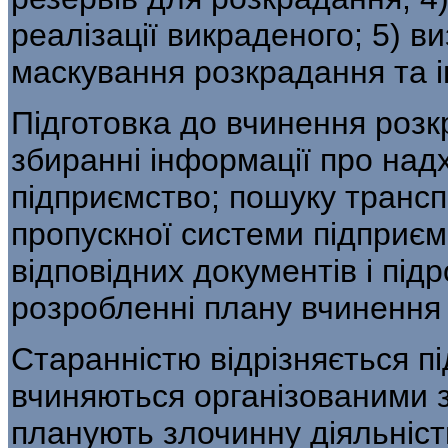
реалізації викраденого; 5) в
маскування розкрадання та і
Підготовка до вчинення розк
збиранні інформації про над
підприємство; по­шуку трансп
пропускної системи підприєм­
відповідних документів і підр
розробленні плану вчинення 
Старанністю відрізняється п
вчиняють­ся організованими 
планують злочинну діяльність