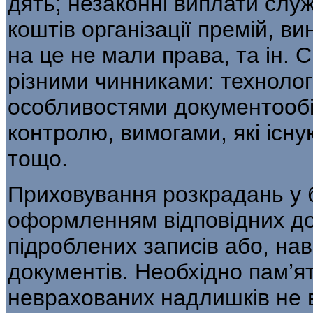
дять; незаконні виплати слу
коштів органі­зації премій, в
на це не мали права, та ін.
різними чинниками: технолог
особливостями документообіг
контролю, вимогами, які існую
тощо.
Приховування розкрадань у б
оформ­ленням відповідних д
підроблених записів або, на
документів. Необхідно пам’я
неврахованих надлишків не в