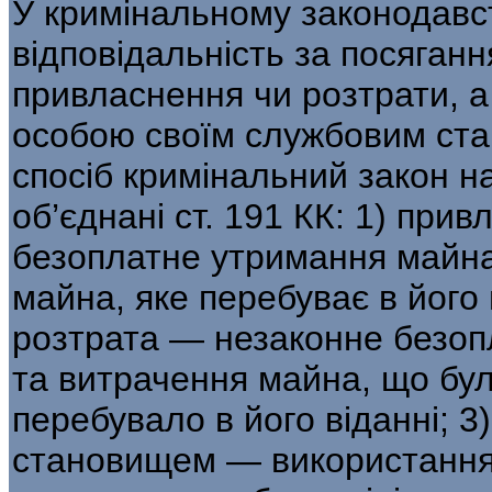
У кримінальному законодавс
відповідаль­ність за посяга
привласнення чи роз­трати,
особою своїм службовим ста­
спосіб кримінальний закон 
об’єднані ст. 191 КК: 1) пр
безоплатне утримання майна,
майна, яке пере­буває в його 
розтрата — незаконне без­оп
та витрачення майна, що бул
перебувало в його віданні; 
становищем — використання 