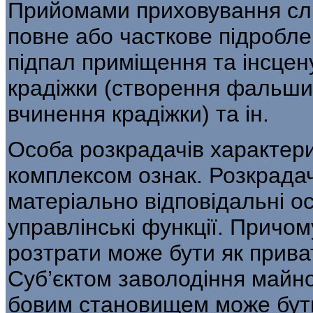
Прийомами приховування слі
повне або часткове підробле
підпал приміщен­ня та інсце
крадіжки (створення фаль­шив
вчинення крадіжки) та ін.
Особа розкрадачів характер
комплексом ознак. Розкрада
матеріально відпові­дальні о
управлінські функції. Причо
розтрати може бути як приват
Суб’єктом заволодіння майн
бовим становищем може бути