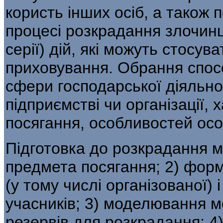
користь інших осіб, а також 
процесі розкрадання злочинц
серії) дій, які можуть стосув
приховування. Обрання спос
сфери господарської діяльнос
підпри­ємстві чи організації
посягання, осо­бливостей осо
Підготовка до розкрадання 
предмета посягання; 2) форм
(у тому числі орга­нізованої)
учасників; 3) моделюван­ня 
резервів для розкрадання; 4)