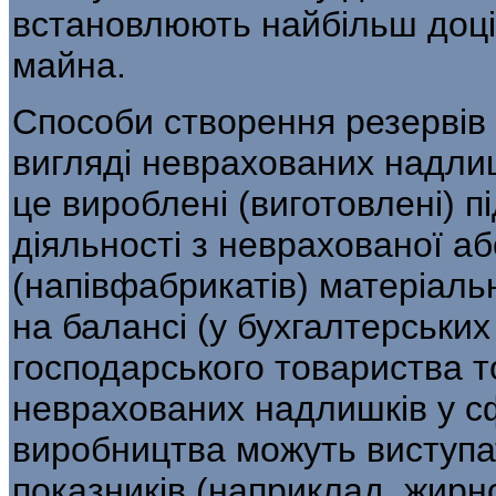
встановлюють найбільш до­ці
майна.
Способи створення резервів
вигля­ді неврахованих надли
це вироблені (виготовлені) п
діяльності з неврахованої а
(напівфабрикатів) матеріальн
на балансі (у бухгалтерських
господарського товариства т
неврахованих надлишків у сф
виробництва можуть виступа
показників (наприклад, жирно