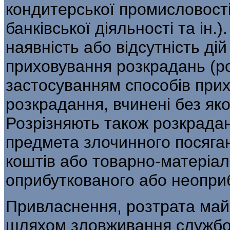
кондитерської промисловості, 
банківської діяльності та ін.
наявність або відсутність ді
приховування розкрадань (ро
застосуванням способів при
розкрадання, вчинені без яко
Розрізняють також розкрада
предмета злочинного посяга
коштів або товарно-матеріал
оприбуткованого або неопри
Привласнення, розтрата май
шляхом зловжи­вання служб