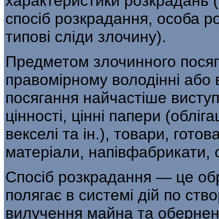
характеристики розкрадань 
спосіб розкрадання, осо­ба р
типові сліди злочину).
Предметом злочинного посяг
право­мірному володінні або
посягання най­частіше висту
цінності, цінні папери (облігац
векселі та ін.), товари, готов
матеріали, напівфабрикати, 
Спосіб розкрадання — це обр
полягає в системі дій по ст
вилучення майна та обернен