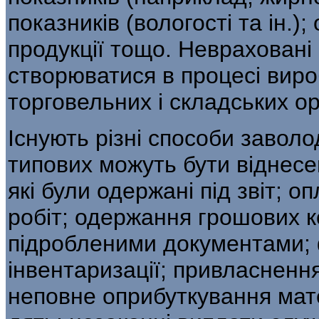
показників (вологості та ін.)
продукції тощо. Неврахован
створюватися в процесі виро
торговельних і складських ор
Існують різні способи завол
типо­вих можуть бути віднесе
які були одер­жані під звіт;
робіт; одержання грошових к
підробленими документами; 
інвентаризації; привласнення 
неповне оприбуткування мат