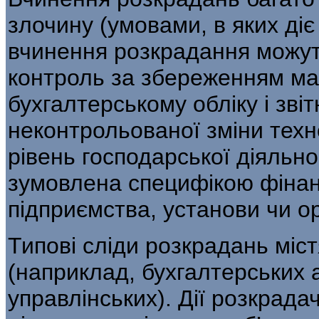
злочину (умовами, в яких діє
вчинення розкрадання можут
контроль за збереженням май
бухгалтерському обліку і звіт
неконтрольованої зміни техн
рівень господарської діяльно
зумовлена специфікою фінанс
підприємства, установи чи ор
Типові сліди розкрадань міст
(на­приклад, бухгалтерських 
управлінських). Дії розкра­д