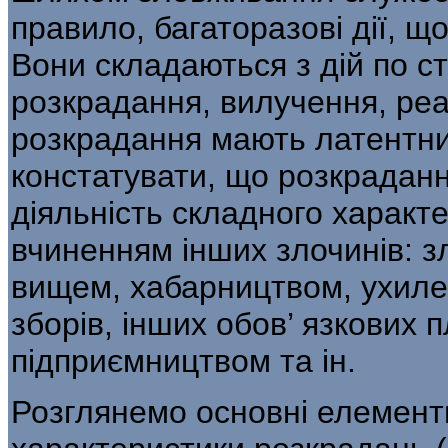
правило, багаторазові дії, 
Вони складаються з дій по с
розкрадання, вилучення, реа
розкра­дання мають латентн
констатувати, що розкрадан
діяльність складного характе
вчиненням інших злочинів: 
вищем, хабарництвом, ухилен
зборів, інших обов’ язкових 
підприємництвом та ін.
Розглянемо основні елементи