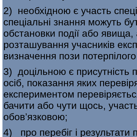
2) необхідною є участь спеціа
спеціаль­ні знання можуть бу
обстановки події або явища,
розташування учасників екс­п
визначення пози потерпілого 
3) доцільною є присутність 
осіб, по­казання яких переві
експериментом перевіря­єтьс
бачити або чути щось, участь 
обов’язковою;
4) про перебіг і результати