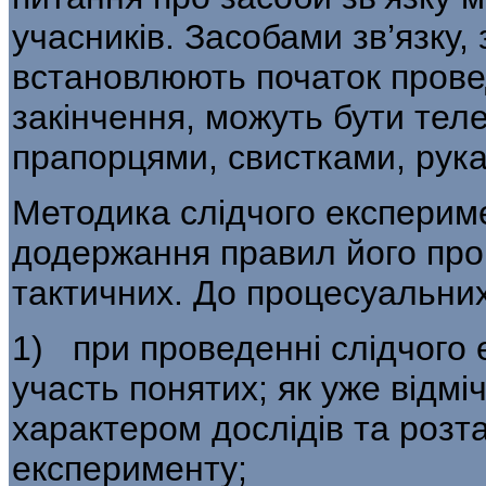
учасників. Засобами зв’язку,
встановлюють початок прове
закінчення, можуть бути тел
прапорцями, свистками, рук
Методика слідчого експерим
додер­жання правил його пр
тактичних. До процесуальних
1) при проведенні слідчого 
участь понятих; як уже відміч
характером до­слідів та роз
експерименту;