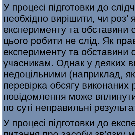
У процесі підготовки до слі
необхід­но вирішити, чи роз’
експерименту та обставини 
цього робити не слід. Як пра
експерименту та обставини 
учасникам. Однак у деяких в
недоцільними (наприклад, я
перевірка обсягу виконаних р
повідомлення може вплинути н
по суті неправильні результа
У процесі підготовки до екс
питан­ня про засоби зв’язку 