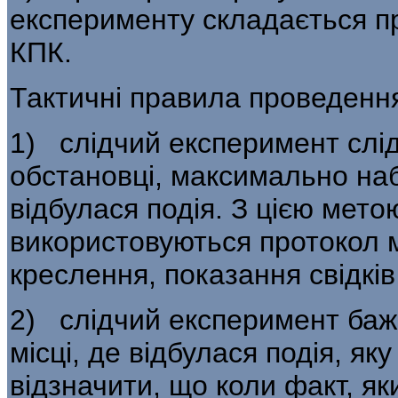
експерименту складається пр
КПК.
Тактичні правила проведення
1) слідчий експеримент слід
обстановці, максимально наб
відбулася подія. З цією мето
використовуються протокол мі
креслення, показання свідкі
2) слідчий експеримент баж
місці, де відбулася подія, як
відзначити, що коли факт, як