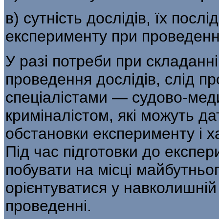
в) сутність дослідів, їх посл
експери­менту при проведенні
У разі потреби при складанн
проведення дослідів, слід п
спеціалістами — судово-мед
криміналістом, які можуть дат
обстановки експерименту і х
Під час підготовки до експе
побувати на місці май­бутнь
орієнтуватися у навколишній 
проведенні.