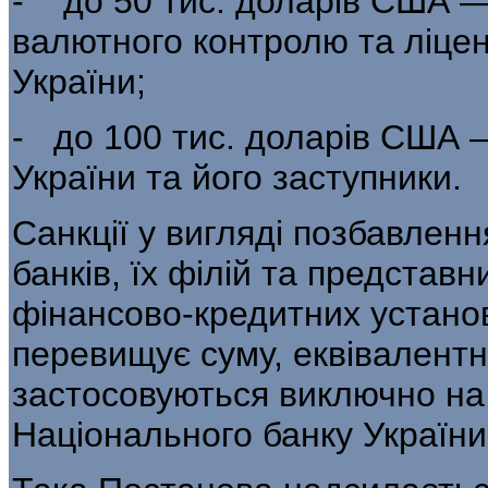
- до 50 тис. доларів США 
валютного контролю та ліце
України;
- до 100 тис. доларів США 
Украї­ни та його заступники.
Санкції у вигляді позбавленн
бан­ків, їх філій та представ
фінансово-кредитних устано
перевищує суму, еквівалентн
застосовуються виключно на 
Національного банку України