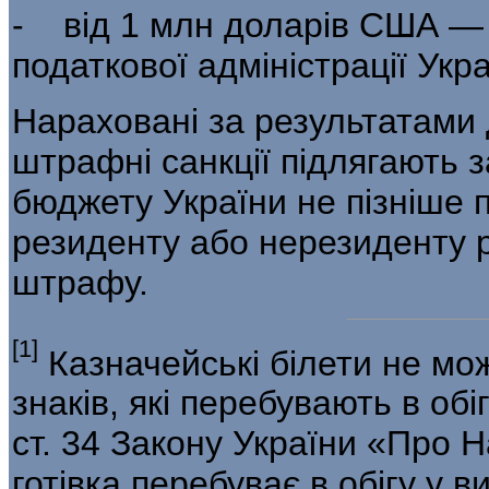
- від 1 млн доларів США — 
по­даткової адміністрації Укра
Нараховані за результатами
штрафні санкції підлягають
бюджету України не пізніше п
резиденту або нерезиденту 
штрафу.
[1]
Казначейські білети не мо
знаків, які перебува­ють в обіг
ст. 34 Закону України «Про 
готівка перебуває в обігу у в