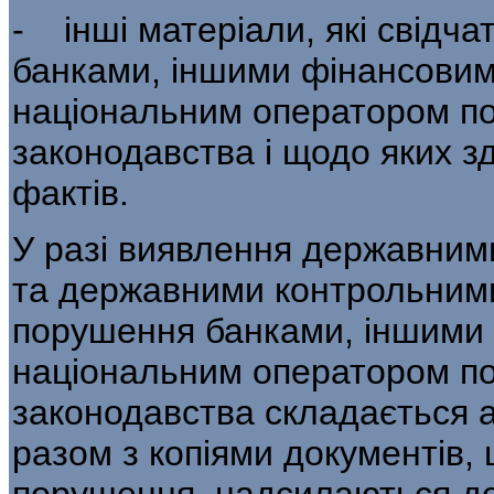
- інші матеріали, які свідч
банками, ін­шими фінансови
національним оператором пош
законодавства і щодо яких зд
фактів.
У разі виявлення державним
та державними контрольним
порушення банками, іншими
національним опера­тором по
законодавства складається ак
разом з копіями документів,
порушення, надсилаються до