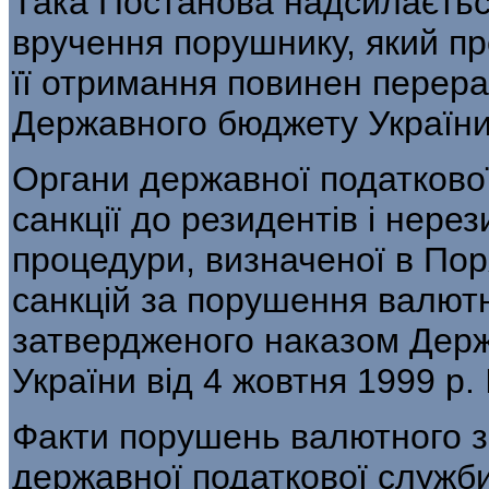
Така Постанова надсилаєть
вру­чення порушнику, який пр
її отриман­ня повинен перер
Державного бюджету Укра­їни
Органи державної податково
санк­ції до резидентів і нере
процедури, визначеної в По
санкцій за порушення валют
затвердженого наказом Держа
України від 4 жовтня 1999 р.
Факти порушень валютного з
держав­ної податкової служ