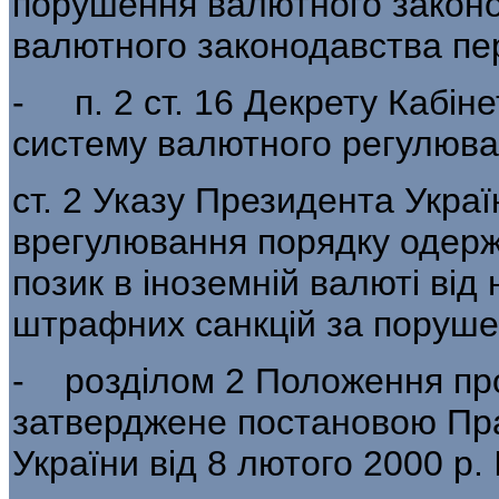
порушення валютно­го законо
валютного законодавства пе­
- п. 2 ст. 16 Декрету Кабіне
систему валютного регулюва
ст. 2 Указу Президента Украї
врегу­лювання порядку одер
позик в іноземній валюті від
штрафних санкцій за пору­ш
- розділом 2 Положення пр
затверджене по­становою Пр
України від 8 лютого 2000 р.