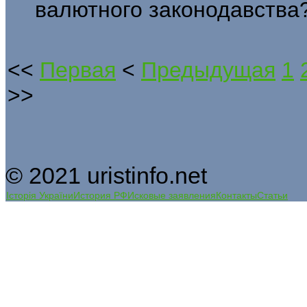
валютного законодавства
<<
Первая
<
Предыдущая
1
>>
© 2021 uristinfo.net
Історія України
История РФ
Исковые заявления
Контакты
Статьи