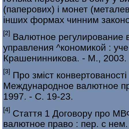
(паперо­вих) і монет (метале
інших формах чинним законо
[2]
Валютное регулирование в
управления ^кономикой : учеб
Крашенинникова. - М., 2003. 
[3]
Про зміст конвертованості 
Международное валютное право
1997. - С. 19-23.
[4]
Стаття 1 Договору про МВФ
валютное право : пер. с нем. 