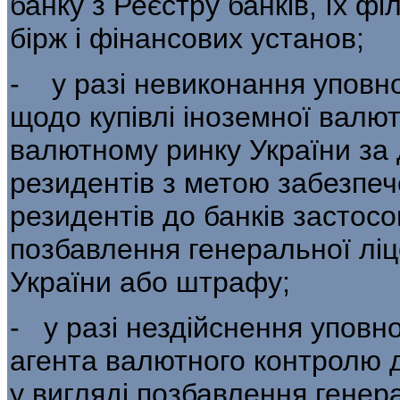
банку з Реєстру банків, їх ф
бірж і фінансових установ;
- у разі невиконання уповн
щодо купівлі іноземної валю
валютному ринку Укра­їни за
резидентів з метою забезпеч
резидентів до банків застосо
позбавлення генеральної ліц
Украї­ни або штрафу;
- у разі нездійснення упов
агента ва­лютного контролю д
у вигляді позбав­лення генер