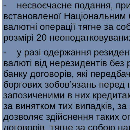
- несвоєчасне подання, при
встанов­леної Національним 
валютні операції тягне за с
розмірі 20 неоподатковувани
- у разі одержання резидент
валю­ті від нерезидентів без
банку договорів, які передб
боргових зобов’язань перед
запозиченими в них кредитами
за винятком тих випадків, за
дозволяє здійснення таких оп
договорів, тягне за собою н