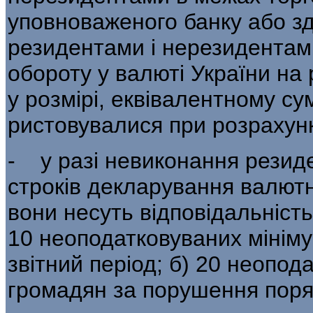
уповноваженого банку або зд
резидентами і нерезидентам
обороту у валюті України н
у розмірі, еквівалентному су
ристовувалися при розрахун
- у разі невиконання резид
строків декларування валютн
вони несуть від­повідальність
10 неоподатковуваних мініму
звітний період; б) 20 неопода
громадян за порушення поря