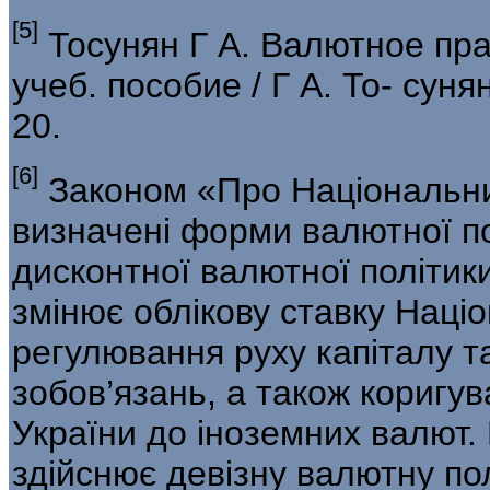
[5]
Тосунян Г А. Валютное пра
учеб. пособие / Г А. То- сунян
20.
[6]
Законом «Про Національний
визначені форми валютної по
дисконтної валютної політик
змінює облікову ставку Наці
регулювання руху капіталу т
зобов’язань, а також коригу
України до іноземних валют.
здійснює девізну валютну по