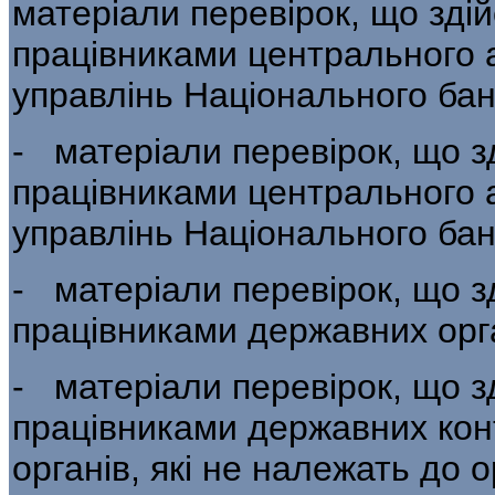
матеріали перевірок, що зд
працівни­ками центрального 
управлінь Національно­го бан
- матеріали перевірок, що 
праців­никами центрального 
управлінь Національ­ного бан
- матеріали перевірок, що 
праців­никами державних орг
- матеріали перевірок, що 
праців­никами державних ко
органів, які не на­лежать до