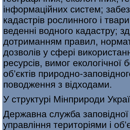
інформаційних систем; забе
кадастрів рос­линного і твари
веденні водного кадастру; з
дотриманням правил, норматив
дозволів у сфері використан
ресурсів, вимог екологічної 
об’єктів природно-заповідног
поводження з відходами.
У структурі Мінприроди Укра
Державна служба заповідної 
управління територіями і об