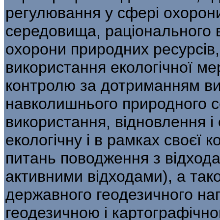
регулювання у сфері охорон
середовища, раціонального в
охорони природних ресурсів, 
використан­ня екологічної м
контролю за дотриман­ням в
навколишнього природного 
використання, відновлення і 
екологічну і в рамках своєї к
питань поводження з відхода
активними відходами), а так
державного геодезичного на
геодезичною і картографічно