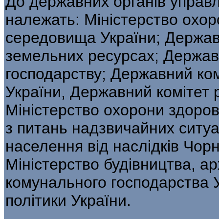
До державних органів управл
нале­жать: Міністерство охо
середовища України; Держав
земельних ресурсах; Держав­
господарству; Державний ком
України, Державний комітет р
Міністерство охорони здоров’
з питань надзвичайних ситуа
населен­ня від наслідків Чо
Міністерство будівництва, ар
комунального господарства Ук
політики України.