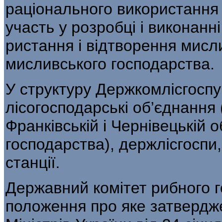
раціонального використання і
участь у розробці і виконанн
ристання і відтворення мисл
мисливського господарства.
У структуру Держкомлісгоспу
лісогос­подарські об’єднання 
Франківській і Черні­вецькій
господарства), держлісгоспи, 
станції.
Державний комітет рибного г
положення про яке затвердж