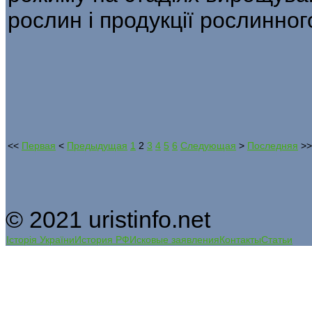
рослин і продукції рослинно
<<
Первая
<
Предыдущая
1
2
3
4
5
6
Следующая
>
Последняя
>>
© 2021 uristinfo.net
Історія України
История РФ
Исковые заявления
Контакты
Статьи