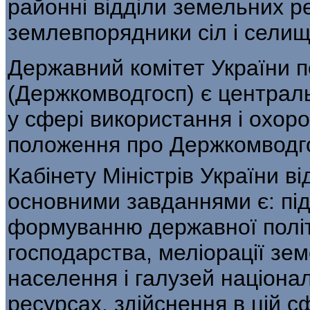
районні відділи земельних ре
землевпорядники сіл і селищ
Державний комітет України 
(Держком­водгосп) є централ
у сфері використан­ня і охор
положення про Держкомводго
Кабінету Міністрів України в
основними завданнями є: під
формуванню державної політ
господар­ства, меліорації зе
населення і галузей на­ціона
ресурсах, здійснення в цій сф