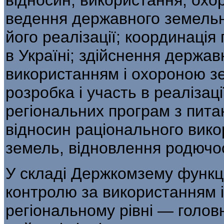
відносин, використання, охор
ведення державного земельн
його реалізації; координаці
в Україні; здійснення держа
використанням і охороною з
розробка і участь в реа­лізац
регіональних програм з пита
відносин раціонального викор
земель, відновлення родючост
У складі Держкомзему функці
конт­ролю за використанням 
регіональному рівні — головні