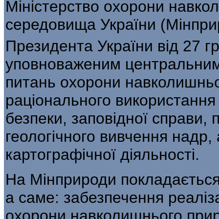
Міністерство охорони навко
середовища України (Мінприр
Президента України від 27 г
уповноваженим центральним 
питань охорони навколишньо
раціонального використання 
безпеки, заповідної справи,
геологічного вивчення надр, 
карто­графічної діяльності.
На Мінприроди покладається
а саме: забезпечення реаліза
охорони навколиш­нього при