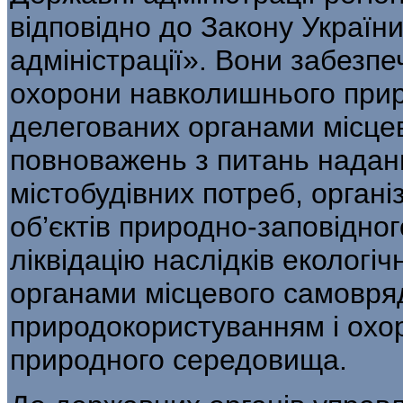
від­повідно до Закону Україн
адміністрації». Вони забезп
охорони навколишнього при­
делегованих органами місце
повноважень з питань надан
містобудівних потреб, органі
об’єктів природно-заповідно
ліквідацію наслідків екологіч
органами місцевого самовряд
природокористуванням і охо
природного середовища.