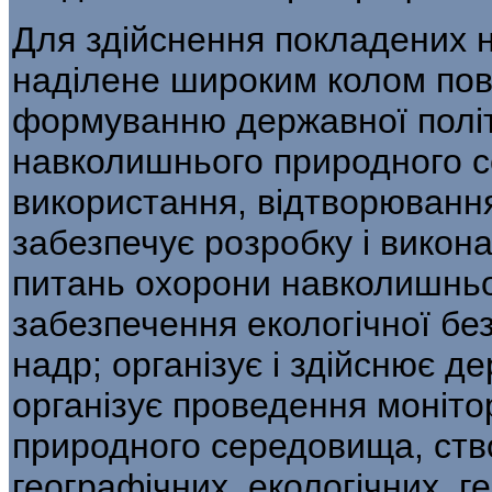
Для здійснення покладених 
наді­лене широким колом пов
формуванню державної політ
навколишнього природного с
використання, відтворювання
забезпечує розробку і викон
питань охорони навколишнь
забезпечення екологічної без
надр; орга­нізує і здійснює д
організує прове­дення моніт
природного середовища, ство
географічних, екологічних, г