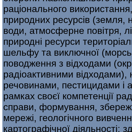
раціонального використання, 
природних ресурсів (земля, н
води, атмосферне повітря, лі
природні ресурси територіал
шельфу та виключної (морськ
поводження з від­ходами (ок
радіоактивними відходами), 
речовинами, пестицидами і аг
рамках своєї компетенції рад
справи, формування, збереже
мережі, геологіч­ного вивчен
картографічної діяльнос­ті; з