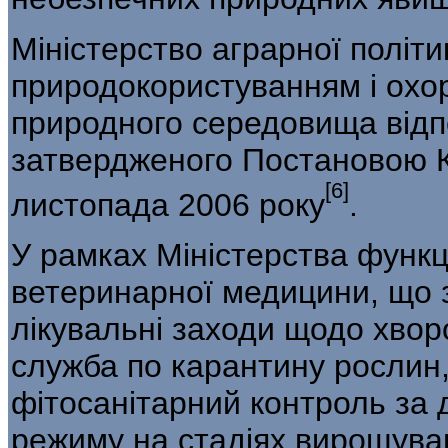
Міністерство аграрної політи
природокористуванням і ох
природного сере­довища від
затвердженого Постановою Каб
[6]
листопада 2006 року
.
У рамках Міністерства функ
вете­ринарної медицини, що 
лікувальні заходи щодо хво
служба по карантину рослин
фітосанітарний контроль за 
режиму на стадіях вирощуван