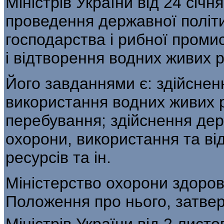
Міністрів України від 24 січн
проведення державної політик
господарства і рибної промис
і відтворення водних живих р
Його завданнями є: здійсне
викорис­тання водних живих 
перебування; здійснення де
охорони, використання та ві
ресурсів та ін.
Міністерство охорони здоров 
Положен­ня про нього, затв
Міністрів Украї­ни від 2 лист