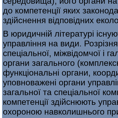
середовища), його органи на 
до компетенції яких законод
здійснення відповідних еколо
В юридичній літературі існуют
управ­ління на види. Розрізн
спеціальної, міжвідомчої і га
органи загального (комплекс
функціональні органи, коорди
уповноважені органи управлін
загальної та спеціальної ком
компетенції здійснюють упра
охороною навколиш­нього пр