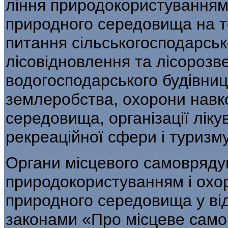
ління природокористуванням
природ­ного середовища на т
питання сіль­ськогосподарсь
лісовідновлення та лісорозв
водогосподарського будівниц
землеробства, охорони навк
середовища, організації ліку
рекреаційної сфери і туризму
Органи місцевого самовряду
при­родокористуванням і ох
природного середови­ща у ві
законами «Про місцеве само­