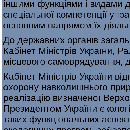
іншими функціями і видами д
спеціальної компетенції управ
основним напрямом їх діяльн
До державних органів загаль
Кабінет Міністрів України, Ра
місцевого самовряду­вання, д
Кабінет Міністрів України ві
охорону навколишнього при
реалізацію визначеної Верх
Президентом України еколо­г
таких функціональних аспект
екологічних програм, забезп