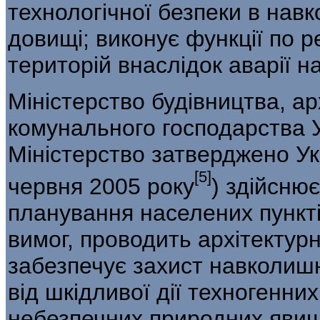
технологічної безпеки в на
довищі; виконує функції по р
територій вна­слідок аварії 
Міністерство будівництва, ар
комунального господарства 
Міністерство затверджено Ук
[5]
червня 2005 року
) здійснює
планування населених пункті
вимог, проводить архітектурн
забезпечує захист навколиш
від шкідливої дії техногенних
небезпеч­них природних явищ