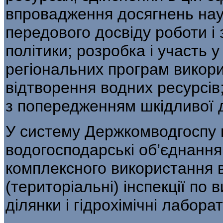
впровадження досягнень науки
передового досвіду роботи і 
політики; розробка і участь 
регіональ­них програм викори
відтворення водних ресурсів;
з попередженням шкідливої дії
У систему Держкомводгоспу 
водогосподарські об’єднання
комплексного використання в
(територіальні) інспекції по в
ділянки і гідрохімічні лаборат